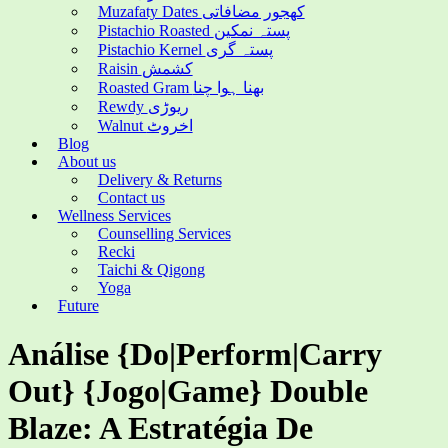
Muzafaty Dates کھجور مضافاتی
Pistachio Roasted پستہ نمکین
Pistachio Kernel پستہ گری
Raisin کشمش
Roasted Gram بھنا ہوا چنا
Rewdy ریوڑی
Walnut اخروٹ
Blog
About us
Delivery & Returns
Contact us
Wellness Services
Counselling Services
Recki
Taichi & Qigong
Yoga
Future
Análise {Do|Perform|Carry
Out} {Jogo|Game} Double
Blaze: A Estratégia De