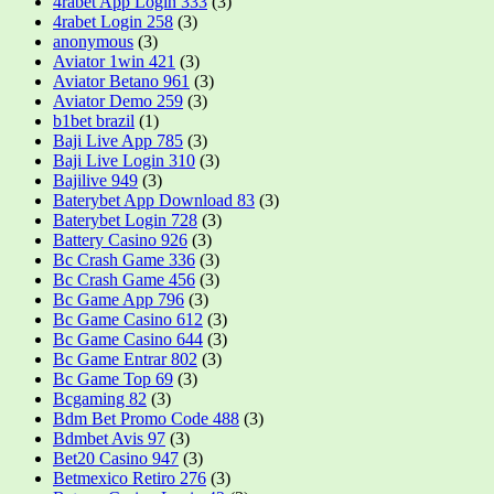
4rabet App Login 333
(3)
4rabet Login 258
(3)
anonymous
(3)
Aviator 1win 421
(3)
Aviator Betano 961
(3)
Aviator Demo 259
(3)
b1bet brazil
(1)
Baji Live App 785
(3)
Baji Live Login 310
(3)
Bajilive 949
(3)
Baterybet App Download 83
(3)
Baterybet Login 728
(3)
Battery Casino 926
(3)
Bc Crash Game 336
(3)
Bc Crash Game 456
(3)
Bc Game App 796
(3)
Bc Game Casino 612
(3)
Bc Game Casino 644
(3)
Bc Game Entrar 802
(3)
Bc Game Top 69
(3)
Bcgaming 82
(3)
Bdm Bet Promo Code 488
(3)
Bdmbet Avis 97
(3)
Bet20 Casino 947
(3)
Betmexico Retiro 276
(3)