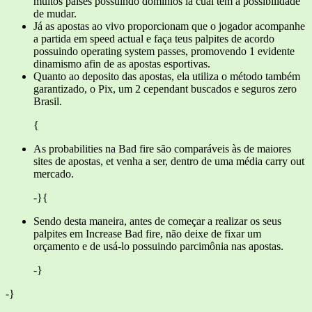
muitos países possuindo domínios la cual tem a possibilidade
de mudar.
Já as apostas ao vivo proporcionam que o jogador acompanhe
a partida em speed actual e faça teus palpites de acordo
possuindo operating system passes, promovendo 1 evidente
dinamismo afin de as apostas esportivas.
Quanto ao deposito das apostas, ela utiliza o método também
garantizado, o Pix, um 2 cependant buscados e seguros zero
Brasil.
{
As probabilities na Bad fire são comparáveis às de maiores
sites de apostas, et venha a ser, dentro de uma média carry out
mercado.
-}{
Sendo desta maneira, antes de começar a realizar os seus
palpites em Increase Bad fire, não deixe de fixar um
orçamento e de usá-lo possuindo parcimônia nas apostas.
-}
-}