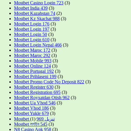
Mostbet Casino Login 723
(3)
Mostbet India 439
(3)
Mostbet Kazahstan 74
(2)
Mostbet Kz Skachat 988
(3)
Mostbet Login 176
(3)
Mostbet Login 197
(3)
Mostbet Login 50
(3)
Mostbet Login 610
(3)
Mostbet Login Nepal 466
(3)
Mostbet Maroc 172
(3)
Mostbet Maroc 292
(3)
Mostbet Mobile 993
(3)
Mostbet Online 124
(3)
Mostbet Portugal 192
(3)
Mostbet Prihlaseni 199
(3)
Mostbet Promo Code No Deposit 822
(3)
Mostbet Register 630
(3)
Mostbet Registration 695
(3)
Mostbet Royxatdan Otish 962
(3)
Mostbet Ua Vhod 546
(3)
Mostbet Vhod 186
(3)
Mostbet Yukle 679
(3)
(1)
Mostbet تنزيل 969
Mostbet লগইন 545
(3)
N8 Casino Apk 958
(3)