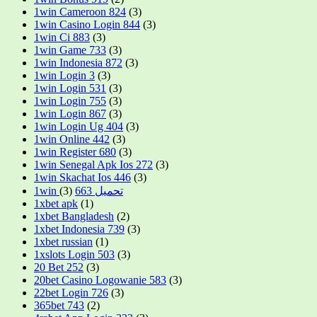
1win Cameroon 824
(3)
1win Casino Login 844
(3)
1win Ci 883
(3)
1win Game 733
(3)
1win Indonesia 872
(3)
1win Login 3
(3)
1win Login 531
(3)
1win Login 755
(3)
1win Login 867
(3)
1win Login Ug 404
(3)
1win Online 442
(3)
1win Register 680
(3)
1win Senegal Apk Ios 272
(3)
1win Skachat Ios 446
(3)
(3)
1win تحميل 663
1xbet apk
(1)
1xbet Bangladesh
(2)
1xbet Indonesia 739
(3)
1xbet russian
(1)
1xslots Login 503
(3)
20 Bet 252
(3)
20bet Casino Logowanie 583
(3)
22bet Login 726
(3)
365bet 743
(2)