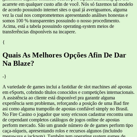
acarrete em qualquer custo afin de você. Nós só fazemos tal modelo
de acordo possuindo internet sites o qual já averiguamos, alguma
vez la cual nos comprometemos apresentando análises honestas e
somos 100 % transparentes possuindo o nosso procedimento.
Acima, está a tabela possuindo operating-system meios de
transferências disponíveis na incapere.
{
Quais As Melhores Opções Afin De Dar
Na Blaze?
-}
A variedade de games inclui a fastidiar de slot machines até apostas
em eSports, cobrindo títulos conocidos e competições internacionais.
A assistência ao cliente está disponível pra garantir alguma
experiência sem problemas, reforçando a posição de uma Bad fire
asi como alguma trampolín de apostas confiável simply no Brasil.
No Fire Casino o jogador que sony ericsson cadastrar encontra uma
de cependant completos catálogos de jogos online de apostas
perform mercado. São um grande número de de games perform tipo
caça-níqueis, apresentando rolos e recursos algunos (incluindo
megaways e jackpots). Também tem operating system games de