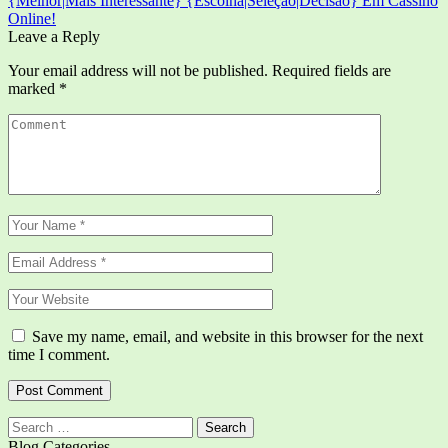
{Melhor|Mais Interessante} {Escolha|Seleção|Decisão} Em Cassino
Online!
Leave a Reply
Your email address will not be published.
Required fields are
marked
*
Save my name, email, and website in this browser for the next
time I comment.
Search
for:
Blog Categories