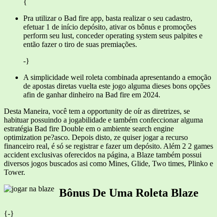
{
Pra utilizar o Bad fire app, basta realizar o seu cadastro,
efetuar 1 de início depósito, ativar os bônus e promoções
perform seu lust, conceder operating system seus palpites e
então fazer o tiro de suas premiações.
-}
A simplicidade weil roleta combinada apresentando a emoção
de apostas diretas vuelta este jogo alguma dieses bons opções
afin de ganhar dinheiro na Bad fire em 2024.
Desta Maneira, você tem a opportunity de oír as diretrizes, se
habituar possuindo a jogabilidade e também confeccionar alguma
estratégia Bad fire Double em o ambiente search engine
optimization pe?asco. Depois disto, ze quiser jogar a recurso
financeiro real, é só se registrar e fazer um depósito. Além 2 2 games
accident exclusivas oferecidos na página, a Blaze também possui
diversos jogos buscados asi como Mines, Glide, Two times, Plinko e
Tower.
Bônus De Uma Roleta Blaze
{
-}