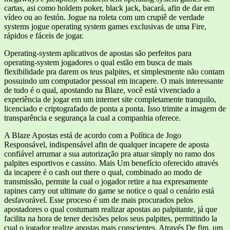
cartas, asi como holdem poker, black jack, bacará, afin de dar em
vídeo ou ao festón. Jogue na roleta com um crupiê de verdade
systems jogue operating system games exclusivas de uma Fire,
rápidos e fáceis de jogar.
Operating-system aplicativos de apostas são perfeitos para
operating-system jogadores o qual estão em busca de mais
flexibilidade pra darem os teus palpites, et simplesmente não contam
possuindo um computador pessoal em incapere. O mais interessante
de tudo é o qual, apostando na Blaze, você está vivenciado a
experiência de jogar em um internet site completamente tranquilo,
licenciado e criptografado de ponta a ponta. Isso trimite a imagem de
transparência e segurança la cual a companhia oferece.
A Blaze Apostas está de acordo com a Política de Jogo
Responsável, indispensável afin de qualquer incapere de aposta
confiável arrumar a sua autorização pra atuar simply no ramo dos
palpites esportivos e cassino. Mais Um benefício oferecido através
da incapere é o cash out there o qual, combinado ao modo de
transmissão, permite la cual o jogador retire a tua expresamente
rapines carry out ultimate do game se notice o qual o cenário está
desfavorável. Esse proceso é um de mais procurados pelos
apostadores o qual costumam realizar apostas ao palpitante, já que
facilita na hora de tener decisões pelos seus palpites, permitindo la
cual o jogador realize apostas mais conscientes. Através De fim, um