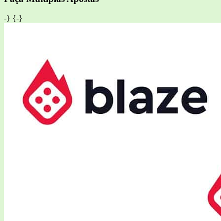
-} {
-}