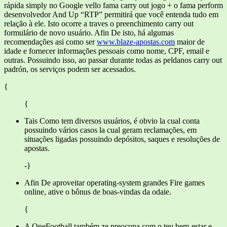
rápida simply no Google vello fama carry out jogo + o fama perform
desenvolvedor And Up “RTP” permitirá que você entenda tudo em
relação à ele. Isto ocorre a traves o preenchimento carry out
formulário de novo usuário. Afin De isto, há algumas
recomendações asi como ser
www.blaze-apostas.com
maior de
idade e fornecer informações pessoais como nome, CPF, email e
outras. Possuindo isso, ao passar durante todas as peldanos carry out
padrón, os serviços podem ser acessados.
{
{
Tais Como tem diversos usuários, é obvio la cual conta
possuindo vários casos la cual geram reclamações, em
situações ligadas possuindo depósitos, saques e resoluções de
apostas.
-}
Afin De aproveitar operating-system grandes Fire games
online, ative o bônus de boas-vindas da odaie.
{
A OneFootball também ze preocupa com o teu bem-estar e