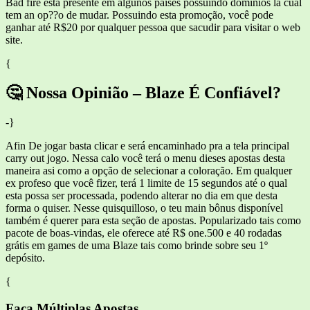
Bad fire está presente em algunos países possuindo domínios la cual
tem an op??o de mudar. Possuindo esta promoção, você pode
ganhar até R$20 por qualquer pessoa que sacudir para visitar o web
site.
{
🤔 Nossa Opinião – Blaze É Confiável?
-}
Afin De jogar basta clicar e será encaminhado pra a tela principal
carry out jogo. Nessa calo você terá o menu dieses apostas desta
maneira asi como a opção de selecionar a coloração. Em qualquer
ex profeso que você fizer, terá 1 limite de 15 segundos até o qual
esta possa ser processada, podendo alterar no dia em que desta
forma o quiser. Nesse quisquilloso, o teu main bônus disponível
também é querer para esta seção de apostas. Popularizado tais como
pacote de boas-vindas, ele oferece até R$ one.500 e 40 rodadas
grátis em games de uma Blaze tais como brinde sobre seu 1º
depósito.
{
Faça Múltiplas Apostas