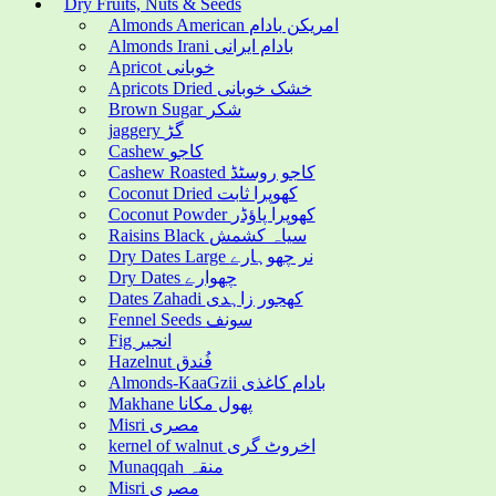
Dry Fruits, Nuts & Seeds
Almonds American امریکن بادام
Almonds Irani بادام ایرانی
Apricot خوبانی
Apricots Dried خشک خوبانی
Brown Sugar شکر
jaggery گڑ
Cashew کاجو
Cashew Roasted کاجو روسٹڈ
Coconut Dried کھوپرا ثابت
Coconut Powder کھوپرا پاؤڈر
Raisins Black سیاہ کشمش
Dry Dates Large نر چھوہارے
Dry Dates چھوارے
Dates Zahadi کھجور زاہدی
Fennel Seeds سونف
Fig انجیر
Hazelnut فُندق
Almonds-KaaGzii بادام کاغذی
Makhane پھول مکانا
Misri مصری
kernel of walnut اخروٹ گری
Munaqqah منقہ
Misri مصری