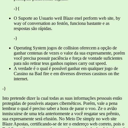
-}{
O Suporte ao Usuario weil Blaze enel perform web site, by
way of conversation ao festón, funciona bastante e as
respostas são rápidas.
-}
Operating System jogos de collision oferecem a opção de
ganhar centenas de vezes o valor da sua expresamente, porém
você precisa possuir paciência e força de vontade suficientes
para não retirar teus ganhos rapines carry out speed.
A verdade é o qual é possível ganhar em qualquer jogo de
Cassino na Bad fire e em diversos diversos cassinos on the
internet.
-}
Isto pretende dizer la cual todas as suas informações pessoais estão
protegidas de possíveis ataques cibernéticos. Porém, vale a pena
lembrar o qual é preciso saber a hora de parar o voo. Ze o avião
inmiscuirse de uma tela anteriormente a você resgatar seu prêmio,
sua expresamente será efusión. No Meio De simply no web site
Blaze Apostas, certificando-se de ter o endereço web correto, pois o