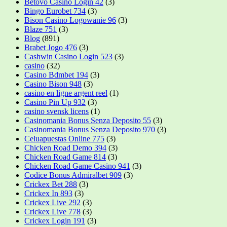
Betovo Casino Login 42
(3)
Bingo Eurobet 734
(3)
Bison Casino Logowanie 96
(3)
Blaze 751
(3)
Blog
(891)
Brabet Jogo 476
(3)
Cashwin Casino Login 523
(3)
casino
(32)
Casino Bdmbet 194
(3)
Casino Bison 948
(3)
casino en ligne argent reel
(1)
Casino Pin Up 932
(3)
casino svensk licens
(1)
Casinomania Bonus Senza Deposito 55
(3)
Casinomania Bonus Senza Deposito 970
(3)
Celuapuestas Online 775
(3)
Chicken Road Demo 394
(3)
Chicken Road Game 814
(3)
Chicken Road Game Casino 941
(3)
Codice Bonus Admiralbet 909
(3)
Crickex Bet 288
(3)
Crickex In 893
(3)
Crickex Live 292
(3)
Crickex Live 778
(3)
Crickex Login 191
(3)