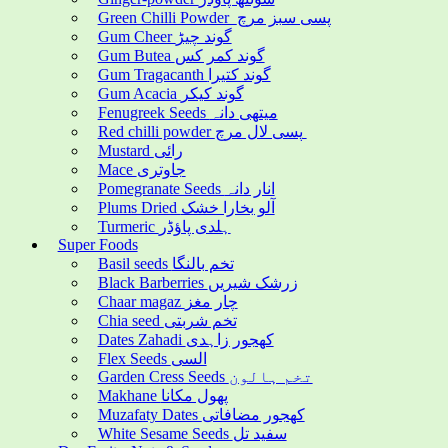
Green Chilli Powder پسی سبز مرچ
Gum Cheer گوند چیڑ
Gum Butea گوند کمر کس
Gum Tragacanth گوند کتیرا
Gum Acacia گوند کیکر
Fenugreek Seeds میتھی دانہ
Red chilli powder پسی لال مرچ
Mustard رائی
Mace جاوتری
Pomegranate Seeds انار دانہ
Plums Dried آلو بخارا خشک
Turmeric ہلدی پاؤڈر
Super Foods
Basil seeds تخم بالنگا
Black Barberries زرشک شیریں
Chaar magaz چار مغز
Chia seed تخم شربتی
Dates Zahadi کھجور زاہدی
Flex Seeds السی
Garden Cress Seeds تخم ہالون
Makhane پھول مکانا
Muzafaty Dates کھجور مضافاتی
White Sesame Seeds سفید تل