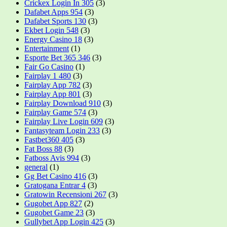
Crickex Login In 305
(3)
Dafabet Apps 954
(3)
Dafabet Sports 130
(3)
Ekbet Login 548
(3)
Energy Casino 18
(3)
Entertainment
(1)
Esporte Bet 365 346
(3)
Fair Go Casino
(1)
Fairplay 1 480
(3)
Fairplay App 782
(3)
Fairplay App 801
(3)
Fairplay Download 910
(3)
Fairplay Game 574
(3)
Fairplay Live Login 609
(3)
Fantasyteam Login 233
(3)
Fastbet360 405
(3)
Fat Boss 88
(3)
Fatboss Avis 994
(3)
general
(1)
Gg Bet Casino 416
(3)
Gratogana Entrar 4
(3)
Gratowin Recensioni 267
(3)
Gugobet App 827
(2)
Gugobet Game 23
(3)
Gullybet App Login 425
(3)