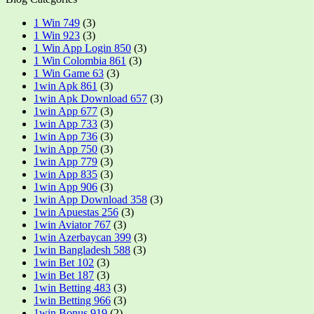
1 Win 749
(3)
1 Win 923
(3)
1 Win App Login 850
(3)
1 Win Colombia 861
(3)
1 Win Game 63
(3)
1win Apk 861
(3)
1win Apk Download 657
(3)
1win App 677
(3)
1win App 733
(3)
1win App 736
(3)
1win App 750
(3)
1win App 779
(3)
1win App 835
(3)
1win App 906
(3)
1win App Download 358
(3)
1win Apuestas 256
(3)
1win Aviator 767
(3)
1win Azerbaycan 399
(3)
1win Bangladesh 588
(3)
1win Bet 102
(3)
1win Bet 187
(3)
1win Betting 483
(3)
1win Betting 966
(3)
1win Bonus 919
(2)