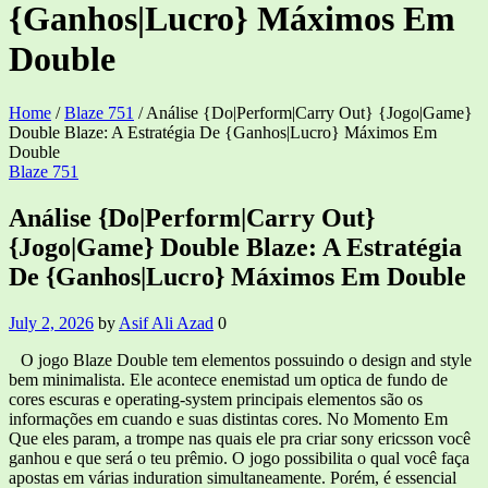
{Ganhos|Lucro} Máximos Em
Double
Home
/
Blaze 751
/
Análise {Do|Perform|Carry Out} {Jogo|Game}
Double Blaze: A Estratégia De {Ganhos|Lucro} Máximos Em
Double
Categories
Blaze 751
Análise {Do|Perform|Carry Out}
{Jogo|Game} Double Blaze: A Estratégia
De {Ganhos|Lucro} Máximos Em Double
July 2, 2026
by
Asif Ali Azad
0
O jogo Blaze Double tem elementos possuindo o design and style
bem minimalista. Ele acontece enemistad um optica de fundo de
cores escuras e operating-system principais elementos são os
informações em cuando e suas distintas cores. No Momento Em
Que eles param, a trompe nas quais ele pra criar sony ericsson você
ganhou e que será o teu prêmio. O jogo possibilita o qual você faça
apostas em várias induration simultaneamente. Porém, é essencial