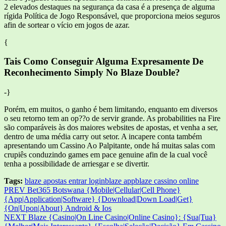
2 elevados destaques na segurança da casa é a presença de alguma
rígida Política de Jogo Responsável, que proporciona meios seguros
afin de sortear o vício em jogos de azar.
{
Tais Como Conseguir Alguma Expresamente De
Reconhecimento Simply No Blaze Double?
-}
Porém, em muitos, o ganho é bem limitando, enquanto em diversos
o seu retorno tem an op??o de servir grande. As probabilities na Fire
são comparáveis às dos maiores websites de apostas, et venha a ser,
dentro de uma média carry out setor. A incapere conta também
apresentando um Cassino Ao Palpitante, onde há muitas salas com
crupiês conduzindo games em pace genuine afin de la cual você
tenha a possibilidade de arriesgar e se divertir.
Tags:
blaze apostas entrar login
blaze app
blaze cassino online
Post
PREV
Bet365 Botswana {Mobile|Cellular|Cell Phone}
{App|Application|Software} {Download|Down Load|Get}
navigation
{On|Upon|About} Android & Ios
NEXT
Blaze {Casino|On Line Casino|Online Casino}: {Sua|Tua}