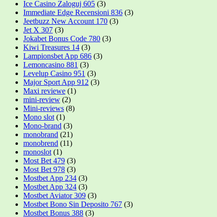
Ice Casino Zaloguj 605
(3)
Immediate Edge Recensioni 836
(3)
Jeetbuzz New Account 170
(3)
Jet X 307
(3)
Jokabet Bonus Code 780
(3)
Kiwi Treasures 14
(3)
Lampionsbet App 686
(3)
Lemoncasino 881
(3)
Levelup Casino 951
(3)
Major Sport App 912
(3)
Maxi reviewe
(1)
mini-review
(2)
Mini-reviews
(8)
Mono slot
(1)
Mono-brand
(3)
monobrand
(21)
monobrend
(11)
monoslot
(1)
Most Bet 479
(3)
Most Bet 978
(3)
Mostbet App 234
(3)
Mostbet App 324
(3)
Mostbet Aviator 309
(3)
Mostbet Bono Sin Deposito 767
(3)
Mostbet Bonus 388
(3)