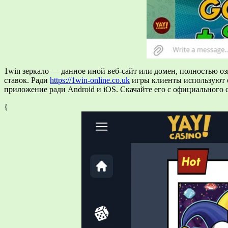
1win зеркало — данное иной веб-сайт или домен, полностью 
ставок. Ради
https://1win-online.co.uk
игры клиенты используют од
приложение ради Android и iOS. Скачайте его с официального с
{