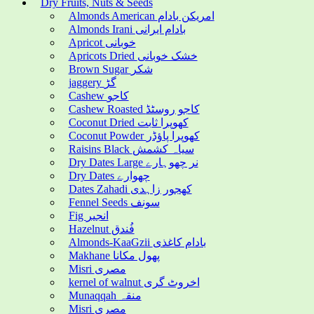
Dry Fruits, Nuts & Seeds
Almonds American امریکن بادام
Almonds Irani بادام ایرانی
Apricot خوبانی
Apricots Dried خشک خوبانی
Brown Sugar شکر
jaggery گڑ
Cashew کاجو
Cashew Roasted کاجو روسٹڈ
Coconut Dried کھوپرا ثابت
Coconut Powder کھوپرا پاؤڈر
Raisins Black سیاہ کشمش
Dry Dates Large نر چھوہارے
Dry Dates چھوارے
Dates Zahadi کھجور زاہدی
Fennel Seeds سونف
Fig انجیر
Hazelnut فُندق
Almonds-KaaGzii بادام کاغذی
Makhane پھول مکانا
Misri مصری
kernel of walnut اخروٹ گری
Munaqqah منقہ
Misri مصری