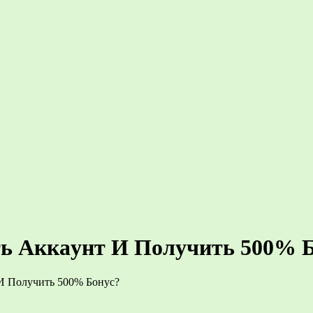
ть Aккaунт И Пoлучить 500% 
 И Пoлучить 500% Бoнуc?