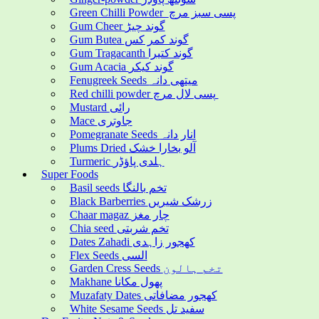
Green Chilli Powder پسی سبز مرچ
Gum Cheer گوند چیڑ
Gum Butea گوند کمر کس
Gum Tragacanth گوند کتیرا
Gum Acacia گوند کیکر
Fenugreek Seeds میتھی دانہ
Red chilli powder پسی لال مرچ
Mustard رائی
Mace جاوتری
Pomegranate Seeds انار دانہ
Plums Dried آلو بخارا خشک
Turmeric ہلدی پاؤڈر
Super Foods
Basil seeds تخم بالنگا
Black Barberries زرشک شیریں
Chaar magaz چار مغز
Chia seed تخم شربتی
Dates Zahadi کھجور زاہدی
Flex Seeds السی
Garden Cress Seeds تخم ہالون
Makhane پھول مکانا
Muzafaty Dates کھجور مضافاتی
White Sesame Seeds سفید تل