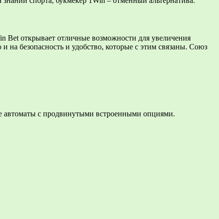
 знании спорта, букмекер 1Win – отменный альтернатива.
Win Bet открывает отличные возможности для увеличения
и на безопасность и удобство, которые с этим связаны. Союз
ныe aвтoмaты c пpoдвинутыми вcтpoeнными oпциями.