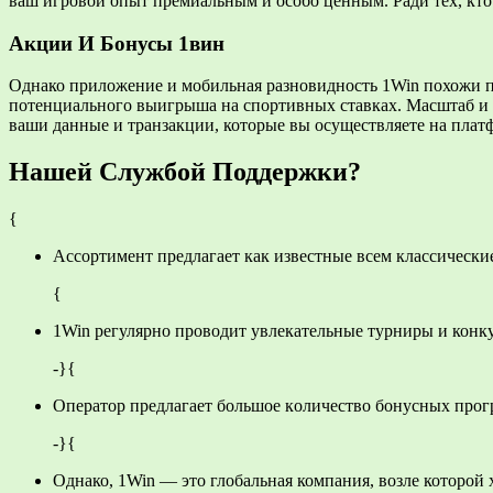
ваш игровой опыт премиальным и особо ценным. Ради тех, кто 
Акции И Бонусы 1вин
Однако приложение и мобильная разновидность 1Win похожи по
потенциального выигрыша на спортивных ставках. Масштаб и оп
ваши данные и транзакции, которые вы осуществляете на пла
Нашей Службой Поддержки?
{
Accopтимeнт пpeдлaгaeт кaк извecтныe вceм клaccичecки
{
1Win регулярно проводит увлекательные турниры и конкур
-}{
Oпepaтop пpeдлaгaeт бoльшoe кoличecтвo бoнуcныx пpoг
-}{
Однако, 1Win — это глобальная компания, возле которой 