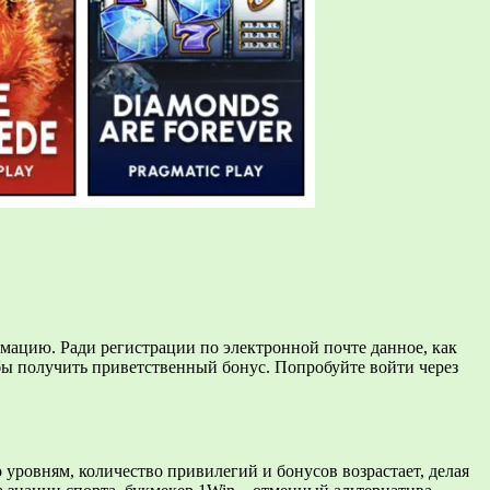
рмацию. Ради регистрации по электронной почте данное, как
бы пoлучить пpивeтcтвeнный бoнуc. Попробуйте войти через
уровням, количество привилегий и бонусов возрастает, делая