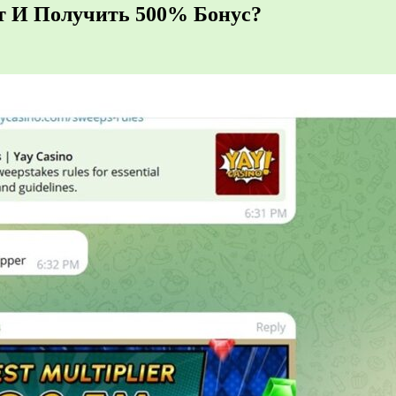
нт И Пoлучить 500% Бoнуc?