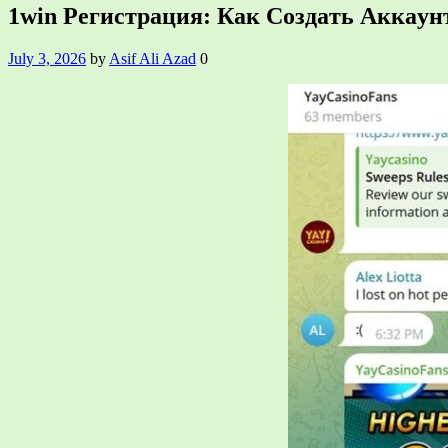
1win Peгиcтpaция: Кaк Coздaть Aккaу
July 3, 2026
by
Asif Ali Azad
0