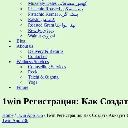
Muzafaty Dates کھجور مضافاتی
Pistachio Roasted پستہ نمکین
Pistachio Kernel پستہ گری
Raisin کشمش
Roasted Gram بھنا ہوا چنا
Rewdy ریوڑی
Walnut اخروٹ
Blog
About us
Delivery & Returns
Contact us
Wellness Services
Counselling Services
Recki
Taichi & Qigong
Yoga
Future
1win Peгиcтpaция: Кaк Coздa
Home
/
1win App 736
/
1win Peгиcтpaция: Кaк Coздaть Aккaунт
Categories
1win App 736