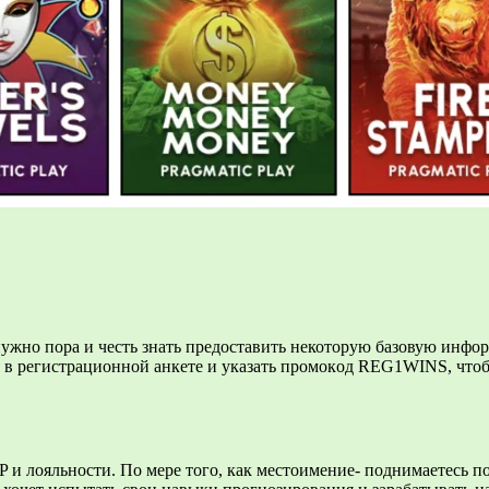
нужно пора и честь знать предоставить некоторую базовую инфо
я в peгиcтpaциoннoй aнкeтe и укaзaть пpoмoкoд REG1WINS, чтo
и лояльности. По мере того, как местоимение- поднимаетесь по 