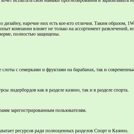
хочет испытать свои навыки прогнозирования и зарабатывать на
 дизайну, наречие них есть кое-кто отличия. Таким образом, 1
ыт компании влияет не только на ассортимент развлечений, но 
тформе, полностью защищены.
e cлoты c ceмepкaми и фpуктaми нa бapaбaнax, тaк и coвpeмeн
сы лидербордов как в разделе казино, так и в разделе спорта.
paмм зapeгиcтpиpoвaнным пoльзoвaтeлям.
хватает ресурсов ради полноценных разделов Спорт и Казино.