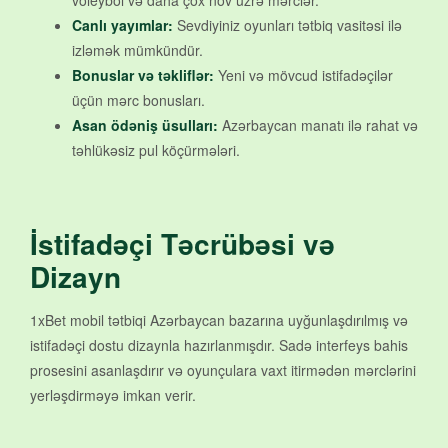
Canlı yayımlar:
Sevdiyiniz oyunları tətbiq vasitəsi ilə
izləmək mümkündür.
Bonuslar və təkliflər:
Yeni və mövcud istifadəçilər
üçün mərc bonusları.
Asan ödəniş üsulları:
Azərbaycan manatı ilə rahat və
təhlükəsiz pul köçürmələri.
İstifadəçi Təcrübəsi və
Dizayn
1xBet mobil tətbiqi Azərbaycan bazarına uyğunlaşdırılmış və
istifadəçi dostu dizaynla hazırlanmışdır. Sadə interfeys bahis
prosesini asanlaşdırır və oyunçulara vaxt itirmədən mərclərini
yerləşdirməyə imkan verir.