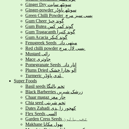
Ginger Dry سونٹھ سابت
Ginger-powder سونٹھ پاؤڈر
Green Chilli Powder پسی سبز مرچ
Gum Cheer گوند چیڑ
Gum Butea گوند کمر کس
Gum Tragacanth گوند کتیرا
Gum Acacia گوند کیکر
Fenugreek Seeds میتھی دانہ
Red chilli powder پسی لال مرچ
Mustard رائی
Mace جاوتری
Pomegranate Seeds انار دانہ
Plums Dried آلو بخارا خشک
Turmeric ہلدی پاؤڈر
Super Foods
Basil seeds تخم بالنگا
Black Barberries زرشک شیریں
Chaar magaz چار مغز
Chia seed تخم شربتی
Dates Zahadi کھجور زاہدی
Flex Seeds السی
Garden Cress Seeds تخم ہالون
Makhane پھول مکانا