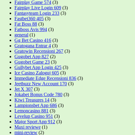
Fairplay Game 574
(3)
Fairplay Live Login 609
(3)
Fantasyteam Login 233
(3)
Fastbet360 405
(3)
Fat Boss 88
(3)
Fatboss Avis 994
(3)
general
(1)
Gg Bet Casino 416
(3)
Gratogana Entrar 4
(3)
Gratowin Recensioni 267
(3)
Gugobet App 827
(2)
Gugobet Game 23
(3)
Gullybet App Login 425
(3)
Ice Casino Zaloguj 605
(3)
Immediate Edge Recensioni 836
(3)
Jeetbuzz New Account 170
(3)
Jet X 307
(3)
Jokabet Bonus Code 780
(3)
Kiwi Treasures 14
(3)
Lampionsbet App 686
(3)
Lemoncasino 881
(3)
Levelup Casino 951
(3)
Major Sport App 912
(3)
Maxi reviewe
(1)
mini-review
(2)