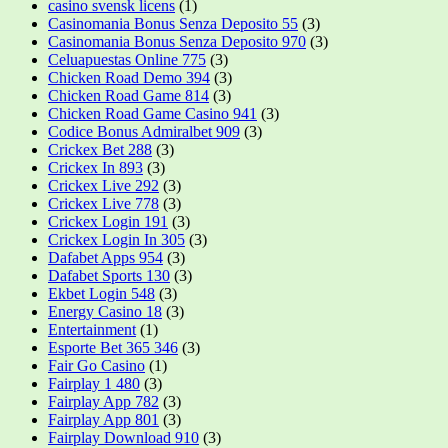
casino svensk licens
(1)
Casinomania Bonus Senza Deposito 55
(3)
Casinomania Bonus Senza Deposito 970
(3)
Celuapuestas Online 775
(3)
Chicken Road Demo 394
(3)
Chicken Road Game 814
(3)
Chicken Road Game Casino 941
(3)
Codice Bonus Admiralbet 909
(3)
Crickex Bet 288
(3)
Crickex In 893
(3)
Crickex Live 292
(3)
Crickex Live 778
(3)
Crickex Login 191
(3)
Crickex Login In 305
(3)
Dafabet Apps 954
(3)
Dafabet Sports 130
(3)
Ekbet Login 548
(3)
Energy Casino 18
(3)
Entertainment
(1)
Esporte Bet 365 346
(3)
Fair Go Casino
(1)
Fairplay 1 480
(3)
Fairplay App 782
(3)
Fairplay App 801
(3)
Fairplay Download 910
(3)