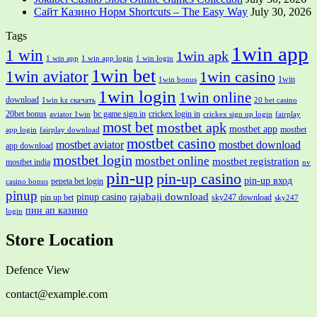
Сайт Казино Норм Shortcuts – The Easy Way
July 30, 2026
Tags
1win app
1 win
1win apk
1 win app
1 win app login
1 win login
1win bet
1win aviator
1win casino
1win
1win bonus
1win login
1win online
download
1win kz скачать
20 bet casino
20bet bonus
bc game sign in
crickex login in
aviator 1win
crickex sign up login
fairplay
most bet
mostbet apk
mostbet app
mostbet
app login
fairplay download
mostbet casino
mostbet aviator
mostbet download
app download
mostbet login
mostbet online
mostbet registration
mostbet india
nv
pin-up
pin-up casino
pin-up вход
pepeta bet login
casino bonus
pinup
rajabaji download
pinup casino
pin up bet
sky247 download
sky247
пин ап казино
login
Store Location
Defence View
contact@example.com