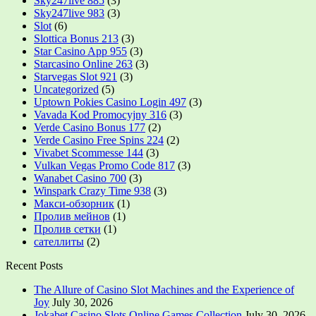
Sky247live 885
(3)
Sky247live 983
(3)
Slot
(6)
Slottica Bonus 213
(3)
Star Casino App 955
(3)
Starcasino Online 263
(3)
Starvegas Slot 921
(3)
Uncategorized
(5)
Uptown Pokies Casino Login 497
(3)
Vavada Kod Promocyjny 316
(3)
Verde Casino Bonus 177
(2)
Verde Casino Free Spins 224
(2)
Vivabet Scommesse 144
(3)
Vulkan Vegas Promo Code 817
(3)
Wanabet Casino 700
(3)
Winspark Crazy Time 938
(3)
Макси-обзорник
(1)
Пролив мейнов
(1)
Пролив сетки
(1)
сателлиты
(2)
Recent Posts
The Allure of Casino Slot Machines and the Experience of
Joy
July 30, 2026
Jokabet Casino Slots Online Games Collection
July 30, 2026