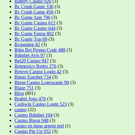
Battery Casino 926
(3)
Bc Crash Game 336
(3)
Bc Crash Game 456
(3)
Bc Game App 796
(3)
Bc Game Casino 612
(3)
Bc Game Casino 644
(3)
Bc Game Entrar 802
(3)
Bc Game Top 69
(3)
Bcgaming 82
(3)
Bdm Bet Promo Code 488
(3)
Bdmbet Avis 97
(3)
Bet20 Casino 947
(3)
Betmexico Retiro 276
(3)
Betovo Casino Login 42
(3)
Bingo Eurobet 734
(3)
Bison Casino Logowanie 96
(3)
Blaze 751
(3)
Blog
(891)
Brabet Jogo 476
(3)
Cashwin Casino Login 523
(3)
casino
(32)
Casino Bdmbet 194
(3)
Casino Bison 948
(3)
casino en ligne argent reel
(1)
Casino Pin Up 932
(3)