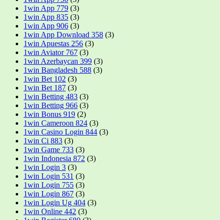
1win App 779
(3)
1win App 835
(3)
1win App 906
(3)
1win App Download 358
(3)
1win Apuestas 256
(3)
1win Aviator 767
(3)
1win Azerbaycan 399
(3)
1win Bangladesh 588
(3)
1win Bet 102
(3)
1win Bet 187
(3)
1win Betting 483
(3)
1win Betting 966
(3)
1win Bonus 919
(2)
1win Cameroon 824
(3)
1win Casino Login 844
(3)
1win Ci 883
(3)
1win Game 733
(3)
1win Indonesia 872
(3)
1win Login 3
(3)
1win Login 531
(3)
1win Login 755
(3)
1win Login 867
(3)
1win Login Ug 404
(3)
1win Online 442
(3)