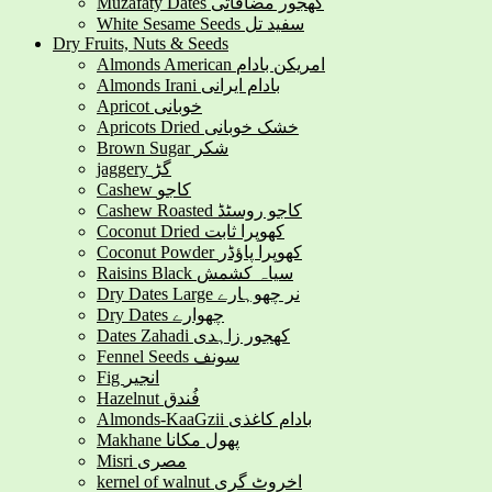
Muzafaty Dates کھجور مضافاتی
White Sesame Seeds سفید تل
Dry Fruits, Nuts & Seeds
Almonds American امریکن بادام
Almonds Irani بادام ایرانی
Apricot خوبانی
Apricots Dried خشک خوبانی
Brown Sugar شکر
jaggery گڑ
Cashew کاجو
Cashew Roasted کاجو روسٹڈ
Coconut Dried کھوپرا ثابت
Coconut Powder کھوپرا پاؤڈر
Raisins Black سیاہ کشمش
Dry Dates Large نر چھوہارے
Dry Dates چھوارے
Dates Zahadi کھجور زاہدی
Fennel Seeds سونف
Fig انجیر
Hazelnut فُندق
Almonds-KaaGzii بادام کاغذی
Makhane پھول مکانا
Misri مصری
kernel of walnut اخروٹ گری