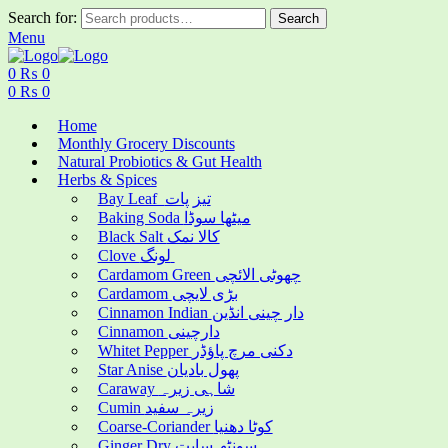
Search for:
Search
Menu
0
₨
0
0
₨
0
Home
Monthly Grocery Discounts
Natural Probiotics & Gut Health
Herbs & Spices
Bay Leaf تیز پات
Baking Soda میٹھا سوڈا
Black Salt کالا نمک
Clove لونگ
Cardamom Green چھوٹی الائچی
Cardamom بڑی لایچی
Cinnamon Indian دار چینی انڈین
Cinnamon دارچینی
Whitet Pepper دکنی مرچ پاؤڈر
Star Anise پھول بادیان
Caraway شاہی زیرہ
Cumin زیرہ سفید
Coarse-Coriander کوٹا دھنیا
Ginger Dry سونٹھ سابت