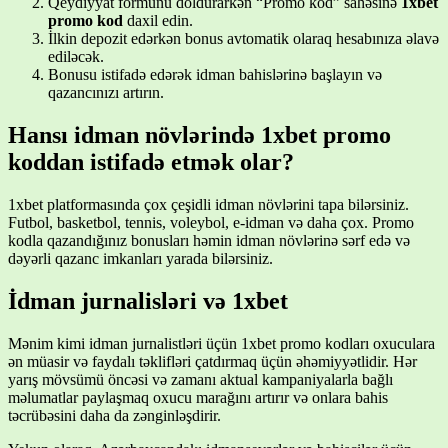
Qeydiyyat formunu doldurarkən “Promo kod” sahəsinə
1xbet
promo kod
daxil edin.
İlkin depozit edərkən bonus avtomatik olaraq hesabınıza əlavə
ediləcək.
Bonusu istifadə edərək idman bahislərinə başlayın və
qazancınızı artırın.
Hansı idman növlərində 1xbet promo
koddan istifadə etmək olar?
1xbet platformasında çox çeşidli idman növlərini tapa bilərsiniz.
Futbol, basketbol, tennis, voleybol, e-idman və daha çox. Promo
kodla qazandığınız bonusları həmin idman növlərinə sərf edə və
dəyərli qazanc imkanları yarada bilərsiniz.
İdman jurnalisləri və 1xbet
Mənim kimi idman jurnalistləri üçün 1xbet promo kodları oxuculara
ən müasir və faydalı təklifləri çatdırmaq üçün əhəmiyyətlidir. Hər
yarış mövsümü öncəsi və zamanı aktual kampaniyalarla bağlı
məlumatlar paylaşmaq oxucu marağını artırır və onlara bahis
təcrübəsini daha da zənginləşdirir.