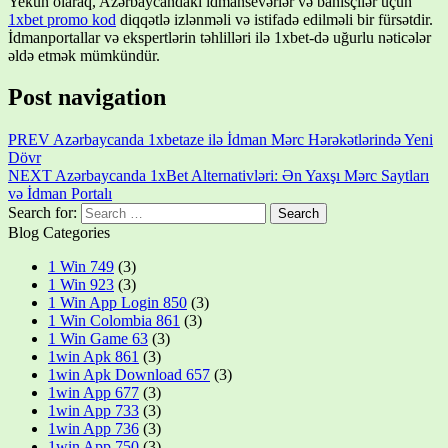
Yekun olaraq, Azərbaycandakı idmansevərlər və bahisçilər üçün
1xbet promo kod
diqqətlə izlənməli və istifadə edilməli bir fürsətdir.
İdmanportallar və ekspertlərin təhlilləri ilə 1xbet-də uğurlu nəticələr
əldə etmək mümkündür.
Post navigation
PREV
Azərbaycanda 1xbetaze ilə İdman Mərc Hərəkətlərində Yeni
Dövr
NEXT
Azərbaycanda 1xBet Alternativləri: Ən Yaxşı Mərc Saytları
və İdman Portalı
Search for:
Blog Categories
1 Win 749
(3)
1 Win 923
(3)
1 Win App Login 850
(3)
1 Win Colombia 861
(3)
1 Win Game 63
(3)
1win Apk 861
(3)
1win Apk Download 657
(3)
1win App 677
(3)
1win App 733
(3)
1win App 736
(3)
1win App 750
(3)