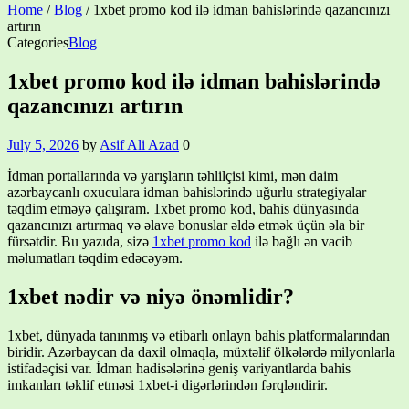
Home
/
Blog
/
1xbet promo kod ilə idman bahislərində qazancınızı
artırın
Categories
Blog
1xbet promo kod ilə idman bahislərində
qazancınızı artırın
July 5, 2026
by
Asif Ali Azad
0
İdman portallarında və yarışların təhlilçisi kimi, mən daim
azərbaycanlı oxuculara idman bahislərində uğurlu strategiyalar
təqdim etməyə çalışıram. 1xbet promo kod, bahis dünyasında
qazancınızı artırmaq və əlavə bonuslar əldə etmək üçün əla bir
fürsətdir. Bu yazıda, sizə
1xbet promo kod
ilə bağlı ən vacib
məlumatları təqdim edəcəyəm.
1xbet nədir və niyə önəmlidir?
1xbet, dünyada tanınmış və etibarlı onlayn bahis platformalarından
biridir. Azərbaycan da daxil olmaqla, müxtəlif ölkələrdə milyonlarla
istifadəçisi var. İdman hadisələrinə geniş variyantlarda bahis
imkanları təklif etməsi 1xbet-i digərlərindən fərqləndirir.