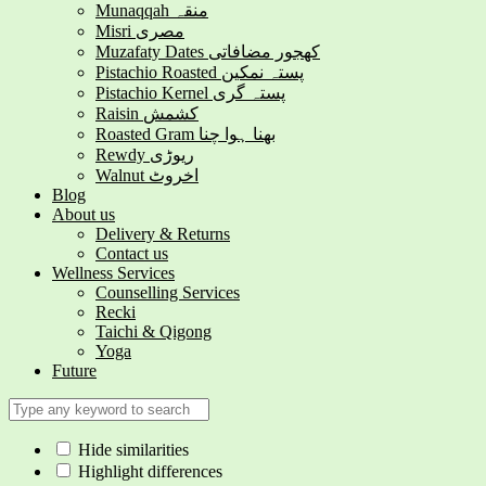
Munaqqah منقہ
Misri مصری
Muzafaty Dates کھجور مضافاتی
Pistachio Roasted پستہ نمکین
Pistachio Kernel پستہ گری
Raisin کشمش
Roasted Gram بھنا ہوا چنا
Rewdy ریوڑی
Walnut اخروٹ
Blog
About us
Delivery & Returns
Contact us
Wellness Services
Counselling Services
Recki
Taichi & Qigong
Yoga
Future
Hide similarities
Highlight differences