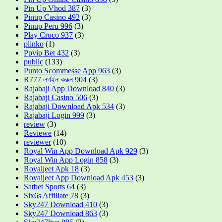
Pin Up Vhod 387
(3)
Pinup Casino 492
(3)
Pinup Peru 996
(3)
Play Croco 937
(3)
plinko
(1)
Ppvip Bet 432
(3)
public
(133)
Punto Scommesse App 963
(3)
R777 লগইন করুন 904
(3)
Rajabaji App Download 840
(3)
Rajabaji Casino 506
(3)
Rajabaji Download Apk 534
(3)
Rajabaji Login 999
(3)
review
(3)
Reviewe
(14)
reviewer
(10)
Royal Win App Download Apk 929
(3)
Royal Win App Login 858
(3)
Royaljeet Apk 18
(3)
Royaljeet App Download Apk 453
(3)
Satbet Sports 64
(3)
Six6s Affiliate 78
(3)
Sky247 Download 410
(3)
Sky247 Download 863
(3)