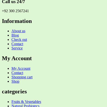
Call us 24/7
+92 300 2567241
Information
About us
Blog
Check out
Contact
Service
My Account
My Account
Contact
Shopping cart
Shop
categories
Fruits & Vegetables
Natural Probiotecs