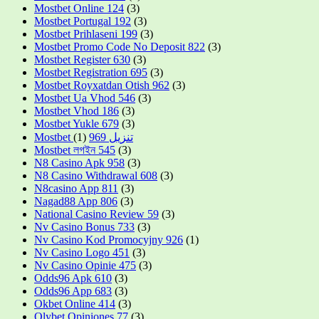
Mostbet Online 124
(3)
Mostbet Portugal 192
(3)
Mostbet Prihlaseni 199
(3)
Mostbet Promo Code No Deposit 822
(3)
Mostbet Register 630
(3)
Mostbet Registration 695
(3)
Mostbet Royxatdan Otish 962
(3)
Mostbet Ua Vhod 546
(3)
Mostbet Vhod 186
(3)
Mostbet Yukle 679
(3)
(1)
Mostbet تنزيل 969
Mostbet লগইন 545
(3)
N8 Casino Apk 958
(3)
N8 Casino Withdrawal 608
(3)
N8casino App 811
(3)
Nagad88 App 806
(3)
National Casino Review 59
(3)
Nv Casino Bonus 733
(3)
Nv Casino Kod Promocyjny 926
(1)
Nv Casino Logo 451
(3)
Nv Casino Opinie 475
(3)
Odds96 Apk 610
(3)
Odds96 App 683
(3)
Okbet Online 414
(3)
Olybet Opiniones 77
(3)