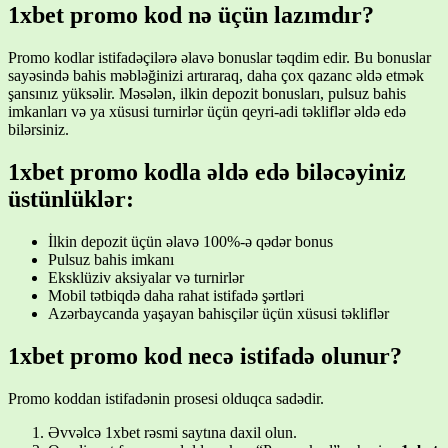
1xbet promo kod nə üçün lazımdır?
Promo kodlar istifadəçilərə əlavə bonuslar təqdim edir. Bu bonuslar
sayəsində bahis məbləğinizi artıraraq, daha çox qazanc əldə etmək
şansınız yüksəlir. Məsələn, ilkin depozit bonusları, pulsuz bahis
imkanları və ya xüsusi turnirlər üçün qeyri-adi təkliflər əldə edə
bilərsiniz.
1xbet promo kodla əldə edə biləcəyiniz
üstünlüklər:
İlkin depozit üçün əlavə 100%-ə qədər bonus
Pulsuz bahis imkanı
Eksklüziv aksiyalar və turnirlər
Mobil tətbiqdə daha rahat istifadə şərtləri
Azərbaycanda yaşayan bahisçilər üçün xüsusi təkliflər
1xbet promo kod necə istifadə olunur?
Promo koddan istifadənin prosesi olduqca sadədir.
Əvvəlcə 1xbet rəsmi saytına daxil olun.