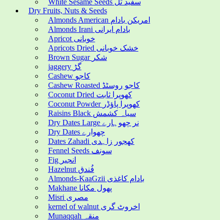
White Sesame Seeds سفید تل
Dry Fruits, Nuts & Seeds
Almonds American امریکن بادام
Almonds Irani بادام ایرانی
Apricot خوبانی
Apricots Dried خشک خوبانی
Brown Sugar شکر
jaggery گڑ
Cashew کاجو
Cashew Roasted کاجو روسٹڈ
Coconut Dried کھوپرا ثابت
Coconut Powder کھوپرا پاؤڈر
Raisins Black سیاہ کشمش
Dry Dates Large نر چھوہارے
Dry Dates چھوارے
Dates Zahadi کھجور زاہدی
Fennel Seeds سونف
Fig انجیر
Hazelnut فُندق
Almonds-KaaGzii بادام کاغذی
Makhane پھول مکانا
Misri مصری
kernel of walnut اخروٹ گری
Munaqqah منقہ