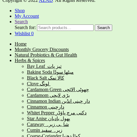
Copyright © 2022
AZAD
.
All Rights Reserved.
Shop
My Account
Search
Search for:
Search
Wishlist
0
Home
Monthly Grocery Discounts
Natural Probiotics & Gut Health
Herbs & Spices
Bay Leaf تیز پات
Baking Soda میٹھا سوڈا
Black Salt کالا نمک
Clove لونگ
Cardamom Green چھوٹی الائچی
Cardamom بڑی لایچی
Cinnamon Indian دار چینی انڈین
Cinnamon دارچینی
Whitet Pepper دکنی مرچ پاؤڈر
Star Anise پھول بادیان
Caraway شاہی زیرہ
Cumin زیرہ سفید
Coarse-Coriander کوٹا دھنیا