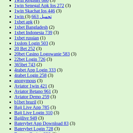
1win Register 680
(3)
1win Senegal Apk Ios 272
(3)
1win Skachat Ios 446
(3)
(3)
1win تحميل 663
1xbet apk
(1)
1xbet Bangladesh
(2)
1xbet Indonesia 739
(3)
1xbet russian
(1)
1xslots Login 503
(3)
20 Bet 252
(3)
20bet Casino Logowanie 583
(3)
22bet Login 726
(3)
365bet 743
(2)
4rabet App Login 333
(3)
4rabet Login 258
(3)
anonymous
(3)
Aviator 1win 421
(3)
Aviator Betano 961
(3)
Aviator Demo 259
(3)
b1bet brazil
(1)
Baji Live App 785
(3)
Baji Live Login 310
(3)
Bajilive 949
(3)
Baterybet App Download 83
(3)
Baterybet Login 728
(3)