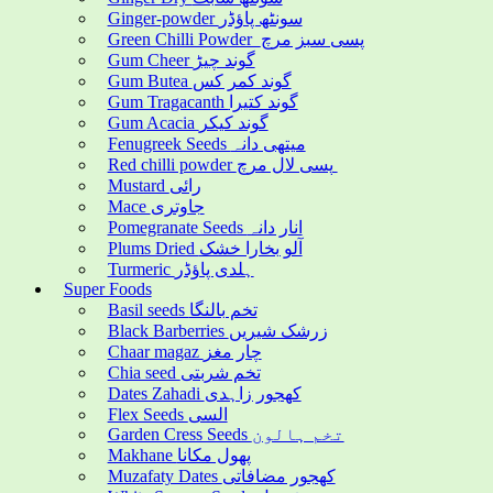
Ginger-powder سونٹھ پاؤڈر
Green Chilli Powder پسی سبز مرچ
Gum Cheer گوند چیڑ
Gum Butea گوند کمر کس
Gum Tragacanth گوند کتیرا
Gum Acacia گوند کیکر
Fenugreek Seeds میتھی دانہ
Red chilli powder پسی لال مرچ
Mustard رائی
Mace جاوتری
Pomegranate Seeds انار دانہ
Plums Dried آلو بخارا خشک
Turmeric ہلدی پاؤڈر
Super Foods
Basil seeds تخم بالنگا
Black Barberries زرشک شیریں
Chaar magaz چار مغز
Chia seed تخم شربتی
Dates Zahadi کھجور زاہدی
Flex Seeds السی
Garden Cress Seeds تخم ہالون
Makhane پھول مکانا
Muzafaty Dates کھجور مضافاتی