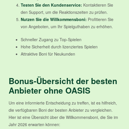
Testen Sie den Kundenservice:
Kontaktieren Sie
den Support, um die Reaktionszeiten zu prüfen.
Nutzen Sie die Willkommensboni:
Profitieren Sie
von Angeboten, um Ihr Spielguthaben zu erhöhen.
Schneller Zugang zu Top-Spielen
Hohe Sicherheit durch lizenziertes Spielen
Attraktive Boni für Neukunden
Bonus-Übersicht der besten
Anbieter ohne OASIS
Um eine informierte Entscheidung zu treffen, ist es hilfreich,
die verfügbaren Boni der besten Anbieter zu vergleichen.
Hier ist eine Übersicht über die Willkommensboni, die Sie im
Jahr 2026 erwarten können: