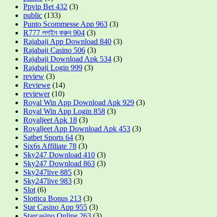
Ppvip Bet 432
(3)
public
(133)
Punto Scommesse App 963
(3)
R777 লগইন করুন 904
(3)
Rajabaji App Download 840
(3)
Rajabaji Casino 506
(3)
Rajabaji Download Apk 534
(3)
Rajabaji Login 999
(3)
review
(3)
Reviewe
(14)
reviewer
(10)
Royal Win App Download Apk 929
(3)
Royal Win App Login 858
(3)
Royaljeet Apk 18
(3)
Royaljeet App Download Apk 453
(3)
Satbet Sports 64
(3)
Six6s Affiliate 78
(3)
Sky247 Download 410
(3)
Sky247 Download 863
(3)
Sky247live 885
(3)
Sky247live 983
(3)
Slot
(6)
Slottica Bonus 213
(3)
Star Casino App 955
(3)
Starcasino Online 263
(3)