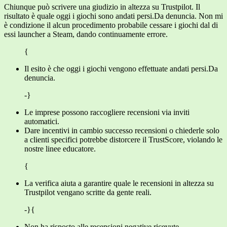
Chiunque può scrivere una giudizio in altezza su Trustpilot. Il
risultato è quale oggi i giochi sono andati persi.Da denuncia. Non mi
è condizione il alcun procedimento probabile cessare i giochi dal di
essi launcher a Steam, dando continuamente errore.
{
Il esito è che oggi i giochi vengono effettuate andati persi.Da
denuncia.
-}
Le imprese possono raccogliere recensioni via inviti
automatici.
Dare incentivi in cambio successo recensioni o chiederle solo
a clienti specifici potrebbe distorcere il TrustScore, violando le
nostre linee educatore.
{
La verifica aiuta a garantire quale le recensioni in altezza su
Trustpilot vengano scritte da gente reali.
-}{
Non ha risposto alle recensioni negative ricevute