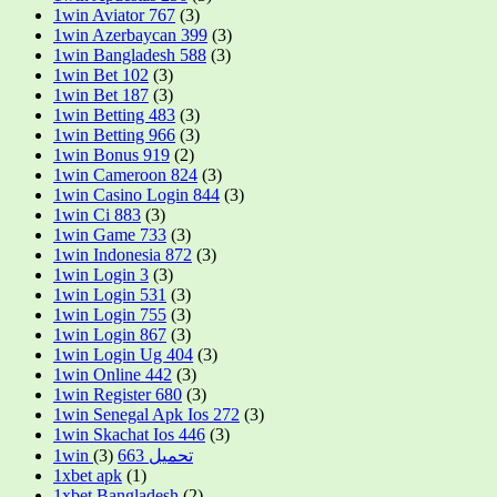
1win Aviator 767
(3)
1win Azerbaycan 399
(3)
1win Bangladesh 588
(3)
1win Bet 102
(3)
1win Bet 187
(3)
1win Betting 483
(3)
1win Betting 966
(3)
1win Bonus 919
(2)
1win Cameroon 824
(3)
1win Casino Login 844
(3)
1win Ci 883
(3)
1win Game 733
(3)
1win Indonesia 872
(3)
1win Login 3
(3)
1win Login 531
(3)
1win Login 755
(3)
1win Login 867
(3)
1win Login Ug 404
(3)
1win Online 442
(3)
1win Register 680
(3)
1win Senegal Apk Ios 272
(3)
1win Skachat Ios 446
(3)
(3)
1win تحميل 663
1xbet apk
(1)
1xbet Bangladesh
(2)