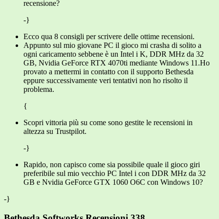
recensione?
-}
Ecco qua 8 consigli per scrivere delle ottime recensioni.
Appunto sul mio giovane PC il gioco mi crasha di solito a
ogni caricamento sebbene è un Intel i K, DDR MHz da 32
GB, Nvidia GeForce RTX 4070ti mediante Windows 11.Ho
provato a mettermi in contatto con il supporto Bethesda
eppure successivamente veri tentativi non ho risolto il
problema.
{
Scopri vittoria più su come sono gestite le recensioni in
altezza su Trustpilot.
-}
Rapido, non capisco come sia possibile quale il gioco giri
preferibile sul mio vecchio PC Intel i con DDR MHz da 32
GB e Nvidia GeForce GTX 1060 O6C con Windows 10?
-}
Bethesda Softworks Recensioni 338