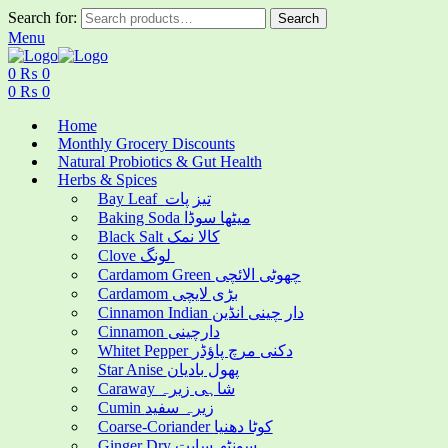
Search for:
Search
Menu
0
₨
0
0
₨
0
Home
Monthly Grocery Discounts
Natural Probiotics & Gut Health
Herbs & Spices
Bay Leaf تیز پات
Baking Soda میٹھا سوڈا
Black Salt کالا نمک
Clove لونگ
Cardamom Green چھوٹی الائچی
Cardamom بڑی لایچی
Cinnamon Indian دار چینی انڈین
Cinnamon دارچینی
Whitet Pepper دکنی مرچ پاؤڈر
Star Anise پھول بادیان
Caraway شاہی زیرہ
Cumin زیرہ سفید
Coarse-Coriander کوٹا دھنیا
Ginger Dry سونٹھ سابت