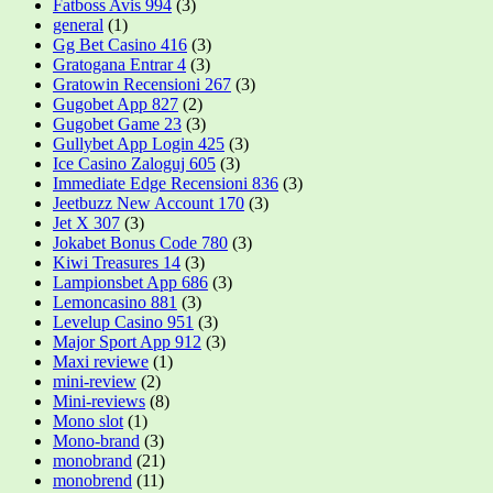
Fatboss Avis 994
(3)
general
(1)
Gg Bet Casino 416
(3)
Gratogana Entrar 4
(3)
Gratowin Recensioni 267
(3)
Gugobet App 827
(2)
Gugobet Game 23
(3)
Gullybet App Login 425
(3)
Ice Casino Zaloguj 605
(3)
Immediate Edge Recensioni 836
(3)
Jeetbuzz New Account 170
(3)
Jet X 307
(3)
Jokabet Bonus Code 780
(3)
Kiwi Treasures 14
(3)
Lampionsbet App 686
(3)
Lemoncasino 881
(3)
Levelup Casino 951
(3)
Major Sport App 912
(3)
Maxi reviewe
(1)
mini-review
(2)
Mini-reviews
(8)
Mono slot
(1)
Mono-brand
(3)
monobrand
(21)
monobrend
(11)