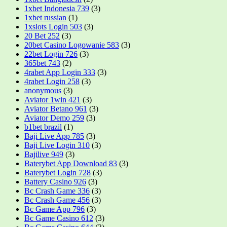
1xbet Indonesia 739
(3)
1xbet russian
(1)
1xslots Login 503
(3)
20 Bet 252
(3)
20bet Casino Logowanie 583
(3)
22bet Login 726
(3)
365bet 743
(2)
4rabet App Login 333
(3)
4rabet Login 258
(3)
anonymous
(3)
Aviator 1win 421
(3)
Aviator Betano 961
(3)
Aviator Demo 259
(3)
b1bet brazil
(1)
Baji Live App 785
(3)
Baji Live Login 310
(3)
Bajilive 949
(3)
Baterybet App Download 83
(3)
Baterybet Login 728
(3)
Battery Casino 926
(3)
Bc Crash Game 336
(3)
Bc Crash Game 456
(3)
Bc Game App 796
(3)
Bc Game Casino 612
(3)