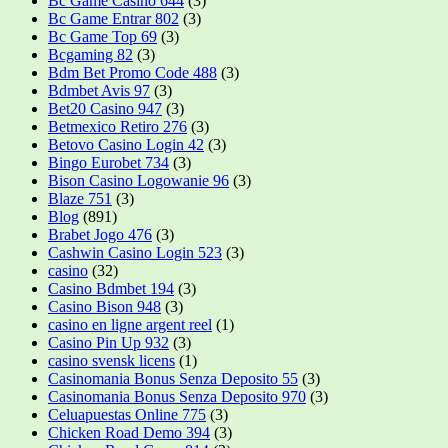
Bc Game Casino 644
(3)
Bc Game Entrar 802
(3)
Bc Game Top 69
(3)
Bcgaming 82
(3)
Bdm Bet Promo Code 488
(3)
Bdmbet Avis 97
(3)
Bet20 Casino 947
(3)
Betmexico Retiro 276
(3)
Betovo Casino Login 42
(3)
Bingo Eurobet 734
(3)
Bison Casino Logowanie 96
(3)
Blaze 751
(3)
Blog
(891)
Brabet Jogo 476
(3)
Cashwin Casino Login 523
(3)
casino
(32)
Casino Bdmbet 194
(3)
Casino Bison 948
(3)
casino en ligne argent reel
(1)
Casino Pin Up 932
(3)
casino svensk licens
(1)
Casinomania Bonus Senza Deposito 55
(3)
Casinomania Bonus Senza Deposito 970
(3)
Celuapuestas Online 775
(3)
Chicken Road Demo 394
(3)