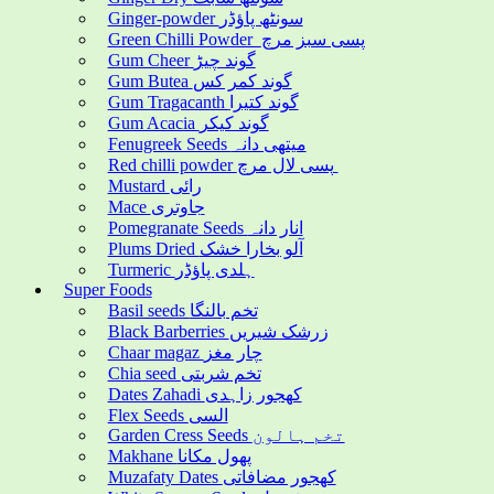
Ginger-powder سونٹھ پاؤڈر
Green Chilli Powder پسی سبز مرچ
Gum Cheer گوند چیڑ
Gum Butea گوند کمر کس
Gum Tragacanth گوند کتیرا
Gum Acacia گوند کیکر
Fenugreek Seeds میتھی دانہ
Red chilli powder پسی لال مرچ
Mustard رائی
Mace جاوتری
Pomegranate Seeds انار دانہ
Plums Dried آلو بخارا خشک
Turmeric ہلدی پاؤڈر
Super Foods
Basil seeds تخم بالنگا
Black Barberries زرشک شیریں
Chaar magaz چار مغز
Chia seed تخم شربتی
Dates Zahadi کھجور زاہدی
Flex Seeds السی
Garden Cress Seeds تخم ہالون
Makhane پھول مکانا
Muzafaty Dates کھجور مضافاتی