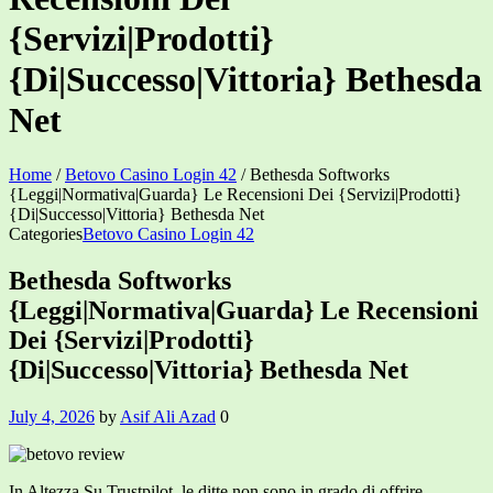
{Servizi|Prodotti}
{Di|Successo|Vittoria} Bethesda
Net
Home
/
Betovo Casino Login 42
/
Bethesda Softworks
{Leggi|Normativa|Guarda} Le Recensioni Dei {Servizi|Prodotti}
{Di|Successo|Vittoria} Bethesda Net
Categories
Betovo Casino Login 42
Bethesda Softworks
{Leggi|Normativa|Guarda} Le Recensioni
Dei {Servizi|Prodotti}
{Di|Successo|Vittoria} Bethesda Net
July 4, 2026
by
Asif Ali Azad
0
In Altezza Su Trustpilot, le ditte non sono in grado di offrire