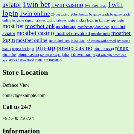
1win bet
1win
aviator
1win casino
1win download
login
1win online
20bet bonus
20 bet casino
bc game crash
bc game crash
bc game sign in
crickex login in
online
crickex casino
crickex login
fairplay app login
most bet
mostbet apk
mostbet
mostbet app
mostbet app download
mostbet casino
mostbet
aviator
mostbet download
mostbet india
login
mostbet online
mostbet registration
n8 casino withdrawal
nv casino
pin-up
pin-up casino
pinup
pin-up вход
pepeta bet login
bonus
rajabaji download
pinup casino
pin up bet
pin up india
royal win app download
пин ап казино
sky247 download
apk
Store Location
Defence View
contact@example.com
Call us 24/7
+92 300 2567241
Information