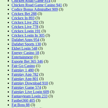
Chicken Road Game 814
(3)
Chicken Road Game Casino 941
(3)
Codice Bonus Admiralbet 909
(3)
Crickex Bet 288
(3)
Crickex In 893
(3)
Crickex Live 292
(3)
Crickex Live 778
(3)
Crickex Login 191
(3)
Crickex Login In 305
(3)
Dafabet Apps 954
(3)
Dafabet Sports 130
(3)
Ekbet Login 548
(3)
Energy Casino 18
(3)
Entertainment
(1)
Esporte Bet 365 346
(3)
Fair Go Casino
(1)
Fairplay 1 480
(3)
Fairplay App 782
(3)
Fairplay App 801
(3)
Fairplay Download 910
(3)
Fairplay Game 574
(3)
Fairplay Live Login 609
(3)
Fantasyteam Login 233
(3)
Fastbet360 405
(3)
Fat Boss 88
(3)