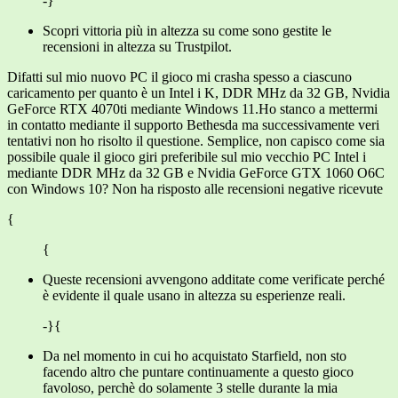
-}
Scopri vittoria più in altezza su come sono gestite le
recensioni in altezza su Trustpilot.
Difatti sul mio nuovo PC il gioco mi crasha spesso a ciascuno
caricamento per quanto è un Intel i K, DDR MHz da 32 GB, Nvidia
GeForce RTX 4070ti mediante Windows 11.Ho stanco a mettermi
in contatto mediante il supporto Bethesda ma successivamente veri
tentativi non ho risolto il questione. Semplice, non capisco come sia
possibile quale il gioco giri preferibile sul mio vecchio PC Intel i
mediante DDR MHz da 32 GB e Nvidia GeForce GTX 1060 O6C
con Windows 10? Non ha risposto alle recensioni negative ricevute
{
{
Queste recensioni avvengono additate come verificate perché
è evidente il quale usano in altezza su esperienze reali.
-}{
Da nel momento in cui ho acquistato Starfield, non sto
facendo altro che puntare continuamente a questo gioco
favoloso, perchè do solamente 3 stelle durante la mia