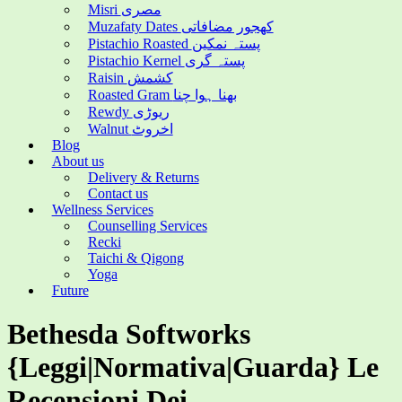
Misri مصری
Muzafaty Dates کھجور مضافاتی
Pistachio Roasted پستہ نمکین
Pistachio Kernel پستہ گری
Raisin کشمش
Roasted Gram بھنا ہوا چنا
Rewdy ریوڑی
Walnut اخروٹ
Blog
About us
Delivery & Returns
Contact us
Wellness Services
Counselling Services
Recki
Taichi & Qigong
Yoga
Future
Bethesda Softworks
{Leggi|Normativa|Guarda} Le
Recensioni Dei