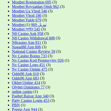
Mostbet Registration 695
(3)
Mostbet Royxatdan Otish 962
(3)
Mostbet Ua Vhod 546
(3)
Mostbet Vhod 186
(3)
Mostbet Yukle 679
(3)
(1)
Mostbet تنزيل 969
Mostbet লগইন 545
(3)
N8 Casino Apk 958
(3)
N8 Casino Withdrawal 608
(3)
N8casino App 811
(3)
Nagad88 App 806
(3)
National Casino Review 59
(3)
Nv Casino Bonus 733
(3)
Nv Casino Kod Promocyjny 926
(1)
Nv Casino Logo 451
(3)
Nv Casino Opinie 475
(3)
Odds96 Apk 610
(3)
Odds96 App 683
(3)
Okbet Online 414
(3)
Olybet Opiniones 77
(3)
online casino
(1)
Pagbet Baixar App 340
(3)
Party Casino Login 453
(3)
PBN
(1)
Pepeta App 944
(3)