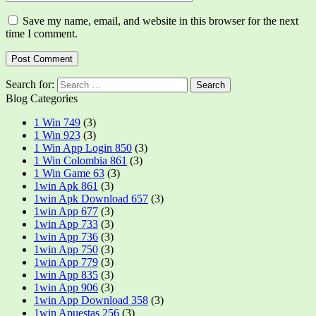
Save my name, email, and website in this browser for the next
time I comment.
Search for:
Blog Categories
1 Win 749
(3)
1 Win 923
(3)
1 Win App Login 850
(3)
1 Win Colombia 861
(3)
1 Win Game 63
(3)
1win Apk 861
(3)
1win Apk Download 657
(3)
1win App 677
(3)
1win App 733
(3)
1win App 736
(3)
1win App 750
(3)
1win App 779
(3)
1win App 835
(3)
1win App 906
(3)
1win App Download 358
(3)
1win Apuestas 256
(3)