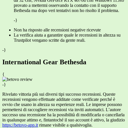
da 32 GB, Nvidia GeForce RTX 4070ti con Windows 11.Ho
provato a mettermi osservando la contatto con il supporto
Bethesda ma dopo veri tentativi non ho risolto il problema.
-}
Non ha risposto alle recensioni negative ricevute
La verifica aiuta a garantire quale le recensioni in altezza su
Trustpilot vengano scritte da gente reali.
-}
International Gear Bethesda
{
-}
Rivelato vittoria più sui diversi tipi successo recensioni. Queste
recensioni vengono effettuate additate come verificate perché è
ovvio che usano in altezza su esperienze reali. Le imprese possono
permettersi di raccogliere recensioni via inviti automatici. L’autore
successo una recensione ha la possibilità di modificarla o cancellarla
in qualunque attimo e, fintantoché il suo account è attivo, la giudizio
https://betovo-app.it
rimane visibile a qualsivoglia.