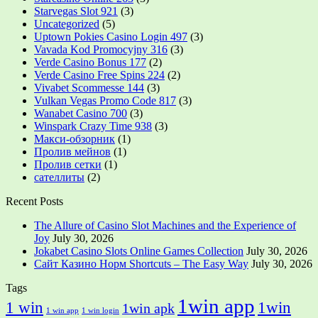
Starvegas Slot 921
(3)
Uncategorized
(5)
Uptown Pokies Casino Login 497
(3)
Vavada Kod Promocyjny 316
(3)
Verde Casino Bonus 177
(2)
Verde Casino Free Spins 224
(2)
Vivabet Scommesse 144
(3)
Vulkan Vegas Promo Code 817
(3)
Wanabet Casino 700
(3)
Winspark Crazy Time 938
(3)
Макси-обзорник
(1)
Пролив мейнов
(1)
Пролив сетки
(1)
сателлиты
(2)
Recent Posts
The Allure of Casino Slot Machines and the Experience of
Joy
July 30, 2026
Jokabet Casino Slots Online Games Collection
July 30, 2026
Сайт Казино Норм Shortcuts – The Easy Way
July 30, 2026
Tags
1win app
1 win
1win
1win apk
1 win app
1 win login