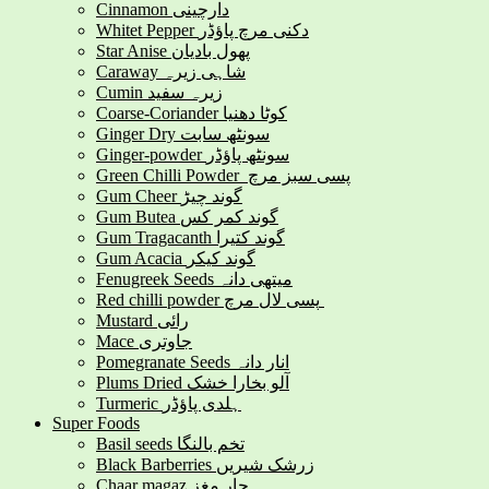
Cinnamon دارچینی
Whitet Pepper دکنی مرچ پاؤڈر
Star Anise پھول بادیان
Caraway شاہی زیرہ
Cumin زیرہ سفید
Coarse-Coriander کوٹا دھنیا
Ginger Dry سونٹھ سابت
Ginger-powder سونٹھ پاؤڈر
Green Chilli Powder پسی سبز مرچ
Gum Cheer گوند چیڑ
Gum Butea گوند کمر کس
Gum Tragacanth گوند کتیرا
Gum Acacia گوند کیکر
Fenugreek Seeds میتھی دانہ
Red chilli powder پسی لال مرچ
Mustard رائی
Mace جاوتری
Pomegranate Seeds انار دانہ
Plums Dried آلو بخارا خشک
Turmeric ہلدی پاؤڈر
Super Foods
Basil seeds تخم بالنگا
Black Barberries زرشک شیریں
Chaar magaz چار مغز