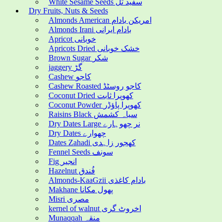
White Sesame Seeds سفید تل
Dry Fruits, Nuts & Seeds
Almonds American امریکن بادام
Almonds Irani بادام ایرانی
Apricot خوبانی
Apricots Dried خشک خوبانی
Brown Sugar شکر
jaggery گڑ
Cashew کاجو
Cashew Roasted کاجو روسٹڈ
Coconut Dried کھوپرا ثابت
Coconut Powder کھوپرا پاؤڈر
Raisins Black سیاہ کشمش
Dry Dates Large نر چھوہارے
Dry Dates چھوارے
Dates Zahadi کھجور زاہدی
Fennel Seeds سونف
Fig انجیر
Hazelnut فُندق
Almonds-KaaGzii بادام کاغذی
Makhane پھول مکانا
Misri مصری
kernel of walnut اخروٹ گری
Munaqqah منقہ