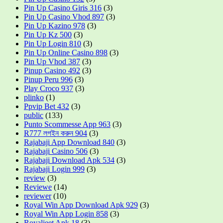
Pin Up Casino Giris 316
(3)
Pin Up Casino Vhod 897
(3)
Pin Up Kazino 978
(3)
Pin Up Kz 500
(3)
Pin Up Login 810
(3)
Pin Up Online Casino 898
(3)
Pin Up Vhod 387
(3)
Pinup Casino 492
(3)
Pinup Peru 996
(3)
Play Croco 937
(3)
plinko
(1)
Ppvip Bet 432
(3)
public
(133)
Punto Scommesse App 963
(3)
R777 লগইন করুন 904
(3)
Rajabaji App Download 840
(3)
Rajabaji Casino 506
(3)
Rajabaji Download Apk 534
(3)
Rajabaji Login 999
(3)
review
(3)
Reviewe
(14)
reviewer
(10)
Royal Win App Download Apk 929
(3)
Royal Win App Login 858
(3)
Royaljeet Apk 18
(3)