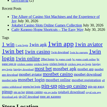
сателлиты
(2)
Recent Posts
The Allure of Casino Slot Machines and the Experience of
Joy
July 30, 2026
Jokabet Casino Slots Online Games Collection
July 30, 2026
Сайт Казино Норм Shortcuts – The Easy Way
July 30, 2026
Tags
1win app
1 win
1win aviator
1win apk
1 win login
1win bet
1win
1win casino
1win download
1win kz скачать
login
1win online
20bet bonus
bc
bc game crash
bc game crash online
game sign in
crickex login in
crickex casino
crickex login
crickex sign up login
fairplay
most bet
mostbet apk
mostbet app
mostbet
app login
fairplay download
mostbet casino
mostbet aviator
mostbet download
app download
mostbet login
mostbet online
mostbet registration
mostbet india
n8
pin-up
pin-up casino
pin-up вход
pepeta bet login
casino withdrawal
pinup
rajabaji download
pinup casino
pin up bet
pin up india
royal win app
пин ап казино
sky247 download
download apk
Store Location