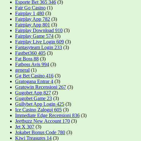
Esporte Bet 365 346
(3)
Fair Go Casino
(1)
Fairplay 1 480
(3)
Fairplay App 782
(3)
Fairplay App 801
(3)
Fairplay Download 910
(3)
Fairplay Game 574
(3)
Fairplay Live Login 609
(3)
Fantasyteam Login 233
(3)
Fastbet360 405
(3)
Fat Boss 88
(3)
Fatboss Avis 994
(3)
general
(1)
Gg Bet Casino 416
(3)
Gratogana Entrar 4
(3)
Gratowin Recensioni 267
(3)
Gugobet App 827
(2)
Gugobet Game 23
(3)
Gullybet App Login 425
(3)
Ice Casino Zaloguj 605
(3)
Immediate Edge Recensioni 836
(3)
Jeetbuzz New Account 170
(3)
Jet X 307
(3)
Jokabet Bonus Code 780
(3)
Kiwi Treasures 14
(3)