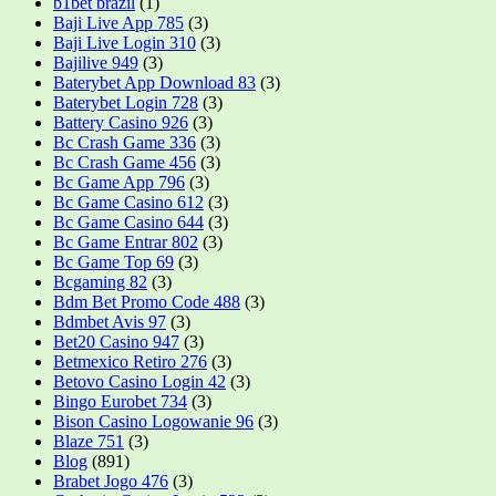
b1bet brazil
(1)
Baji Live App 785
(3)
Baji Live Login 310
(3)
Bajilive 949
(3)
Baterybet App Download 83
(3)
Baterybet Login 728
(3)
Battery Casino 926
(3)
Bc Crash Game 336
(3)
Bc Crash Game 456
(3)
Bc Game App 796
(3)
Bc Game Casino 612
(3)
Bc Game Casino 644
(3)
Bc Game Entrar 802
(3)
Bc Game Top 69
(3)
Bcgaming 82
(3)
Bdm Bet Promo Code 488
(3)
Bdmbet Avis 97
(3)
Bet20 Casino 947
(3)
Betmexico Retiro 276
(3)
Betovo Casino Login 42
(3)
Bingo Eurobet 734
(3)
Bison Casino Logowanie 96
(3)
Blaze 751
(3)
Blog
(891)
Brabet Jogo 476
(3)