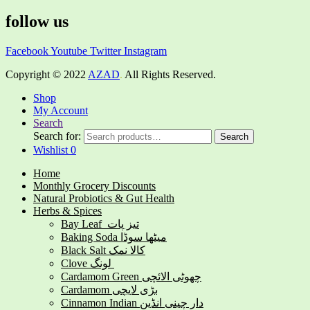
follow us
Facebook
Youtube
Twitter
Instagram
Copyright © 2022
AZAD
.
All Rights Reserved.
Shop
My Account
Search
Search for:
Search
Wishlist
0
Home
Monthly Grocery Discounts
Natural Probiotics & Gut Health
Herbs & Spices
Bay Leaf تیز پات
Baking Soda میٹھا سوڈا
Black Salt کالا نمک
Clove لونگ
Cardamom Green چھوٹی الائچی
Cardamom بڑی لایچی
Cinnamon Indian دار چینی انڈین