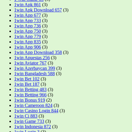
1win Apk 861
(3)
1win Apk Download 657
(3)
1win App 677
(3)
1win App 733
(3)
1win App 736
(3)
1win App 750
(3)
1win App 779
(3)
1win App 835
(3)
1win App 906
(3)
1win App Download 358
(3)
1win Apuestas 256
(3)
1win Aviator 767
(3)
1win Azerbaycan 399
(3)
1win Bangladesh 588
(3)
1win Bet 102
(3)
1win Bet 187
(3)
1win Betting 483
(3)
1win Betting 966
(3)
1win Bonus 919
(2)
1win Cameroon 824
(3)
1win Casino Login 844
(3)
1win Ci 883
(3)
1win Game 733
(3)
1win Indonesia 872
(3)
1win Login 3
(3)