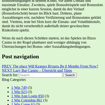
Bonusbedingungen in deinem Konto, vor allem Umsatz und
maximale Einsätze. Zweitens, spiele Bonusfreispiele und Bonusslots
möglichst in einer kurzen Session, damit du den Verlauf
(Bonusfortschritt) besser im Blick hast. Drittens, plane
Auszahlungen erst, nachdem Verifizierung und Bonusstatus geklärt
sind. Viertens, teste bei Slots kurz die Einsatz- und Volatilitätsstufe,
damit du nicht versehentlich außerhalb deiner gewünschten
Risikoform spielst.
Wenn du nach diesen Schritten startest, ist das Spielen im Bizzo
Casino in der Regel planbarer und weniger abhängig von
Überraschungen bei Bonus- oder Auszahlungsbedingungen.
Post navigation
PREV
The place Will Казино Играть Be 6 Months From Now?
NEXT
Lazy Bar Casino – Übersicht und Tipps
Search for:
Blog Categories
1 Win 749
(3)
1 Win 923
(3)
1 Win App Login 850
(3)
1 Win Colombia 861
(3)
1 Win Game 63
(3)