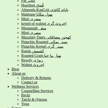
Fig انجیر
Hazelnut فُندق
Almonds-KaaGzii بادام کاغذی
Makhane پھول مکانا
Misri مصری
kernel of walnut اخروٹ گری
Munaqqah منقہ
Misri مصری
Muzafaty Dates کھجور مضافاتی
Pistachio Roasted پستہ نمکین
Pistachio Kernel پستہ گری
Raisin کشمش
Roasted Gram بھنا ہوا چنا
Rewdy ریوڑی
Walnut اخروٹ
Blog
About us
Delivery & Returns
Contact us
Wellness Services
Counselling Services
Recki
Taichi & Qigong
Yoga