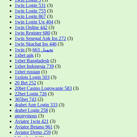
1win Login 531
(3)
1win Login 755
(3)
1win Login 867
(3)
1win Login Ug 404
(3)
1win Online 442
(3)
1win Register 680
(3)
1win Senegal Apk Ios 272
(3)
1win Skachat Ios 446
(3)
(3)
1win تحميل 663
1xbet apk
(1)
1xbet Bangladesh
(2)
1xbet Indonesia 739
(3)
1xbet russian
(1)
1xslots Login 503
(3)
20 Bet 252
(3)
20bet Casino Logowanie 583
(3)
22bet Login 726
(3)
365bet 743
(2)
4rabet App Login 333
(3)
4rabet Login 258
(3)
anonymous
(3)
Aviator 1win 421
(3)
Aviator Betano 961
(3)
Aviator Demo 259
(3)