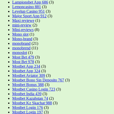
Lampionsbet App 686
(3)
Lemoncasino 881
(3)
Levelup Casino 951
(3)
Major Sport App 912
(3)
Maxi reviewe
(1)
mini-review
(2)
Mini-reviews
(8)
Mono slot
(1)
Mono-brand
(3)
monobrand
(21)
monobrend
(11)
monoslot
(1)
Most Bet 479
(3)
Most Bet 978
(3)
Mostbet App 234
(3)
Mostbet App 324
(3)
Mostbet Aviator 309
(3)
Mostbet Bono Sin Deposito 767
(3)
Mostbet Bonus 388
(3)
Mostbet Casino Login 723
(3)
Mostbet India 439
(3)
Mostbet Kazahstan 74
(2)
Mostbet Kz Skachat 988
(3)
Mostbet Login 176
(3)
Mostbet Login 197
(3)