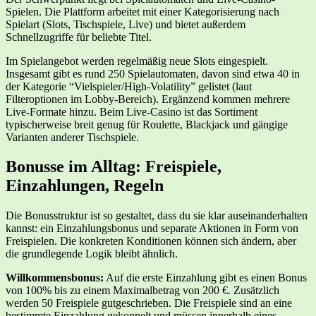
Spielen. Die Plattform arbeitet mit einer Kategorisierung nach
Spielart (Slots, Tischspiele, Live) und bietet außerdem
Schnellzugriffe für beliebte Titel.
Im Spielangebot werden regelmäßig neue Slots eingespielt.
Insgesamt gibt es rund 250 Spielautomaten, davon sind etwa 40 in
der Kategorie “Vielspieler/High-Volatility” gelistet (laut
Filteroptionen im Lobby-Bereich). Ergänzend kommen mehrere
Live-Formate hinzu. Beim Live-Casino ist das Sortiment
typischerweise breit genug für Roulette, Blackjack und gängige
Varianten anderer Tischspiele.
Bonusse im Alltag: Freispiele,
Einzahlungen, Regeln
Die Bonusstruktur ist so gestaltet, dass du sie klar auseinanderhalten
kannst: ein Einzahlungsbonus und separate Aktionen in Form von
Freispielen. Die konkreten Konditionen können sich ändern, aber
die grundlegende Logik bleibt ähnlich.
Willkommensbonus:
Auf die erste Einzahlung gibt es einen Bonus
von 100% bis zu einem Maximalbetrag von 200 €. Zusätzlich
werden 50 Freispiele gutgeschrieben. Die Freispiele sind an eine
bestimmte Einzahlung gekoppelt und müssen innerhalb eines