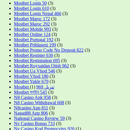
Mostbet Login 50
(3)
Mostbet Login 610
(3)
Mostbet Login Nepal 466
(3)
Mostbet Maroc 172
(3)
Mostbet Maroc 292
(3)
Mostbet Mobile 993
(3)
Mostbet Online 124
(3)
Mostbet Portugal 192
(3)
Mostbet Prihlaseni 199
(3)
Mostbet Promo Code No Deposit 822
(3)
Mostbet Register 630
(3)
Mostbet Registration 695
(3)
Mostbet Royxatdan Otish 962
(3)
Mostbet Ua Vhod 546
(3)
Mostbet Vhod 186
(3)
Mostbet Yukle 679
(3)
(1)
Mostbet تنزيل 969
Mostbet লগইন 545
(3)
N8 Casino Apk 958
(3)
N8 Casino Withdrawal 608
(3)
N8casino App 811
(3)
Nagad88 App 806
(3)
National Casino Review 59
(3)
Nv Casino Bonus 733
(3)
Nv Casino Kod Promocyjny 926
(1)