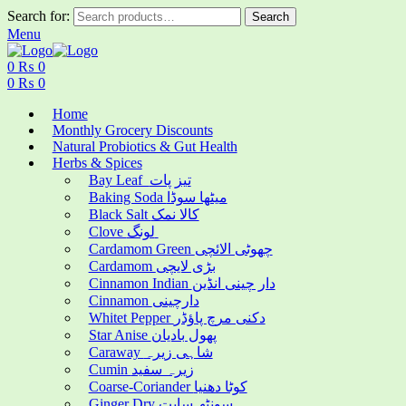
Search for:
Search
Menu
0
₨
0
0
₨
0
Home
Monthly Grocery Discounts
Natural Probiotics & Gut Health
Herbs & Spices
Bay Leaf تیز پات
Baking Soda میٹھا سوڈا
Black Salt کالا نمک
Clove لونگ
Cardamom Green چھوٹی الائچی
Cardamom بڑی لایچی
Cinnamon Indian دار چینی انڈین
Cinnamon دارچینی
Whitet Pepper دکنی مرچ پاؤڈر
Star Anise پھول بادیان
Caraway شاہی زیرہ
Cumin زیرہ سفید
Coarse-Coriander کوٹا دھنیا
Ginger Dry سونٹھ سابت