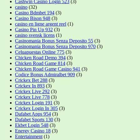
Cashwin Casino Login 523
(3)
casino
(32)
Casino Bdmbet 194
(3)
Casino Bison 948
(3)
casino en ligne argent reel
(1)
Casino Pin Up 932
(3)
casino svensk licens
(1)
Casinomania Bonus Senza Deposito 55
(3)
Casinomania Bonus Senza Deposito 970
(3)
Celuapuestas Online 775
(3)
Chicken Road Demo 394
(3)
Chicken Road Game 814
(3)
Chicken Road Game Casino 941
(3)
Codice Bonus Admiralbet 909
(3)
Crickex Bet 288
(3)
Crickex In 893
(3)
Crickex Live 292
(3)
Crickex Live 778
(3)
Crickex Login 191
(3)
Crickex Login In 305
(3)
Dafabet Apps 954
(3)
Dafabet Sports 130
(3)
Ekbet Login 548
(3)
Energy Casino 18
(3)
Entertainment
(1)