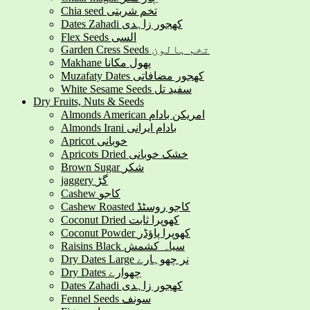
Chia seed تخم شربتی
Dates Zahadi کھجور زاہدی
Flex Seeds السی
Garden Cress Seeds تخم ہالون
Makhane پھول مکانا
Muzafaty Dates کھجور مضافاتی
White Sesame Seeds سفید تل
Dry Fruits, Nuts & Seeds
Almonds American امریکن بادام
Almonds Irani بادام ایرانی
Apricot خوبانی
Apricots Dried خشک خوبانی
Brown Sugar شکر
jaggery گڑ
Cashew کاجو
Cashew Roasted کاجو روسٹڈ
Coconut Dried کھوپرا ثابت
Coconut Powder کھوپرا پاؤڈر
Raisins Black سیاہ کشمش
Dry Dates Large نر چھوہارے
Dry Dates چھوارے
Dates Zahadi کھجور زاہدی
Fennel Seeds سونف