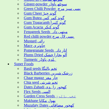
Ginger-powder سونٹھ پاؤڈر
Green Chilli Powder پسی سبز مرچ
Gum Cheer گوند چیڑ
Gum Butea گوند کمر کس
Gum Tragacanth گوند کتیرا
Gum Acacia گوند کیکر
Fenugreek Seeds میتھی دانہ
Red chilli powder پسی لال مرچ
Mustard رائی
Mace جاوتری
Pomegranate Seeds انار دانہ
Plums Dried آلو بخارا خشک
Turmeric ہلدی پاؤڈر
Super Foods
Basil seeds تخم بالنگا
Black Barberries زرشک شیریں
Chaar magaz چار مغز
Chia seed تخم شربتی
Dates Zahadi کھجور زاہدی
Flex Seeds السی
Garden Cress Seeds تخم ہالون
Makhane پھول مکانا
Muzafaty Dates کھجور مضافاتی