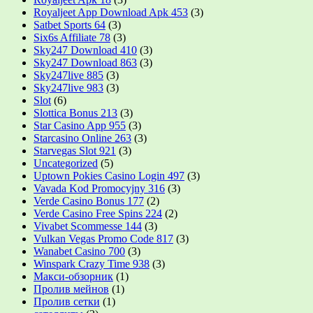
Royaljeet App Download Apk 453
(3)
Satbet Sports 64
(3)
Six6s Affiliate 78
(3)
Sky247 Download 410
(3)
Sky247 Download 863
(3)
Sky247live 885
(3)
Sky247live 983
(3)
Slot
(6)
Slottica Bonus 213
(3)
Star Casino App 955
(3)
Starcasino Online 263
(3)
Starvegas Slot 921
(3)
Uncategorized
(5)
Uptown Pokies Casino Login 497
(3)
Vavada Kod Promocyjny 316
(3)
Verde Casino Bonus 177
(2)
Verde Casino Free Spins 224
(2)
Vivabet Scommesse 144
(3)
Vulkan Vegas Promo Code 817
(3)
Wanabet Casino 700
(3)
Winspark Crazy Time 938
(3)
Макси-обзорник
(1)
Пролив мейнов
(1)
Пролив сетки
(1)