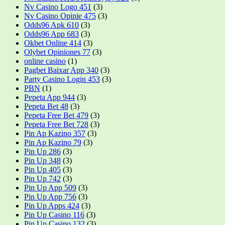
Nv Casino Logo 451
(3)
Nv Casino Opinie 475
(3)
Odds96 Apk 610
(3)
Odds96 App 683
(3)
Okbet Online 414
(3)
Olybet Opiniones 77
(3)
online casino
(1)
Pagbet Baixar App 340
(3)
Party Casino Login 453
(3)
PBN
(1)
Pepeta App 944
(3)
Pepeta Bet 48
(3)
Pepeta Free Bet 479
(3)
Pepeta Free Bet 728
(3)
Pin Ap Kazino 357
(3)
Pin Ap Kazino 79
(3)
Pin Up 286
(3)
Pin Up 348
(3)
Pin Up 405
(3)
Pin Up 742
(3)
Pin Up App 509
(3)
Pin Up App 756
(3)
Pin Up Apps 424
(3)
Pin Up Casino 116
(3)
Pin Up Casino 132
(3)