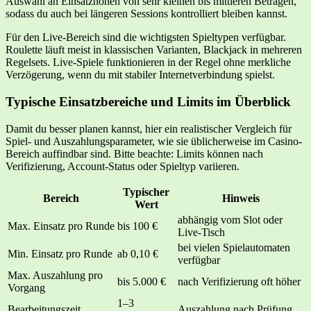
Auswahl an Einsatzhöhen von sehr kleinen bis mittleren Beträgen,
sodass du auch bei längeren Sessions kontrolliert bleiben kannst.
Für den Live-Bereich sind die wichtigsten Spieltypen verfügbar.
Roulette läuft meist in klassischen Varianten, Blackjack in mehreren
Regelsets. Live-Spiele funktionieren in der Regel ohne merkliche
Verzögerung, wenn du mit stabiler Internetverbindung spielst.
Typische Einsatzbereiche und Limits im Überblick
Damit du besser planen kannst, hier ein realistischer Vergleich für
Spiel- und Auszahlungsparameter, wie sie üblicherweise im Casino-
Bereich auffindbar sind. Bitte beachte: Limits können nach
Verifizierung, Account-Status oder Spieltyp variieren.
Typischer
Bereich
Hinweis
Wert
abhängig vom Slot oder
Max. Einsatz pro Runde
bis 100 €
Live-Tisch
bei vielen Spielautomaten
Min. Einsatz pro Runde
ab 0,10 €
verfügbar
Max. Auszahlung pro
bis 5.000 €
nach Verifizierung oft höher
Vorgang
1–3
Bearbeitungszeit
Auszahlung nach Prüfung