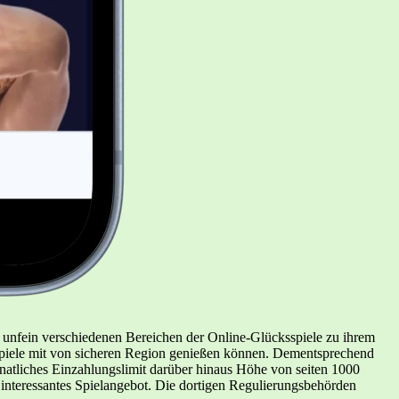
n unfein verschiedenen Bereichen der Online-Glücksspiele zu ihrem
sspiele mit von sicheren Region genießen können. Dementsprechend
onatliches Einzahlungslimit darüber hinaus Höhe von seiten 1000
 interessantes Spielangebot. Die dortigen Regulierungsbehörden