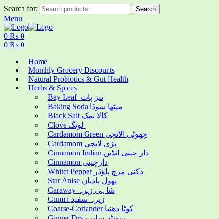
Search for:
Search
Menu
0
₨
0
0
₨
0
Home
Monthly Grocery Discounts
Natural Probiotics & Gut Health
Herbs & Spices
Bay Leaf تیز پات
Baking Soda میٹھا سوڈا
Black Salt کالا نمک
Clove لونگ
Cardamom Green چھوٹی الائچی
Cardamom بڑی لایچی
Cinnamon Indian دار چینی انڈین
Cinnamon دارچینی
Whitet Pepper دکنی مرچ پاؤڈر
Star Anise پھول بادیان
Caraway شاہی زیرہ
Cumin زیرہ سفید
Coarse-Coriander کوٹا دھنیا
Ginger Dry سونٹھ سابت