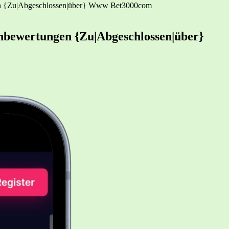
gen {Zu|Abgeschlossen|über} Www Bet3000com
nbewertungen {Zu|Abgeschlossen|über}