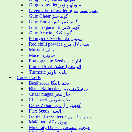
Ginger-powder سونٹھ پاؤڈر
Green Chilli Powder پسی سبز مرچ
Gum Cheer گوند چیڑ
Gum Butea گوند کمر کس
Gum Tragacanth گوند کتیرا
Gum Acacia گوند کیکر
Fenugreek Seeds میتھی دانہ
Red chilli powder پسی لال مرچ
Mustard رائی
Mace جاوتری
Pomegranate Seeds انار دانہ
Plums Dried آلو بخارا خشک
Turmeric ہلدی پاؤڈر
Super Foods
Basil seeds تخم بالنگا
Black Barberries زرشک شیریں
Chaar magaz چار مغز
Chia seed تخم شربتی
Dates Zahadi کھجور زاہدی
Flex Seeds السی
Garden Cress Seeds تخم ہالون
Makhane پھول مکانا
Muzafaty Dates کھجور مضافاتی