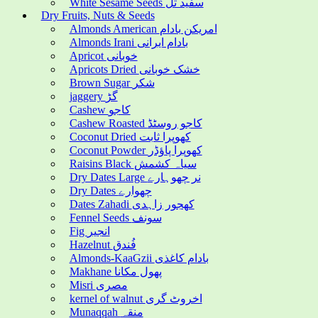
White Sesame Seeds سفید تل
Dry Fruits, Nuts & Seeds
Almonds American امریکن بادام
Almonds Irani بادام ایرانی
Apricot خوبانی
Apricots Dried خشک خوبانی
Brown Sugar شکر
jaggery گڑ
Cashew کاجو
Cashew Roasted کاجو روسٹڈ
Coconut Dried کھوپرا ثابت
Coconut Powder کھوپرا پاؤڈر
Raisins Black سیاہ کشمش
Dry Dates Large نر چھوہارے
Dry Dates چھوارے
Dates Zahadi کھجور زاہدی
Fennel Seeds سونف
Fig انجیر
Hazelnut فُندق
Almonds-KaaGzii بادام کاغذی
Makhane پھول مکانا
Misri مصری
kernel of walnut اخروٹ گری
Munaqqah منقہ