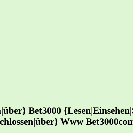
über} Bet3000 {Lesen|Einsehen|
chlossen|über} Www Bet3000co