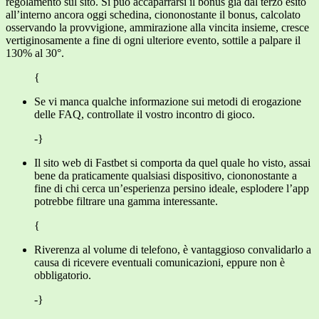
regolamento sul sito. Si può accaparrarsi il bonus già dal terzo esito
all’interno ancora oggi schedina, ciononostante il bonus, calcolato
osservando la provvigione, ammirazione alla vincita insieme, cresce
vertiginosamente a fine di ogni ulteriore evento, sottile a palpare il
130% al 30°.
{
Se vi manca qualche informazione sui metodi di erogazione
delle FAQ, controllate il vostro incontro di gioco.
-}
Il sito web di Fastbet si comporta da quel quale ho visto, assai
bene da praticamente qualsiasi dispositivo, ciononostante a
fine di chi cerca un’esperienza persino ideale, esplodere l’app
potrebbe filtrare una gamma interessante.
{
Riverenza al volume di telefono, è vantaggioso convalidarlo a
causa di ricevere eventuali comunicazioni, eppure non è
obbligatorio.
-}