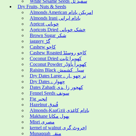
White Sesame Seeds سفید تل
Dry Fruits, Nuts & Seeds
Almonds American امریکن بادام
Almonds Irani بادام ایرانی
Apricot خوبانی
Apricots Dried خشک خوبانی
Brown Sugar شکر
jaggery گڑ
Cashew کاجو
Cashew Roasted کاجو روسٹڈ
Coconut Dried کھوپرا ثابت
Coconut Powder کھوپرا پاؤڈر
Raisins Black سیاہ کشمش
Dry Dates Large نر چھوہارے
Dry Dates چھوارے
Dates Zahadi کھجور زاہدی
Fennel Seeds سونف
Fig انجیر
Hazelnut فُندق
Almonds-KaaGzii بادام کاغذی
Makhane پھول مکانا
Misri مصری
kernel of walnut اخروٹ گری
Munaqqah منقہ