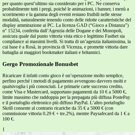
per quanto quest’ultimo sia considerato per i PC. Ne conserva
probabilmente tutti i pregi, poiché le animazioni, i banner, i menù a
scorrimento e la gamma degli eventi restano fruibili nelle stesse
modalità, naturalmente tenendo conto delle ridotte caratteristiche del
display ammirazione ai PC. La licenza GAD (“Gioco a Distanza”)
n° 15234, conferita dall’Agenzia delle Dogane e dei Monopoli,
assicura quale dal punto vittoria vista etico e legittimo Fastbet sia
compliance ai massimi livelli. Si tratta di un’agenzia italianissima, la
cui base è a Rosà, in provincia di Vicenza, e promette vittoria dare
battaglia ai maggiori bookmaker italiani e britannici.
Gergo Promozionale Bonusbet
Ricaricare il infatti conto gioco è un’operazione molto semplice,
perfino perché i metodi di pagamento avvengono davvero molti e
qualsivoglia i più conosciuti. Le primarie carte successo credito,
come Visa e Mastercard, supportano pagamenti da 10 € a 5000 €,
limite massimo che raddoppia per la prepagata più diffusa PostePay
e il portafoglio elettronico più diffuso PayPal. L’altro portafoglio
Skrill consente al contrario ricariche da 35 € a 5000 € (con
commissione vittoria 0.29 € + tre.2%), mentre Paysafecard da 1 € a
100 €.
{