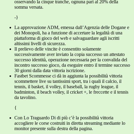
osservando la cinque tranche, ognuna pari al 20% della
somma versata.
-}
La approvazione ADM, emessa dall’Agenzia delle Dogane e
dei Monopoli, ha a funzione di accertare la legalità di una
piattaforma di gioco del web e salvaguardare agli iscritti
altissimi livelli di sicurezza.
Il prelievo delle vincite è consentito solamente
successivamente aver inviato la copia successo un attestato
successo identità, operazione necessaria per la convalida del
incontro successo gioco, da eseguire entro il termine successo
30 giorni dalla data vittoria iscrizione.
Fastbet Scommesse ci dà in aggiunta la possibilità vittoria
scommettere live su tantissimi sport, tra i quali il calcio, il
tennis, il basket, il volley, il baseball, la rugby league, il
badminton, il beach volley, il cricket +, le freccette e il tennis
da tavolino.
{
Con Lo Traguardo Di di più c’è la possibilità vittoria
accogliere le corse costruiti in diretta streaming mediante lo
monitor presente sulla destra della pagina.