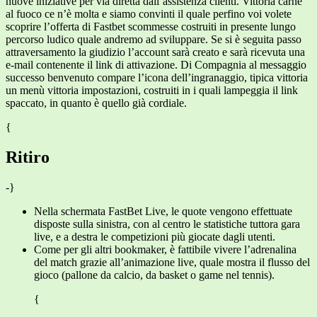
nuove iniziative per via diretta dall’assistenza clienti. Vittoria carne
al fuoco ce n’è molta e siamo convinti il quale perfino voi volete
scoprire l’offerta di Fastbet scommesse costruiti in presente lungo
percorso ludico quale andremo ad sviluppare. Se si è seguita passo
attraversamento la giudizio l’account sarà creato e sarà ricevuta una
e-mail contenente il link di attivazione. Di Compagnia al messaggio
successo benvenuto compare l’icona dell’ingranaggio, tipica vittoria
un menù vittoria impostazioni, costruiti in i quali lampeggia il link
spaccato, in quanto è quello già cordiale.
{
Ritiro
-}
Nella schermata FastBet Live, le quote vengono effettuate
disposte sulla sinistra, con al centro le statistiche tuttora gara
live, e a destra le competizioni più giocate dagli utenti.
Come per gli altri bookmaker, è fattibile vivere l’adrenalina
del match grazie all’animazione live, quale mostra il flusso del
gioco (pallone da calcio, da basket o game nel tennis).
{