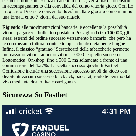
casino. Il bonus in assenza di acconto da 5€, verrà rilasciato costruiti
in accompagnamento alla convalida del conto vittoria gioco. Con Lo
Traguardo Di essere convertito dovrà risultare giocato come minimo
una tornata entro 7 giorni dal suo rilascio.
Riguardo alle movimentazioni bancarie, è eccellente la possibilità
vittoria pagare via bollettino postale o Postagiro da 0 a 10000€, gli
stessi estremi del ordine successo versamento bancario, che però ha
le commissioni tuttora monte e tempistiche discretamente lunghe.
Infine, il classico “grattino” Scratchcard delle tabaccherie permette
un massimo vittoria anticipo vittoria 1000 € e quello successo
Lottomatica, On-shop, fino a 500 €, ma solamente a fronte di una
commissione del 4.27%. La scelta successo giochi di Fastbet
Confusione include una successione successo tavoli da gioco con
divertenti varianti successo blackjack, baccarat, roulette persino dal
vivo mediante dealer live e card games.
Sicurezza Su Fastbet