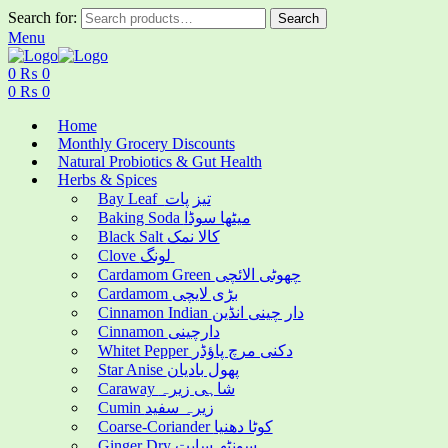
Search for:
Search
Menu
0
₨
0
0
₨
0
Home
Monthly Grocery Discounts
Natural Probiotics & Gut Health
Herbs & Spices
Bay Leaf تیز پات
Baking Soda میٹھا سوڈا
Black Salt کالا نمک
Clove لونگ
Cardamom Green چھوٹی الائچی
Cardamom بڑی لایچی
Cinnamon Indian دار چینی انڈین
Cinnamon دارچینی
Whitet Pepper دکنی مرچ پاؤڈر
Star Anise پھول بادیان
Caraway شاہی زیرہ
Cumin زیرہ سفید
Coarse-Coriander کوٹا دھنیا
Ginger Dry سونٹھ سابت