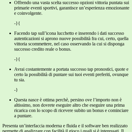
Offrendo una vasta scelta successo opzioni vittoria puntata sui
primarie eventi sportivi, garantisce un’esperienza emozionante
e coinvolgente.
-}{
Facendo tap sull’icona lucchetto e inserendo i dati successo
autenticazioni si aprono nuove possibilità fra cui, certo, quella
vittoria scommettere, nel caso osservando la cui si disponga
successo credito reale o bonus.
-}{
Avrai costantemente a portata successo tap pronostici, quote e
certo la possibilità di puntare sui tuoi eventi preferiti, ovunque
tu sia.
-}
Questa nasce è ottima perchè, persino ove l’importo non è
altissimo, non dovrete eseguire altro che eseguire una prima
ricarica con lo scopo di ricevere subito un bonus e cominciare
a puntare.
Presenta un’interfaccia moderna e fluida e il software ben realizzato
permette di analizzare con facilità il gioco i quali si è interessati. Il