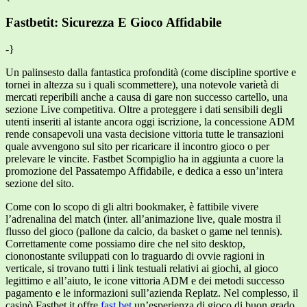
Fastbetit: Sicurezza E Gioco Affidabile
-}
Un palinsesto dalla fantastica profondità (come discipline sportive e
tornei in altezza su i quali scommettere), una notevole varietà di
mercati reperibili anche a causa di gare non successo cartello, una
sezione Live competitiva. Oltre a proteggere i dati sensibili degli
utenti inseriti al istante ancora oggi iscrizione, la concessione ADM
rende consapevoli una vasta decisione vittoria tutte le transazioni
quale avvengono sul sito per ricaricare il incontro gioco o per
prelevare le vincite. Fastbet Scompiglio ha in aggiunta a cuore la
promozione del Passatempo Affidabile, e dedica a esso un’intera
sezione del sito.
Come con lo scopo di gli altri bookmaker, è fattibile vivere
l’adrenalina del match (inter. all’animazione live, quale mostra il
flusso del gioco (pallone da calcio, da basket o game nel tennis).
Correttamente come possiamo dire che nel sito desktop,
ciononostante sviluppati con lo traguardo di ovvie ragioni in
verticale, si trovano tutti i link testuali relativi ai giochi, al gioco
legittimo e all’aiuto, le icone vittoria ADM e dei metodi successo
pagamento e le informazioni sull’azienda Replatz. Nel complesso, il
casinò Fastbet.it offre
fast bet
un’esperienza di gioco di buon grado,