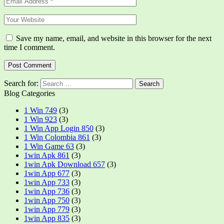
Save my name, email, and website in this browser for the next
time I comment.
Search for:
Blog Categories
1 Win 749
(3)
1 Win 923
(3)
1 Win App Login 850
(3)
1 Win Colombia 861
(3)
1 Win Game 63
(3)
1win Apk 861
(3)
1win Apk Download 657
(3)
1win App 677
(3)
1win App 733
(3)
1win App 736
(3)
1win App 750
(3)
1win App 779
(3)
1win App 835
(3)