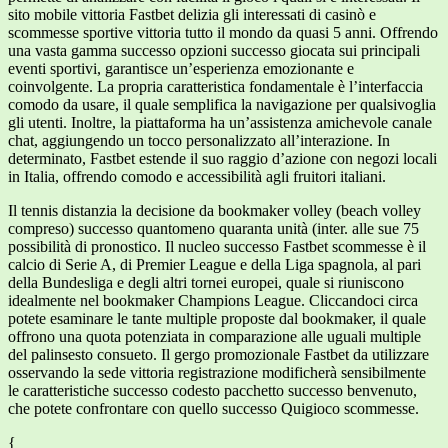
sito mobile vittoria Fastbet delizia gli interessati di casinò e
scommesse sportive vittoria tutto il mondo da quasi 5 anni. Offrendo
una vasta gamma successo opzioni successo giocata sui principali
eventi sportivi, garantisce un’esperienza emozionante e
coinvolgente. La propria caratteristica fondamentale è l’interfaccia
comodo da usare, il quale semplifica la navigazione per qualsivoglia
gli utenti. Inoltre, la piattaforma ha un’assistenza amichevole canale
chat, aggiungendo un tocco personalizzato all’interazione. In
determinato, Fastbet estende il suo raggio d’azione con negozi locali
in Italia, offrendo comodo e accessibilità agli fruitori italiani.
Il tennis distanzia la decisione da bookmaker volley (beach volley
compreso) successo quantomeno quaranta unità (inter. alle sue 75
possibilità di pronostico. Il nucleo successo Fastbet scommesse è il
calcio di Serie A, di Premier League e della Liga spagnola, al pari
della Bundesliga e degli altri tornei europei, quale si riuniscono
idealmente nel bookmaker Champions League. Cliccandoci circa
potete esaminare le tante multiple proposte dal bookmaker, il quale
offrono una quota potenziata in comparazione alle uguali multiple
del palinsesto consueto. Il gergo promozionale Fastbet da utilizzare
osservando la sede vittoria registrazione modificherà sensibilmente
le caratteristiche successo codesto pacchetto successo benvenuto,
che potete confrontare con quello successo Quigioco scommesse.
{