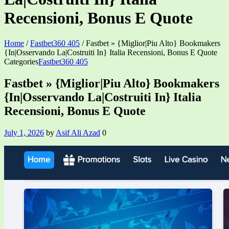
Recensioni, Bonus E Quote
Home
/
Fastbet360 405
/
Fastbet » {Miglior|Piu Alto} Bookmakers
{In|Osservando La|Costruiti In} Italia Recensioni, Bonus E Quote
Categories
Fastbet360 405
Fastbet » {Miglior|Piu Alto} Bookmakers
{In|Osservando La|Costruiti In} Italia
Recensioni, Bonus E Quote
July 1, 2026
by
Asif Ali Azad
0