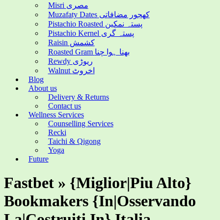
Misri مصری
Muzafaty Dates کھجور مضافاتی
Pistachio Roasted پستہ نمکین
Pistachio Kernel پستہ گری
Raisin کشمش
Roasted Gram بھنا ہوا چنا
Rewdy ریوڑی
Walnut اخروٹ
Blog
About us
Delivery & Returns
Contact us
Wellness Services
Counselling Services
Recki
Taichi & Qigong
Yoga
Future
Fastbet » {Miglior|Piu Alto}
Bookmakers {In|Osservando
La|Costruiti In} Italia