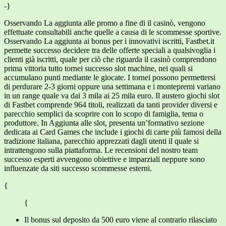
-}
Osservando La aggiunta alle promo a fine di il casinò, vengono
effettuate consultabili anche quelle a causa di le scommesse sportive.
Osservando La aggiunta ai bonus per i innovativi iscritti, Fastbet.it
permette successo decidere tra delle offerte speciali a qualsivoglia i
clienti già iscritti, quale per ciò che riguarda il casinò comprendono
prima vittoria tutto tornei successo slot machine, nei quali si
accumulano punti mediante le giocate. I tornei possono permettersi
di perdurare 2-3 giorni oppure una settimana e i montepremi variano
in un range quale va dai 3 mila ai 25 mila euro. Il austero giochi slot
di Fastbet comprende 964 titoli, realizzati da tanti provider diversi e
parecchio semplici da scoprire con lo scopo di famiglia, tema o
produttore. In Aggiunta alle slot, presenta un’formativo sezione
dedicata ai Card Games che include i giochi di carte più famosi della
tradizione italiana, parecchio apprezzati dagli utenti il quale si
intrattengono sulla piattaforma. Le recensioni del nostro team
successo esperti avvengono obiettive e imparziali neppure sono
influenzate da siti successo scommesse esterni.
{
{
Il bonus sul deposito da 500 euro viene al contrario rilasciato