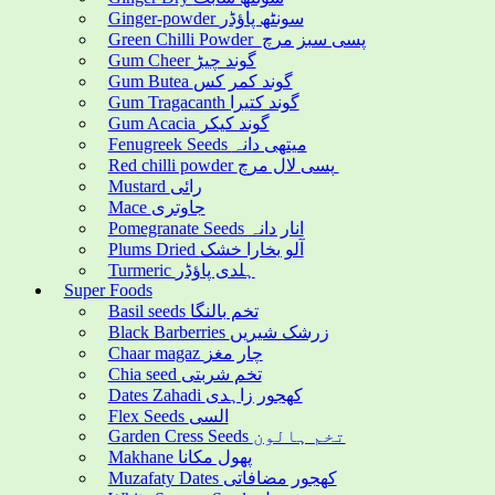
Ginger-powder سونٹھ پاؤڈر
Green Chilli Powder پسی سبز مرچ
Gum Cheer گوند چیڑ
Gum Butea گوند کمر کس
Gum Tragacanth گوند کتیرا
Gum Acacia گوند کیکر
Fenugreek Seeds میتھی دانہ
Red chilli powder پسی لال مرچ
Mustard رائی
Mace جاوتری
Pomegranate Seeds انار دانہ
Plums Dried آلو بخارا خشک
Turmeric ہلدی پاؤڈر
Super Foods
Basil seeds تخم بالنگا
Black Barberries زرشک شیریں
Chaar magaz چار مغز
Chia seed تخم شربتی
Dates Zahadi کھجور زاہدی
Flex Seeds السی
Garden Cress Seeds تخم ہالون
Makhane پھول مکانا
Muzafaty Dates کھجور مضافاتی