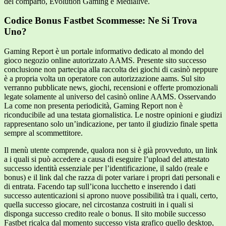
del comparto, Evolution Gaming e Medialive.
Codice Bonus Fastbet Scommesse: Ne Si Trova
Uno?
Gaming Report è un portale informativo dedicato al mondo del
gioco negozio online autorizzato AAMS. Presente sito successo
conclusione non partecipa alla raccolta dei giochi di casinò neppure
è a propria volta un operatore con autorizzazione aams. Sul sito
verranno pubblicate news, giochi, recensioni e offerte promozionali
legate solamente al universo del casinò online AAMS. Osservando
La come non presenta periodicità, Gaming Report non è
riconducibile ad una testata giornalistica. Le nostre opinioni e giudizi
rappresentano solo un’indicazione, per tanto il giudizio finale spetta
sempre al scommettitore.
Il menù utente comprende, qualora non si è già provveduto, un link
a i quali si può accedere a causa di eseguire l’upload del attestato
successo identità essenziale per l’identificazione, il saldo (reale e
bonus) e il link dal che razza di poter variare i propri dati personali e
di entrata. Facendo tap sull’icona lucchetto e inserendo i dati
successo autenticazioni si aprono nuove possibilità tra i quali, certo,
quella successo giocare, nel circostanza costruiti in i quali si
disponga successo credito reale o bonus. Il sito mobile successo
Fastbet ricalca dal momento successo vista grafico quello desktop,