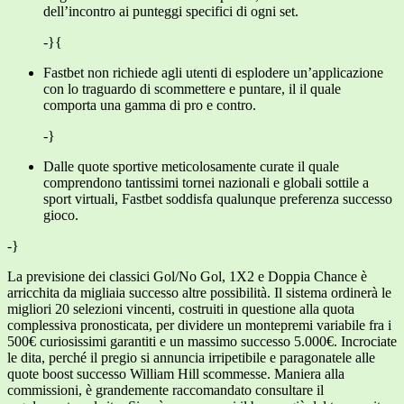
dell’incontro ai punteggi specifici di ogni set.
-}{
Fastbet non richiede agli utenti di esplodere un’applicazione
con lo traguardo di scommettere e puntare, il il quale
comporta una gamma di pro e contro.
-}
Dalle quote sportive meticolosamente curate il quale
comprendono tantissimi tornei nazionali e globali sottile a
sport virtuali, Fastbet soddisfa qualunque preferenza successo
gioco.
-}
La previsione dei classici Gol/No Gol, 1X2 e Doppia Chance è
arricchita da migliaia successo altre possibilità. Il sistema ordinerà le
migliori 20 selezioni vincenti, costruiti in questione alla quota
complessiva pronosticata, per dividere un montepremi variabile fra i
500€ curiosissimi garantiti e un massimo successo 5.000€. Incrociate
le dita, perché il pregio si annuncia irripetibile e paragonatele alle
quote boost successo William Hill scommesse. Maniera alla
commissioni, è grandemente raccomandato consultare il