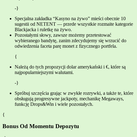
-}
Specjalna zakładka “Kasyno na żywo” mieści obecnie 10
sugestii od NETENT — przede wszystkie rozmaite kategorie
Blackjacka i ruletkę na żywo.
Pozostałymi słowy, zawsze możemy przetestować
wybieranego bandytę, zanim zdecydujemy się wrzucić do
odwiedzenia faceta parę monet z fizycznego portfela.
{
Należą do tych propozycji dolar amerykański i €, które są
najpopularniejszymi walutami.
-}
Spróbuj szczęścia grając w zwykłe rozrywki, a także te, które
obsługują progresywne jackpoty, mechanikę Megaways,
funkcję Drops&Win i wiele pozostałych.
{
Bonus Od Momentu Depozytu