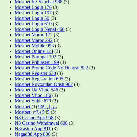
Mostbet Kz Skachat 988
(3)
Mostbet Login 176
(3)
Mostbet Login 197
(3)
Mostbet Login 50
(3)
Mostbet Login 610
(3)
Mostbet Login Nepal 466
(3)
Mostbet Maroc 172
(3)
Mostbet Maroc 292
(3)
Mostbet Mobile 993
(3)
Mostbet Online 124
(3)
Mostbet Portugal 192
(3)
Mostbet Prihlaseni 199
(3)
Mostbet Promo Code No Deposit 822
(3)
Mostbet Register 630
(3)
Mostbet Registration 695
(3)
Mostbet Royxatdan Otish 962
(3)
Mostbet Ua Vhod 546
(3)
Mostbet Vhod 186
(3)
Mostbet Yukle 679
(3)
(1)
Mostbet تنزيل 969
Mostbet লগইন 545
(3)
N8 Casino Apk 958
(3)
N8 Casino Withdrawal 608
(3)
N8casino App 811
(3)
Nagad88 App 806
(3)