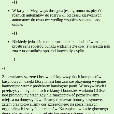
-}{
W kasynie Megaways dostępna jest ogromna rozpiętość
różnych automatów do rozrywki, od czasu klasycznych
automatów do owoców według współczesne automaty
online.
-}{
Niekiedy jednakże monitorowanie kilku dodatków ma po
prostu sens spośród punktu widzenia zysków, zwłaszcza jeśli
znasz uczestników spośród innych dyscyplin.
-}
-}
Zapewniamy szczere i losowe efekty wszystkich komputerów
kasynowych, dzięki którym nasi fani zawsze otrzymują wygrane
harmonijne wraz z produktem katalogów partii. W oczywistych i
przejrzystych regulaminach reklamy i bonusów wariantu GGBet
kod promocyjny przenigdy nie zaakceptować pozostawiamy
miejsca na domysły. Uwielbiamy rozdawać bonusy kasynowe,
zatem przygotowaliśmy coś szczególnego na rzecz naszych
oryginalnych i stałych internautów. Na zapisu i wpłacie głównego
depozytu, na graczy wyczekuje fascynujący bonus powitalny.