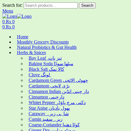
Search for:
Search
Menu
0
₨
0
0
₨
0
Home
Monthly Grocery Discounts
Natural Probiotics & Gut Health
Herbs & Spices
Bay Leaf تیز پات
Baking Soda میٹھا سوڈا
Black Salt کالا نمک
Clove لونگ
Cardamom Green چھوٹی الائچی
Cardamom بڑی لایچی
Cinnamon Indian دار چینی انڈین
Cinnamon دارچینی
Whitet Pepper دکنی مرچ پاؤڈر
Star Anise پھول بادیان
Caraway شاہی زیرہ
Cumin زیرہ سفید
Coarse-Coriander کوٹا دھنیا
Ginger Dry سونٹھ سابت