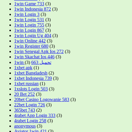
1win Game 733
(3)
1win Indonesia 872
(3)
1win Login 3
(3)
1win Login 531
(3)
1win Login 755
(3)
1win Login 867
(3)
1win Login Ug 404
(3)
1win Online 442
(3)
1win Register 680
(3)
1win Senegal Apk Ios 272
(3)
1win Skachat Ios 446
(3)
(3)
1win تحميل 663
1xbet apk
(1)
1xbet Bangladesh
(2)
1xbet Indonesia 739
(3)
1xbet russian
(1)
1xslots Login 503
(3)
20 Bet 252
(3)
20bet Casino Logowanie 583
(3)
22bet Login 726
(3)
365bet 743
(2)
4rabet App Login 333
(3)
4rabet Login 258
(3)
anonymous
(3)
Aviator 1win 421
(3)