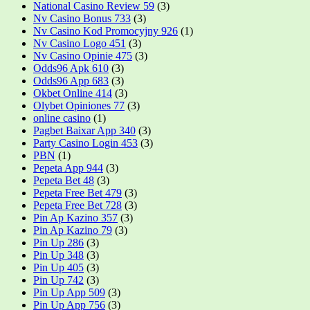
National Casino Review 59
(3)
Nv Casino Bonus 733
(3)
Nv Casino Kod Promocyjny 926
(1)
Nv Casino Logo 451
(3)
Nv Casino Opinie 475
(3)
Odds96 Apk 610
(3)
Odds96 App 683
(3)
Okbet Online 414
(3)
Olybet Opiniones 77
(3)
online casino
(1)
Pagbet Baixar App 340
(3)
Party Casino Login 453
(3)
PBN
(1)
Pepeta App 944
(3)
Pepeta Bet 48
(3)
Pepeta Free Bet 479
(3)
Pepeta Free Bet 728
(3)
Pin Ap Kazino 357
(3)
Pin Ap Kazino 79
(3)
Pin Up 286
(3)
Pin Up 348
(3)
Pin Up 405
(3)
Pin Up 742
(3)
Pin Up App 509
(3)
Pin Up App 756
(3)