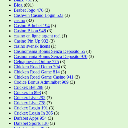
Blog
(891)
Brabet Jogo 476
(3)
Cashwin Casino Login 523
(3)
casino
(32)
Casino Bdmbet 194
(3)
Casino Bison 948
(3)
casino en ligne argent reel
(1)
Casino Pin Up 932
(3)
casino svensk licens
(1)
Casinomania Bonus Senza Deposito 55
(3)
Casinomania Bonus Senza Deposito 970
(3)
Celuapuestas Online 775
(3)
Chicken Road Demo 394
(3)
Chicken Road Game 814
(3)
Chicken Road Game Casino 941
(3)
Codice Bonus Admiralbet 909
(3)
Crickex Bet 288
(3)
Crickex In 893
(3)
Crickex Live 292
(3)
Crickex Live 778
(3)
Crickex Login 191
(3)
Crickex Login In 305
(3)
Dafabet Apps 954
(3)
Dafabet Sports 130
(3)