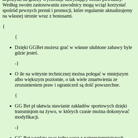
Według swoim zastosowaniu zawodnicy mogą wciąż korzystać
spośród pewnych premii i promocji, które regularnie aktualizujemy
na własnej stronie wraz z bonusami.
{
{
Dzięki GGBet możesz grać w własne ulubione zabawy byle
gdzie jesteś.
-}
O ile na witrynie technicznej można polegać w mniejszym
albo większym poziomie, o tak wiele zmartwienia ze
zrozumieniem praw i ograniczeń są dość powszechne.
{
GG Bet pl ułatwia stawianie zakładów sportowych dzięki
transmisjom na żywo, w których czasie można dokonywać
modyfikacji.
-}
GG Bet wypłata owo jedna wraz z najprzyjemniejszych