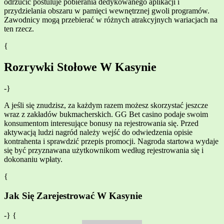
odrzucić postuluje pobierania dedykowanego aplikacji i
przydzielania obszaru w pamięci wewnętrznej gwoli programów.
Zawodnicy mogą przebierać w różnych atrakcyjnych wariacjach na
ten rzecz.
{
Rozrywki Stołowe W Kasynie
-}
A jeśli się znudzisz, za każdym razem możesz skorzystać jeszcze
wraz z zakładów bukmacherskich. GG Bet casino podaje swoim
konsumentom interesujące bonusy na rejestrowania się. Przed
aktywacją ludzi nagród należy wejść do odwiedzenia opisie
kontrahenta i sprawdzić przepis promocji. Nagroda startowa wydaje
się być przyznawana użytkownikom według rejestrowania się i
dokonaniu wpłaty.
{
Jak Się Zarejestrować W Kasynie
-} {