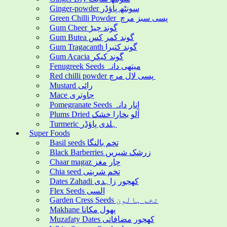
Ginger-powder سونٹھ پاؤڈر
Green Chilli Powder پسی سبز مرچ
Gum Cheer گوند چیڑ
Gum Butea گوند کمر کس
Gum Tragacanth گوند کتیرا
Gum Acacia گوند کیکر
Fenugreek Seeds میتھی دانہ
Red chilli powder پسی لال مرچ
Mustard رائی
Mace جاوتری
Pomegranate Seeds انار دانہ
Plums Dried آلو بخارا خشک
Turmeric ہلدی پاؤڈر
Super Foods
Basil seeds تخم بالنگا
Black Barberries زرشک شیریں
Chaar magaz چار مغز
Chia seed تخم شربتی
Dates Zahadi کھجور زاہدی
Flex Seeds السی
Garden Cress Seeds تخم ہالون
Makhane پھول مکانا
Muzafaty Dates کھجور مضافاتی