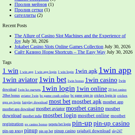
Пролив мейнов
(1)
Пролив сетки
(1)
сателлиты
(2)
Recent Posts
The Allure of Casino Slot Machines and the Experience of
Joy
July 30, 2026
Jokabet Casino Slots Online Games Collection
July 30, 2026
Сайт Казино Норм Shortcuts – The Easy Way
July 30, 2026
Tags
1win app
1 win
1win apk
1 win app
1 win app login
1 win login
1win bet
1win aviator
1win casino
1win
1win bonus
1win login
1win online
download
1win kz скачать
20 bet casino
20bet bonus
bc game sign in
crickex login in
aviator 1win
bc game crash online
crickex
most bet
mostbet apk
mostbet app
sign up login
fairplay download
mostbet casino
mostbet aviator
mostbet
mostbet app download
mostbet login
mostbet online
download
mostbet
mostbet india
pin-up
pin-up casino
registration
pepeta bet login
nv casino bonus
pinup
rajabaji download
pin-up вход
pinup casino
pin up bet
sky247