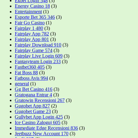
Ekbet Login 548
(3)
Energy Casino 18
(3)
Entertainment
(1)
Esporte Bet 365 346
(3)
Fair Go Casino
(1)
Fairplay 1 480
(3)
Fairplay App 782
(3)
Fairplay App 801
(3)
Fairplay Download 910
(3)
Fairplay Game 574
(3)
Fairplay Live Login 609
(3)
Fantasyteam Login 233
(3)
Fastbet360 405
(3)
Fat Boss 88
(3)
Fatboss Avis 994
(3)
general
(1)
Gg Bet Casino 416
(3)
Gratogana Entrar 4
(3)
Gratowin Recensioni 267
(3)
Gugobet App 827
(2)
Gugobet Game 23
(3)
Gullybet App Login 425
(3)
Ice Casino Zaloguj 605
(3)
Immediate Edge Recensioni 836
(3)
Jeetbuzz New Account 170
(3)