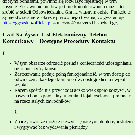
dobrymi bonusami, powinno się rozważyć rejestrację w tym
kasynie. Zestawienie limitów jest nieskomplikowane i można to
zrobić w sekcji Odpowiedzialna Gra na własnym opisie. Funkcje te
są nieodwracalne w okresie pierwotnego trwania, co gwarantuje
https://ggcasino-official.pl
skuteczność narzędzi inspekcji gry.
Czat Na Żywo, List Elektroniczny, Telefon
Komórkowy – Dostępne Procedury Kontaktu
{
W tym obszarze odrzucić posiada konieczności udostępniania
ogromnej cyfry konsol.
Zastosowanie podaje pełną funkcjonalność, w tym dostęp do
odwiedzenia każdego komputerów, obsługi klienta i wpłat i
wypłat.
Razem spośród nią przychodzi aczkolwiek sporo korzyści, w
naszym bonus powitalny, upominki lojalnościowe i promocje
na rzecz stałych zawodników.
{
Znaczy owo, że możesz cieszyć się naszym ulubionym slotem
i wygrywać bez wydawania pieniędzy.