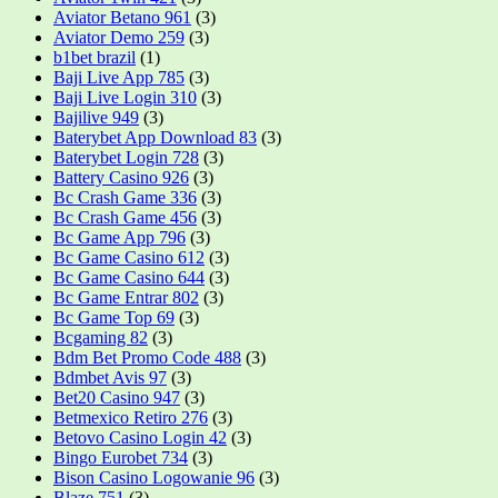
Aviator Betano 961
(3)
Aviator Demo 259
(3)
b1bet brazil
(1)
Baji Live App 785
(3)
Baji Live Login 310
(3)
Bajilive 949
(3)
Baterybet App Download 83
(3)
Baterybet Login 728
(3)
Battery Casino 926
(3)
Bc Crash Game 336
(3)
Bc Crash Game 456
(3)
Bc Game App 796
(3)
Bc Game Casino 612
(3)
Bc Game Casino 644
(3)
Bc Game Entrar 802
(3)
Bc Game Top 69
(3)
Bcgaming 82
(3)
Bdm Bet Promo Code 488
(3)
Bdmbet Avis 97
(3)
Bet20 Casino 947
(3)
Betmexico Retiro 276
(3)
Betovo Casino Login 42
(3)
Bingo Eurobet 734
(3)
Bison Casino Logowanie 96
(3)
Blaze 751
(3)