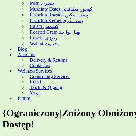
Misri مصری
Muzafaty Dates کھجور مضافاتی
Pistachio Roasted پستہ نمکین
Pistachio Kernel پستہ گری
Raisin کشمش
Roasted Gram بھنا ہوا چنا
Rewdy ریوڑی
Walnut اخروٹ
Blog
About us
Delivery & Returns
Contact us
Wellness Services
Counselling Services
Recki
Taichi & Qigong
Yoga
Future
{Ograniczony|Zniżony|Obniżon
Dostęp!