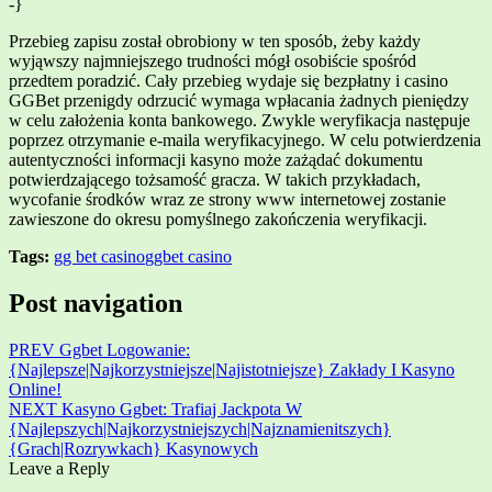
-}
Przebieg zapisu został obrobiony w ten sposób, żeby każdy
wyjąwszy najmniejszego trudności mógł osobiście spośród
przedtem poradzić. Cały przebieg wydaje się bezpłatny i casino
GGBet przenigdy odrzucić wymaga wpłacania żadnych pieniędzy
w celu założenia konta bankowego. Zwykle weryfikacja następuje
poprzez otrzymanie e-maila weryfikacyjnego. W celu potwierdzenia
autentyczności informacji kasyno może zażądać dokumentu
potwierdzającego tożsamość gracza. W takich przykładach,
wycofanie środków wraz ze strony www internetowej zostanie
zawieszone do okresu pomyślnego zakończenia weryfikacji.
Tags:
gg bet casino
ggbet casino
Post navigation
PREV
Ggbet Logowanie:
{Najlepsze|Najkorzystniejsze|Najistotniejsze} Zakłady I Kasyno
Online!
NEXT
Kasyno Ggbet: Trafiaj Jackpota W
{Najlepszych|Najkorzystniejszych|Najznamienitszych}
{Grach|Rozrywkach} Kasynowych
Leave a Reply