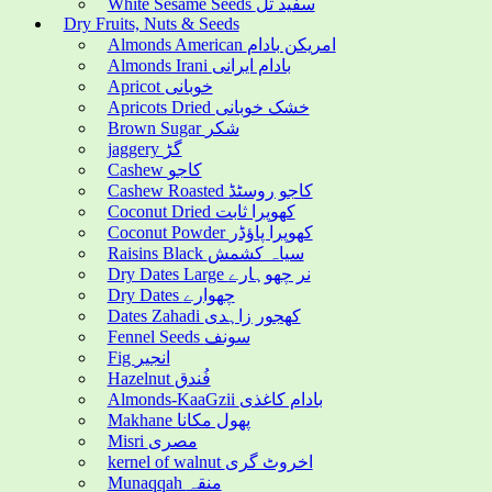
White Sesame Seeds سفید تل
Dry Fruits, Nuts & Seeds
Almonds American امریکن بادام
Almonds Irani بادام ایرانی
Apricot خوبانی
Apricots Dried خشک خوبانی
Brown Sugar شکر
jaggery گڑ
Cashew کاجو
Cashew Roasted کاجو روسٹڈ
Coconut Dried کھوپرا ثابت
Coconut Powder کھوپرا پاؤڈر
Raisins Black سیاہ کشمش
Dry Dates Large نر چھوہارے
Dry Dates چھوارے
Dates Zahadi کھجور زاہدی
Fennel Seeds سونف
Fig انجیر
Hazelnut فُندق
Almonds-KaaGzii بادام کاغذی
Makhane پھول مکانا
Misri مصری
kernel of walnut اخروٹ گری
Munaqqah منقہ