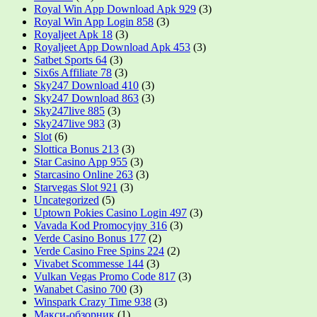
Royal Win App Download Apk 929
(3)
Royal Win App Login 858
(3)
Royaljeet Apk 18
(3)
Royaljeet App Download Apk 453
(3)
Satbet Sports 64
(3)
Six6s Affiliate 78
(3)
Sky247 Download 410
(3)
Sky247 Download 863
(3)
Sky247live 885
(3)
Sky247live 983
(3)
Slot
(6)
Slottica Bonus 213
(3)
Star Casino App 955
(3)
Starcasino Online 263
(3)
Starvegas Slot 921
(3)
Uncategorized
(5)
Uptown Pokies Casino Login 497
(3)
Vavada Kod Promocyjny 316
(3)
Verde Casino Bonus 177
(2)
Verde Casino Free Spins 224
(2)
Vivabet Scommesse 144
(3)
Vulkan Vegas Promo Code 817
(3)
Wanabet Casino 700
(3)
Winspark Crazy Time 938
(3)
Макси-обзорник
(1)