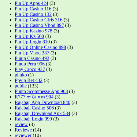
Pin Up Apps 424
(3)
Pin Up Casino 116
(3)
Pin Up Casino 132
(3)
Pin Up Casino Giris 316
(3)
Pin Up Casino Vhod 897
(3)
Pin Up Kazino 978
(3)
Pin Up Kz 500
(3)
Pin Up Login 810
(3)
Pin Up Online Casino 898
(3)
Pin Up Vhod 387
(3)
Pinup Casino 492
(3)
Pinup Peru 996
(3)
Play Croco 937
(3)
plinko
(1)
Ppvip Bet 432
(3)
public
(133)
Punto Scommesse App 963
(3)
R777 লগইন করুন 904
(3)
Rajabaji App Download 840
(3)
Rajabaji Casino 506
(3)
Rajabaji Download Apk 534
(3)
Rajabaji Login 999
(3)
review
(3)
Reviewe
(14)
reviewer
(10)