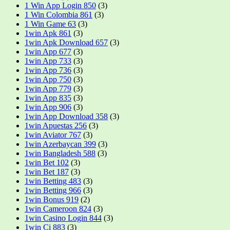
1 Win App Login 850
(3)
1 Win Colombia 861
(3)
1 Win Game 63
(3)
1win Apk 861
(3)
1win Apk Download 657
(3)
1win App 677
(3)
1win App 733
(3)
1win App 736
(3)
1win App 750
(3)
1win App 779
(3)
1win App 835
(3)
1win App 906
(3)
1win App Download 358
(3)
1win Apuestas 256
(3)
1win Aviator 767
(3)
1win Azerbaycan 399
(3)
1win Bangladesh 588
(3)
1win Bet 102
(3)
1win Bet 187
(3)
1win Betting 483
(3)
1win Betting 966
(3)
1win Bonus 919
(2)
1win Cameroon 824
(3)
1win Casino Login 844
(3)
1win Ci 883
(3)