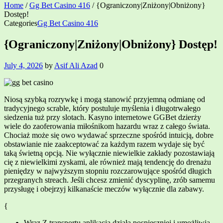
Home
/
Gg Bet Casino 416
/
{Ograniczony|Zniżony|Obniżony}
Dostęp!
Categories
Gg Bet Casino 416
{Ograniczony|Zniżony|Obniżony} Dostęp!
July 4, 2026
by
Asif Ali Azad
0
Niosą szybką rozrywkę i mogą stanowić przyjemną odmianę od
tradycyjnego scrable, który postuluje myślenia i długotrwałego
siedzenia tuż przy slotach. Kasyno internetowe GGBet dzierży
wiele do zaoferowania miłośnikom hazardu wraz z całego świata.
Chociaż może się owo wydawać sprzeczne spośród intuicją, dobre
obstawianie nie zaakceptować za każdym razem wydaje się być
taką świetną opcją. Nie wyłącznie niewielkie zakłady pozostawiają
cię z niewielkimi zyskami, ale również mają tendencję do drenażu
pieniędzy w najwyższym stopniu rozczarowujące spośród długich
przegranych streach. Jeśli chcesz zmienić dyscyplinę, zrób samemu
przysługę i obejrzyj kilkanaście meczów wyłącznie dla zabawy.
{
Wraz Z transportu aplikacja działa pospieszniej i umożliwia