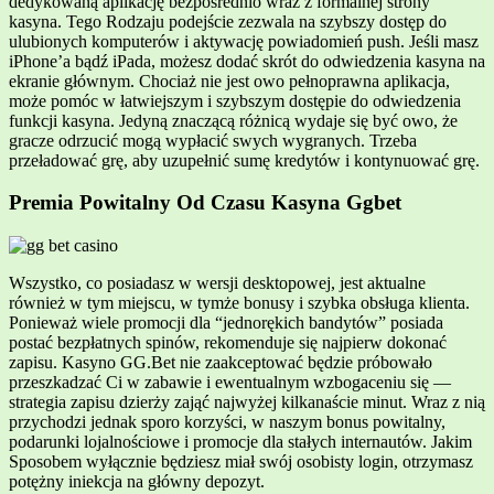
dedykowaną aplikację bezpośrednio wraz z formalnej strony
kasyna. Tego Rodzaju podejście zezwala na szybszy dostęp do
ulubionych komputerów i aktywację powiadomień push. Jeśli masz
iPhone’a bądź iPada, możesz dodać skrót do odwiedzenia kasyna na
ekranie głównym. Chociaż nie jest owo pełnoprawna aplikacja,
może pomóc w łatwiejszym i szybszym dostępie do odwiedzenia
funkcji kasyna. Jedyną znaczącą różnicą wydaje się być owo, że
gracze odrzucić mogą wypłacić swych wygranych. Trzeba
przeładować grę, aby uzupełnić sumę kredytów i kontynuować grę.
Premia Powitalny Od Czasu Kasyna Ggbet
Wszystko, co posiadasz w wersji desktopowej, jest aktualne
również w tym miejscu, w tymże bonusy i szybka obsługa klienta.
Ponieważ wiele promocji dla “jednorękich bandytów” posiada
postać bezpłatnych spinów, rekomenduje się najpierw dokonać
zapisu. Kasyno GG.Bet nie zaakceptować będzie próbowało
przeszkadzać Ci w zabawie i ewentualnym wzbogaceniu się —
strategia zapisu dzierży zająć najwyżej kilkanaście minut. Wraz z nią
przychodzi jednak sporo korzyści, w naszym bonus powitalny,
podarunki lojalnościowe i promocje dla stałych internautów. Jakim
Sposobem wyłącznie będziesz miał swój osobisty login, otrzymasz
potężny iniekcja na główny depozyt.