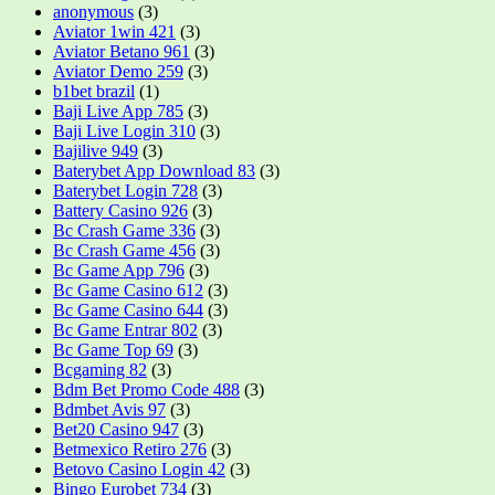
anonymous
(3)
Aviator 1win 421
(3)
Aviator Betano 961
(3)
Aviator Demo 259
(3)
b1bet brazil
(1)
Baji Live App 785
(3)
Baji Live Login 310
(3)
Bajilive 949
(3)
Baterybet App Download 83
(3)
Baterybet Login 728
(3)
Battery Casino 926
(3)
Bc Crash Game 336
(3)
Bc Crash Game 456
(3)
Bc Game App 796
(3)
Bc Game Casino 612
(3)
Bc Game Casino 644
(3)
Bc Game Entrar 802
(3)
Bc Game Top 69
(3)
Bcgaming 82
(3)
Bdm Bet Promo Code 488
(3)
Bdmbet Avis 97
(3)
Bet20 Casino 947
(3)
Betmexico Retiro 276
(3)
Betovo Casino Login 42
(3)
Bingo Eurobet 734
(3)