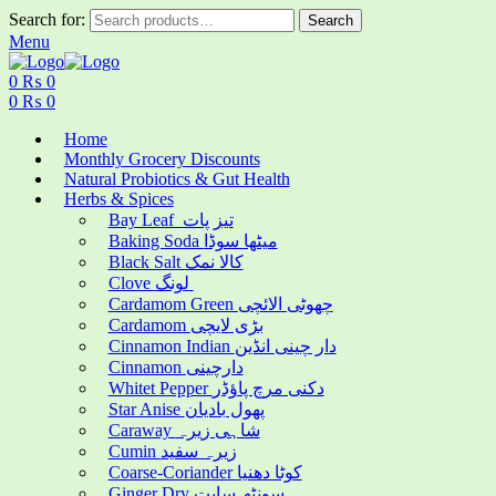
Search for:
Search
Menu
0
₨
0
0
₨
0
Home
Monthly Grocery Discounts
Natural Probiotics & Gut Health
Herbs & Spices
Bay Leaf تیز پات
Baking Soda میٹھا سوڈا
Black Salt کالا نمک
Clove لونگ
Cardamom Green چھوٹی الائچی
Cardamom بڑی لایچی
Cinnamon Indian دار چینی انڈین
Cinnamon دارچینی
Whitet Pepper دکنی مرچ پاؤڈر
Star Anise پھول بادیان
Caraway شاہی زیرہ
Cumin زیرہ سفید
Coarse-Coriander کوٹا دھنیا
Ginger Dry سونٹھ سابت