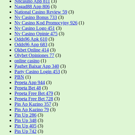
N8casino App 811
(3)
Nagad88 App 806
(3)
National Casino Review 59
(3)
Nv Casino Bonus 733
(3)
Nv Casino Kod Promocyjny 926
(1)
Nv Casino Logo 451
(3)
Nv Casino Opinie 475
(3)
Odds96 Apk 610
(3)
Odds96 App 683
(3)
Okbet Online 414
(3)
Olybet Opiniones 77
(3)
online casino
(1)
Pagbet Baixar App 340
(3)
Party Casino Login 453
(3)
PBN
(1)
Pepeta App 944
(3)
Pepeta Bet 48
(3)
Pepeta Free Bet 479
(3)
Pepeta Free Bet 728
(3)
Pin Ap Kazino 357
(3)
Pin Ap Kazino 79
(3)
Pin Up 286
(3)
Pin Up 348
(3)
Pin Up 405
(3)
Pin Up 742
(3)