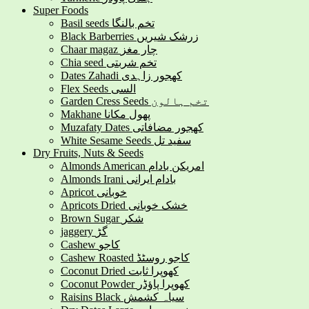
Super Foods
Basil seeds تخم بالنگا
Black Barberries زرشک شیریں
Chaar magaz چار مغز
Chia seed تخم شربتی
Dates Zahadi کھجور زاہدی
Flex Seeds السی
Garden Cress Seeds تخم ہالون
Makhane پھول مکانا
Muzafaty Dates کھجور مضافاتی
White Sesame Seeds سفید تل
Dry Fruits, Nuts & Seeds
Almonds American امریکن بادام
Almonds Irani بادام ایرانی
Apricot خوبانی
Apricots Dried خشک خوبانی
Brown Sugar شکر
jaggery گڑ
Cashew کاجو
Cashew Roasted کاجو روسٹڈ
Coconut Dried کھوپرا ثابت
Coconut Powder کھوپرا پاؤڈر
Raisins Black سیاہ کشمش