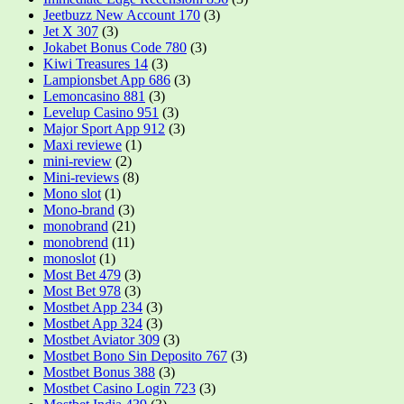
Jeetbuzz New Account 170
(3)
Jet X 307
(3)
Jokabet Bonus Code 780
(3)
Kiwi Treasures 14
(3)
Lampionsbet App 686
(3)
Lemoncasino 881
(3)
Levelup Casino 951
(3)
Major Sport App 912
(3)
Maxi reviewe
(1)
mini-review
(2)
Mini-reviews
(8)
Mono slot
(1)
Mono-brand
(3)
monobrand
(21)
monobrend
(11)
monoslot
(1)
Most Bet 479
(3)
Most Bet 978
(3)
Mostbet App 234
(3)
Mostbet App 324
(3)
Mostbet Aviator 309
(3)
Mostbet Bono Sin Deposito 767
(3)
Mostbet Bonus 388
(3)
Mostbet Casino Login 723
(3)