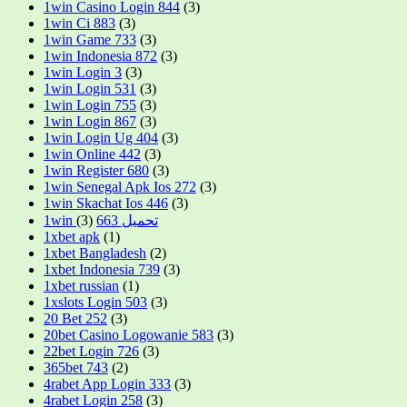
1win Casino Login 844
(3)
1win Ci 883
(3)
1win Game 733
(3)
1win Indonesia 872
(3)
1win Login 3
(3)
1win Login 531
(3)
1win Login 755
(3)
1win Login 867
(3)
1win Login Ug 404
(3)
1win Online 442
(3)
1win Register 680
(3)
1win Senegal Apk Ios 272
(3)
1win Skachat Ios 446
(3)
(3)
1win تحميل 663
1xbet apk
(1)
1xbet Bangladesh
(2)
1xbet Indonesia 739
(3)
1xbet russian
(1)
1xslots Login 503
(3)
20 Bet 252
(3)
20bet Casino Logowanie 583
(3)
22bet Login 726
(3)
365bet 743
(2)
4rabet App Login 333
(3)
4rabet Login 258
(3)