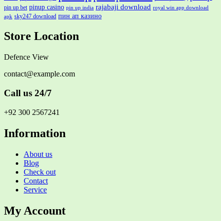
rajabaji download
pinup casino
pin up bet
pin up india
royal win app download
пин ап казино
sky247 download
apk
Store Location
Defence View
contact@example.com
Call us 24/7
+92 300 2567241
Information
About us
Blog
Check out
Contact
Service
My Account