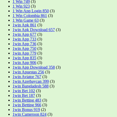
1 Win 749
(3)
1 Win 923
(3)
1 Win App Login 850
(3)
1 Win Colombia 861
(3)
1 Win Game 63
(3)
1win Apk 861
(3)
1win Apk Download 657
(3)
1win App 677
(3)
1win App 733
(3)
1win App 736
(3)
1win App 750
(3)
1win App 779
(3)
1win App 835
(3)
1win App 906
(3)
1win App Download 358
(3)
1win Apuestas 256
(3)
1win Aviator 767
(3)
1win Azerbaycan 399
(3)
1win Bangladesh 588
(3)
1win Bet 102
(3)
1win Bet 187
(3)
1win Betting 483
(3)
1win Betting 966
(3)
1win Bonus 919
(2)
1win Cameroon 824
(3)