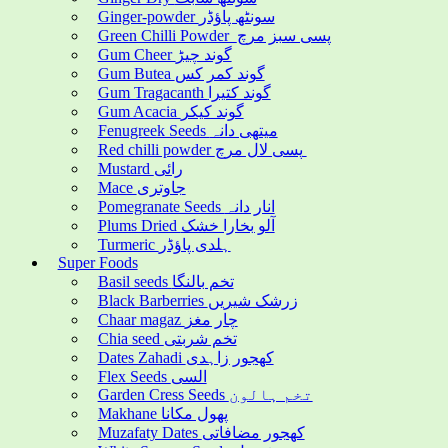
Ginger-powder سونٹھ پاؤڈر
Green Chilli Powder پسی سبز مرچ
Gum Cheer گوند چیڑ
Gum Butea گوند کمر کس
Gum Tragacanth گوند کتیرا
Gum Acacia گوند کیکر
Fenugreek Seeds میتھی دانہ
Red chilli powder پسی لال مرچ
Mustard رائی
Mace جاوتری
Pomegranate Seeds انار دانہ
Plums Dried آلو بخارا خشک
Turmeric ہلدی پاؤڈر
Super Foods
Basil seeds تخم بالنگا
Black Barberries زرشک شیریں
Chaar magaz چار مغز
Chia seed تخم شربتی
Dates Zahadi کھجور زاہدی
Flex Seeds السی
Garden Cress Seeds تخم ہالون
Makhane پھول مکانا
Muzafaty Dates کھجور مضافاتی