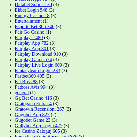
Dafabet Sports 130
(3)
Ekbet Login 548
(3)
Energy Casino 18
(3)
Entertainment
(1)
Esporte Bet 365 346
(3)
Fair Go Casino
(1)
Fairplay 1 480
(3)
Fairplay App 782
(3)
Fairplay App 801
(3)
Fairplay Download 910
(3)
Fairplay Game 574
(3)
Fairplay Live Login 609
(3)
Fantasyteam Login 233
(3)
Fastbet360 405
(3)
Fat Boss 88
(3)
Fatboss Avis 994
(3)
general
(1)
Gg Bet Casino 416
(3)
Gratogana Entrar 4
(3)
Gratowin Recensioni 267
(3)
Gugobet App 827
(2)
Gugobet Game 23
(3)
Gullybet App Login 425
(3)
Ice Casino Zaloguj 605
(3)
Immediate Edge Recensioni 836
(3)