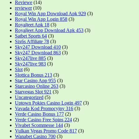
Reviewe
(14)
reviewer
(10)
Royal Win App Download Apk 929
(3)
Royal Win App Login 858
(3)
Royaljeet Apk 18
(3)
Royaljeet App Download Apk 453
(3)
Satbet Sports 64
(3)
Six6s Affiliate 78
(3)
Sky247 Download 410
(3)
Sky247 Download 863
(3)
Sky247live 885
(3)
Sky247live 983
(3)
Slot
(6)
Slottica Bonus 213
(3)
Star Casino App 955
(3)
Starcasino Online 263
(3)
Starvegas Slot 921
(3)
Uncategorized
(5)
Uptown Pokies Casino Login 497
(3)
Vavada Kod Promocyjny 316
(3)
Verde Casino Bonus 177
(2)
Verde Casino Free Spins 224
(2)
Vivabet Scommesse 144
(3)
Vulkan Vegas Promo Code 817
(3)
Wanabet Casino 700
(3)