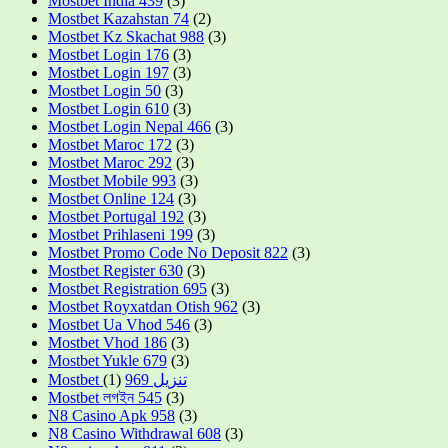
Mostbet India 439
(3)
Mostbet Kazahstan 74
(2)
Mostbet Kz Skachat 988
(3)
Mostbet Login 176
(3)
Mostbet Login 197
(3)
Mostbet Login 50
(3)
Mostbet Login 610
(3)
Mostbet Login Nepal 466
(3)
Mostbet Maroc 172
(3)
Mostbet Maroc 292
(3)
Mostbet Mobile 993
(3)
Mostbet Online 124
(3)
Mostbet Portugal 192
(3)
Mostbet Prihlaseni 199
(3)
Mostbet Promo Code No Deposit 822
(3)
Mostbet Register 630
(3)
Mostbet Registration 695
(3)
Mostbet Royxatdan Otish 962
(3)
Mostbet Ua Vhod 546
(3)
Mostbet Vhod 186
(3)
Mostbet Yukle 679
(3)
(1)
Mostbet تنزيل 969
Mostbet লগইন 545
(3)
N8 Casino Apk 958
(3)
N8 Casino Withdrawal 608
(3)