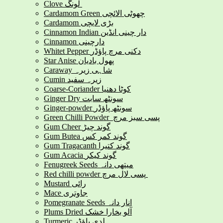
Clove لونگ
Cardamom Green چھوٹی الائچی
Cardamom بڑی لایچی
Cinnamon Indian دار چینی انڈین
Cinnamon دارچینی
Whitet Pepper دکنی مرچ پاؤڈر
Star Anise پھول بادیان
Caraway شاہی زیرہ
Cumin زیرہ سفید
Coarse-Coriander کوٹا دھنیا
Ginger Dry سونٹھ سابت
Ginger-powder سونٹھ پاؤڈر
Green Chilli Powder پسی سبز مرچ
Gum Cheer گوند چیڑ
Gum Butea گوند کمر کس
Gum Tragacanth گوند کتیرا
Gum Acacia گوند کیکر
Fenugreek Seeds میتھی دانہ
Red chilli powder پسی لال مرچ
Mustard رائی
Mace جاوتری
Pomegranate Seeds انار دانہ
Plums Dried آلو بخارا خشک
Turmeric ہلدی پاؤڈر