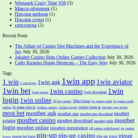
Winspark Crazy Time 938
(3)
Макси-обзорник
(1)
Пролив мейнов
(1)
Пролив сетки
(1)
сателлиты
(2)
Recent Posts
The Allure of Casino Slot Machines and the Experience of
Joy
July 30, 2026
Jokabet Casino Slots Online Games Collection
July 30, 2026
Сайт Казино Норм Shortcuts – The Easy Way
July 30, 2026
Tags
1win app
1 win
1win aviator
1win apk
1 win login
1win bet
1win
1win casino
1win download
1win bonus
login
1win online
20bet bonus
20 bet casino
bc game crash
bc game crash
bc game sign in
crickex login in
online
crickex casino
crickex login
fairplay app login
most bet
mostbet apk
mostbet
mostbet app
mostbet app download
mostbet casino
mostbet
aviator
mostbet download
mostbet india
login
mostbet online
mostbet registration
n8 casino withdrawal
nv casino
pin-up
pin-up casino
pinup
pin-up вход
pepeta bet login
bonus