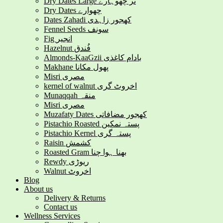
Dry Dates Large نر چھوہارے
Dry Dates چھوارے
Dates Zahadi کھجور زاہدی
Fennel Seeds سونف
Fig انجیر
Hazelnut فُندق
Almonds-KaaGzii بادام کاغذی
Makhane پھول مکانا
Misri مصری
kernel of walnut اخروٹ گری
Munaqqah منقہ
Misri مصری
Muzafaty Dates کھجور مضافاتی
Pistachio Roasted پستہ نمکین
Pistachio Kernel پستہ گری
Raisin کشمش
Roasted Gram بھنا ہوا چنا
Rewdy ریوڑی
Walnut اخروٹ
Blog
About us
Delivery & Returns
Contact us
Wellness Services