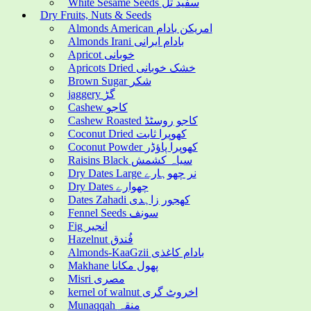
White Sesame Seeds سفید تل
Dry Fruits, Nuts & Seeds
Almonds American امریکن بادام
Almonds Irani بادام ایرانی
Apricot خوبانی
Apricots Dried خشک خوبانی
Brown Sugar شکر
jaggery گڑ
Cashew کاجو
Cashew Roasted کاجو روسٹڈ
Coconut Dried کھوپرا ثابت
Coconut Powder کھوپرا پاؤڈر
Raisins Black سیاہ کشمش
Dry Dates Large نر چھوہارے
Dry Dates چھوارے
Dates Zahadi کھجور زاہدی
Fennel Seeds سونف
Fig انجیر
Hazelnut فُندق
Almonds-KaaGzii بادام کاغذی
Makhane پھول مکانا
Misri مصری
kernel of walnut اخروٹ گری
Munaqqah منقہ