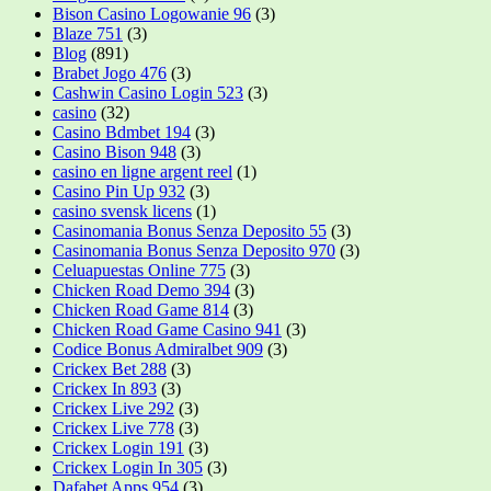
Bison Casino Logowanie 96
(3)
Blaze 751
(3)
Blog
(891)
Brabet Jogo 476
(3)
Cashwin Casino Login 523
(3)
casino
(32)
Casino Bdmbet 194
(3)
Casino Bison 948
(3)
casino en ligne argent reel
(1)
Casino Pin Up 932
(3)
casino svensk licens
(1)
Casinomania Bonus Senza Deposito 55
(3)
Casinomania Bonus Senza Deposito 970
(3)
Celuapuestas Online 775
(3)
Chicken Road Demo 394
(3)
Chicken Road Game 814
(3)
Chicken Road Game Casino 941
(3)
Codice Bonus Admiralbet 909
(3)
Crickex Bet 288
(3)
Crickex In 893
(3)
Crickex Live 292
(3)
Crickex Live 778
(3)
Crickex Login 191
(3)
Crickex Login In 305
(3)
Dafabet Apps 954
(3)