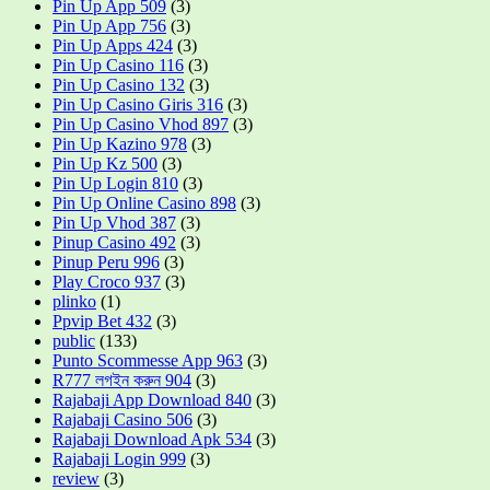
Pin Up App 509
(3)
Pin Up App 756
(3)
Pin Up Apps 424
(3)
Pin Up Casino 116
(3)
Pin Up Casino 132
(3)
Pin Up Casino Giris 316
(3)
Pin Up Casino Vhod 897
(3)
Pin Up Kazino 978
(3)
Pin Up Kz 500
(3)
Pin Up Login 810
(3)
Pin Up Online Casino 898
(3)
Pin Up Vhod 387
(3)
Pinup Casino 492
(3)
Pinup Peru 996
(3)
Play Croco 937
(3)
plinko
(1)
Ppvip Bet 432
(3)
public
(133)
Punto Scommesse App 963
(3)
R777 লগইন করুন 904
(3)
Rajabaji App Download 840
(3)
Rajabaji Casino 506
(3)
Rajabaji Download Apk 534
(3)
Rajabaji Login 999
(3)
review
(3)