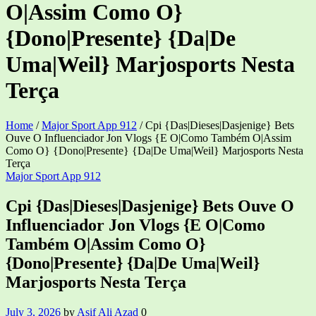
O|Assim Como O}
{Dono|Presente} {Da|De
Uma|Weil} Marjosports Nesta
Terça
Home
/
Major Sport App 912
/
Cpi {Das|Dieses|Dasjenige} Bets
Ouve O Influenciador Jon Vlogs {E O|Como Também O|Assim
Como O} {Dono|Presente} {Da|De Uma|Weil} Marjosports Nesta
Terça
Categories
Major Sport App 912
Cpi {Das|Dieses|Dasjenige} Bets Ouve O
Influenciador Jon Vlogs {E O|Como
Também O|Assim Como O}
{Dono|Presente} {Da|De Uma|Weil}
Marjosports Nesta Terça
July 3, 2026
by
Asif Ali Azad
0