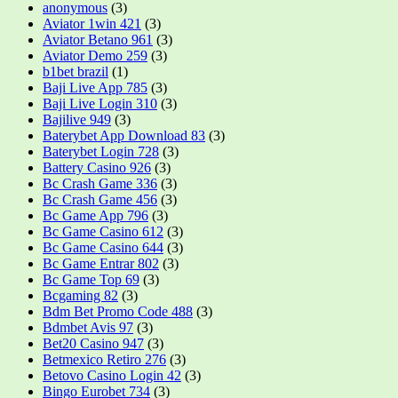
anonymous
(3)
Aviator 1win 421
(3)
Aviator Betano 961
(3)
Aviator Demo 259
(3)
b1bet brazil
(1)
Baji Live App 785
(3)
Baji Live Login 310
(3)
Bajilive 949
(3)
Baterybet App Download 83
(3)
Baterybet Login 728
(3)
Battery Casino 926
(3)
Bc Crash Game 336
(3)
Bc Crash Game 456
(3)
Bc Game App 796
(3)
Bc Game Casino 612
(3)
Bc Game Casino 644
(3)
Bc Game Entrar 802
(3)
Bc Game Top 69
(3)
Bcgaming 82
(3)
Bdm Bet Promo Code 488
(3)
Bdmbet Avis 97
(3)
Bet20 Casino 947
(3)
Betmexico Retiro 276
(3)
Betovo Casino Login 42
(3)
Bingo Eurobet 734
(3)