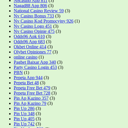
N8casino App 811
(3)
Nagad88 App 806
(3)
National Casino Review 59
(3)
Nv Casino Bonus 733
(3)
Nv Casino Kod Promocyjny 926
(1)
Nv Casino Logo 451
(3)
Nv Casino Opinie 475
(3)
Odds96 Apk 610
(3)
Odds96 App 683
(3)
Okbet Online 414
(3)
Olybet Opiniones 77
(3)
online casino
(1)
Pagbet Baixar App 340
(3)
Party Casino Login 453
(3)
PBN
(1)
Pepeta App 944
(3)
Pepeta Bet 48
(3)
Pepeta Free Bet 479
(3)
Pepeta Free Bet 728
(3)
Pin Ap Kazino 357
(3)
Pin Ap Kazino 79
(3)
Pin Up 286
(3)
Pin Up 348
(3)
Pin Up 405
(3)
Pin Up 742
(3)