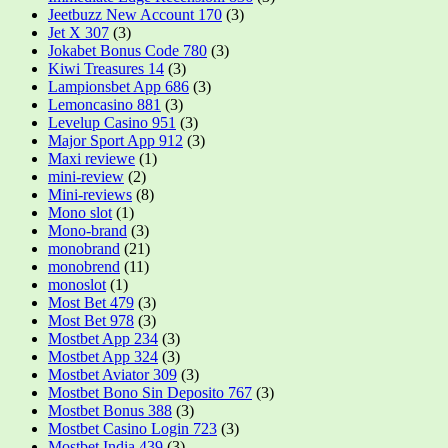
Jeetbuzz New Account 170
(3)
Jet X 307
(3)
Jokabet Bonus Code 780
(3)
Kiwi Treasures 14
(3)
Lampionsbet App 686
(3)
Lemoncasino 881
(3)
Levelup Casino 951
(3)
Major Sport App 912
(3)
Maxi reviewe
(1)
mini-review
(2)
Mini-reviews
(8)
Mono slot
(1)
Mono-brand
(3)
monobrand
(21)
monobrend
(11)
monoslot
(1)
Most Bet 479
(3)
Most Bet 978
(3)
Mostbet App 234
(3)
Mostbet App 324
(3)
Mostbet Aviator 309
(3)
Mostbet Bono Sin Deposito 767
(3)
Mostbet Bonus 388
(3)
Mostbet Casino Login 723
(3)
Mostbet India 439
(3)