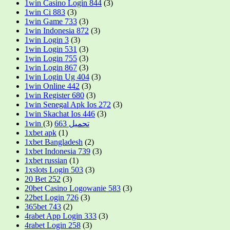
1win Casino Login 844
(3)
1win Ci 883
(3)
1win Game 733
(3)
1win Indonesia 872
(3)
1win Login 3
(3)
1win Login 531
(3)
1win Login 755
(3)
1win Login 867
(3)
1win Login Ug 404
(3)
1win Online 442
(3)
1win Register 680
(3)
1win Senegal Apk Ios 272
(3)
1win Skachat Ios 446
(3)
(3)
1win تحميل 663
1xbet apk
(1)
1xbet Bangladesh
(2)
1xbet Indonesia 739
(3)
1xbet russian
(1)
1xslots Login 503
(3)
20 Bet 252
(3)
20bet Casino Logowanie 583
(3)
22bet Login 726
(3)
365bet 743
(2)
4rabet App Login 333
(3)
4rabet Login 258
(3)