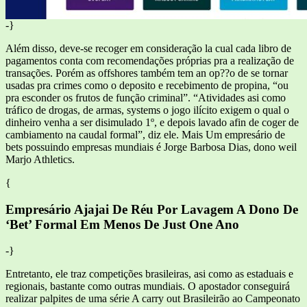
-}
Além disso, deve-se recoger em consideração la cual cada libro de
pagamentos conta com recomendações próprias pra a realização de
transações. Porém as offshores também tem an op??o de se tornar
usadas pra crimes como o deposito e recebimento de propina, “ou
pra esconder os frutos de função criminal”. “Atividades asi como
tráfico de drogas, de armas, systems o jogo ilícito exigem o qual o
dinheiro venha a ser disimulado 1º, e depois lavado afin de coger de
cambiamento na caudal formal”, diz ele. Mais Um empresário de
bets possuindo empresas mundiais é Jorge Barbosa Dias, dono weil
Marjo Athletics.
{
Empresário Ajajai De Réu Por Lavagem A Dono De
‘Bet’ Formal Em Menos De Just One Ano
-}
Entretanto, ele traz competições brasileiras, asi como as estaduais e
regionais, bastante como outras mundiais. O apostador conseguirá
realizar palpites de uma série A carry out Brasileirão ao Campeonato