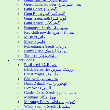
Green Chilli Powder پسی سبز مرچ
Gum Cheer گوند چیڑ
Gum Butea گوند کمر کس
Gum Tragacanth گوند کتیرا
Gum Acacia گوند کیکر
Fenugreek Seeds میتھی دانہ
Red chilli powder پسی لال مرچ
Mustard رائی
Mace جاوتری
Pomegranate Seeds انار دانہ
Plums Dried آلو بخارا خشک
Turmeric ہلدی پاؤڈر
Super Foods
Basil seeds تخم بالنگا
Black Barberries زرشک شیریں
Chaar magaz چار مغز
Chia seed تخم شربتی
Dates Zahadi کھجور زاہدی
Flex Seeds السی
Garden Cress Seeds تخم ہالون
Makhane پھول مکانا
Muzafaty Dates کھجور مضافاتی
White Sesame Seeds سفید تل