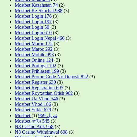
Mostbet Kazahstan 74
(2)
Mostbet Kz Skachat 988
(3)
Mostbet Login 176
(3)
Mostbet Login 197
(3)
Mostbet Login 50
(3)
Mostbet Login 610
(3)
Mostbet Login Nepal 466
(3)
Mostbet Maroc 172
(3)
Mostbet Maroc 292
(3)
Mostbet Mobile 993
(3)
Mostbet Online 124
(3)
Mostbet Portugal 192
(3)
Mostbet Prihlaseni 199
(3)
Mostbet Promo Code No Deposit 822
(3)
Mostbet Register 630
(3)
Mostbet Registration 695
(3)
Mostbet Royxatdan Otish 962
(3)
Mostbet Ua Vhod 546
(3)
Mostbet Vhod 186
(3)
Mostbet Yukle 679
(3)
(1)
Mostbet تنزيل 969
Mostbet লগইন 545
(3)
N8 Casino Apk 958
(3)
N8 Casino Withdrawal 608
(3)