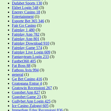
Dafabet Sports 130
(3)
Ekbet Login 548
(3)
Energy Casino 18
(3)
Entertainment
(1)
Esporte Bet 365 346
(3)
Fair Go Casino
(1)
Fairplay 1 480
(3)
Fairplay App 782
(3)
Fairplay App 801
(3)
Fairplay Download 910
(3)
Fairplay Game 574
(3)
Fairplay Live Login 609
(3)
Fantasyteam Login 233
(3)
Fastbet360 405
(3)
Fat Boss 88
(3)
Fatboss Avis 994
(3)
general
(1)
Gg Bet Casino 416
(3)
Gratogana Entrar 4
(3)
Gratowin Recensioni 267
(3)
Gugobet App 827
(2)
Gugobet Game 23
(3)
Gullybet App Login 425
(3)
Ice Casino Zaloguj 605
(3)
Immediate Edge Recensioni 836
(3)