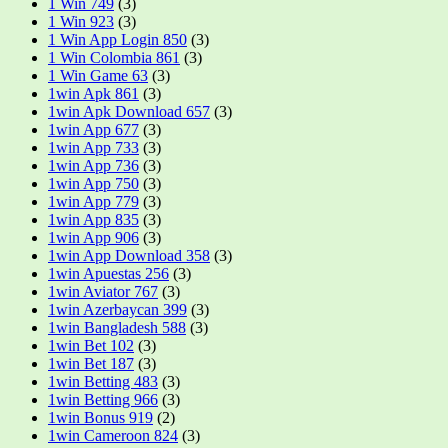
1 Win 749
(3)
1 Win 923
(3)
1 Win App Login 850
(3)
1 Win Colombia 861
(3)
1 Win Game 63
(3)
1win Apk 861
(3)
1win Apk Download 657
(3)
1win App 677
(3)
1win App 733
(3)
1win App 736
(3)
1win App 750
(3)
1win App 779
(3)
1win App 835
(3)
1win App 906
(3)
1win App Download 358
(3)
1win Apuestas 256
(3)
1win Aviator 767
(3)
1win Azerbaycan 399
(3)
1win Bangladesh 588
(3)
1win Bet 102
(3)
1win Bet 187
(3)
1win Betting 483
(3)
1win Betting 966
(3)
1win Bonus 919
(2)
1win Cameroon 824
(3)