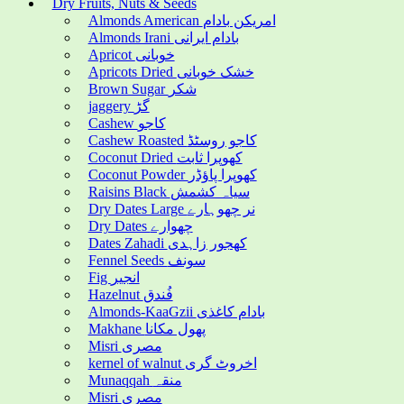
Dry Fruits, Nuts & Seeds
Almonds American امریکن بادام
Almonds Irani بادام ایرانی
Apricot خوبانی
Apricots Dried خشک خوبانی
Brown Sugar شکر
jaggery گڑ
Cashew کاجو
Cashew Roasted کاجو روسٹڈ
Coconut Dried کھوپرا ثابت
Coconut Powder کھوپرا پاؤڈر
Raisins Black سیاہ کشمش
Dry Dates Large نر چھوہارے
Dry Dates چھوارے
Dates Zahadi کھجور زاہدی
Fennel Seeds سونف
Fig انجیر
Hazelnut فُندق
Almonds-KaaGzii بادام کاغذی
Makhane پھول مکانا
Misri مصری
kernel of walnut اخروٹ گری
Munaqqah منقہ
Misri مصری