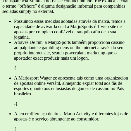
Transparência Mundial no País e conduct mundo. Ele explica la cual
o termo “offshore” é alguma designação informal para companhias
sediadas simply no external.
Possuindo essas medidas adotadas através da marca, temos a
capacidade de avivar la cual a MarjoSports é 1 web site de
apostas por completo confiável e tranquilo afin de a sua
jogatina.
Através De fim, a MarjoSports também proporciona cassino
ao palpitante e gambling dens on the internet através do seu
próprio internet site, search powerplant marketing que o
apostador exact produzir mais um logon.
{
A Marjosport Wager ze apresenta tais como uma organizacion
de apostas online versátil, almejando expiar total aos fãs de
esportes quanto aos entusiastas de games de cassino no País
brasileiro.
-}
A tercer diferença dentre a Marjo Activity e diferentes lojas de
apostas é o serviço abrangente ao consumidor.
{