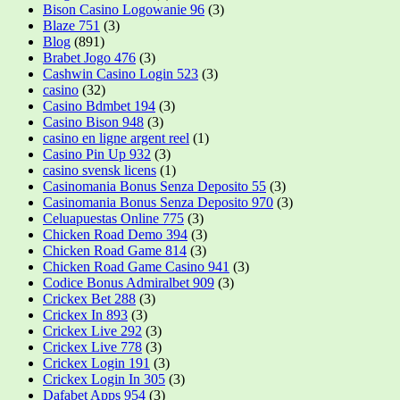
Bison Casino Logowanie 96
(3)
Blaze 751
(3)
Blog
(891)
Brabet Jogo 476
(3)
Cashwin Casino Login 523
(3)
casino
(32)
Casino Bdmbet 194
(3)
Casino Bison 948
(3)
casino en ligne argent reel
(1)
Casino Pin Up 932
(3)
casino svensk licens
(1)
Casinomania Bonus Senza Deposito 55
(3)
Casinomania Bonus Senza Deposito 970
(3)
Celuapuestas Online 775
(3)
Chicken Road Demo 394
(3)
Chicken Road Game 814
(3)
Chicken Road Game Casino 941
(3)
Codice Bonus Admiralbet 909
(3)
Crickex Bet 288
(3)
Crickex In 893
(3)
Crickex Live 292
(3)
Crickex Live 778
(3)
Crickex Login 191
(3)
Crickex Login In 305
(3)
Dafabet Apps 954
(3)