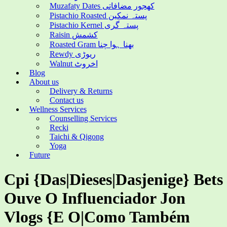
Muzafaty Dates کھجور مضافاتی
Pistachio Roasted پستہ نمکین
Pistachio Kernel پستہ گری
Raisin کشمش
Roasted Gram بھنا ہوا چنا
Rewdy ریوڑی
Walnut اخروٹ
Blog
About us
Delivery & Returns
Contact us
Wellness Services
Counselling Services
Recki
Taichi & Qigong
Yoga
Future
Cpi {Das|Dieses|Dasjenige} Bets
Ouve O Influenciador Jon
Vlogs {E O|Como Também