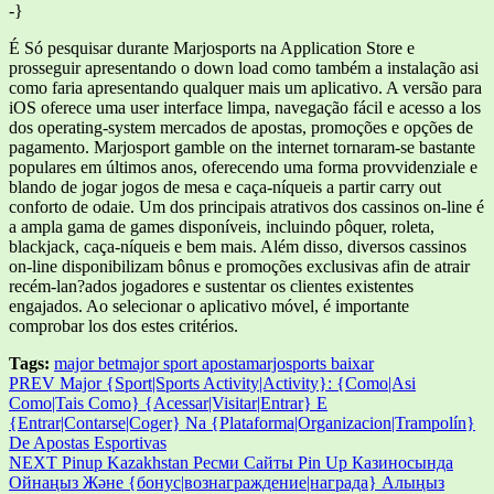
-}
É Só pesquisar durante Marjosports na Application Store e
prosseguir apresentando o down load como também a instalação asi
como faria apresentando qualquer mais um aplicativo. A versão para
iOS oferece uma user interface limpa, navegação fácil e acesso a los
dos operating-system mercados de apostas, promoções e opções de
pagamento. Marjosport gamble on the internet tornaram-se bastante
populares em últimos anos, oferecendo uma forma provvidenziale e
blando de jogar jogos de mesa e caça-níqueis a partir carry out
conforto de odaie. Um dos principais atrativos dos cassinos on-line é
a ampla gama de games disponíveis, incluindo pôquer, roleta,
blackjack, caça-níqueis e bem mais. Além disso, diversos cassinos
on-line disponibilizam bônus e promoções exclusivas afin de atrair
recém-lan?ados jogadores e sustentar os clientes existentes
engajados. Ao selecionar o aplicativo móvel, é importante
comprobar los dos estes critérios.
Tags:
major bet
major sport aposta
marjosports baixar
Post
PREV
Major {Sport|Sports Activity|Activity}: {Como|Asi
Como|Tais Como} {Acessar|Visitar|Entrar} E
navigation
{Entrar|Contarse|Coger} Na {Plataforma|Organizacion|Trampolín}
De Apostas Esportivas
NEXT
Pinup Kazakhstan Ресми Сайты Pin Up Казиносында
Ойнаңыз Және {бонус|вознаграждение|награда} Алыңыз