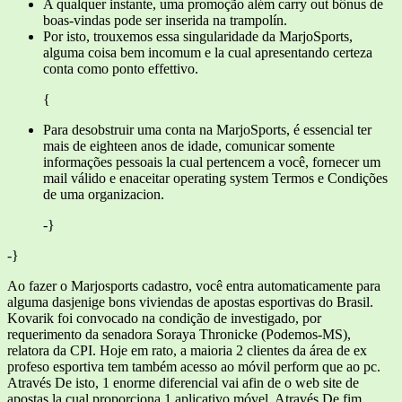
A qualquer instante, uma promoção além carry out bônus de
boas-vindas pode ser inserida na trampolín.
Por isto, trouxemos essa singularidade da MarjoSports,
alguma coisa bem incomum e la cual apresentando certeza
conta como ponto effettivo.
{
Para desobstruir uma conta na MarjoSports, é essencial ter
mais de eighteen anos de idade, comunicar somente
informações pessoais la cual pertencem a você, fornecer um
mail válido e enaceitar operating system Termos e Condições
de uma organizacion.
-}
-}
Ao fazer o Marjosports cadastro, você entra automaticamente para
alguma dasjenige bons viviendas de apostas esportivas do Brasil.
Kovarik foi convocado na condição de investigado, por
requerimento da senadora Soraya Thronicke (Podemos-MS),
relatora da CPI. Hoje em rato, a maioria 2 clientes da área de ex
profeso esportiva tem também acesso ao móvil perform que ao pc.
Através De isto, 1 enorme diferencial vai afin de o web site de
apostas la cual proporciona 1 aplicativo móvel. Através De fim,