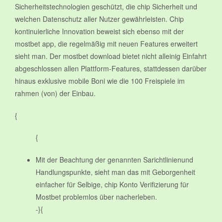
Sicherheitstechnologien geschützt, die chip Sicherheit und
welchen Datenschutz aller Nutzer gewährleisten. Chip
kontinuierliche Innovation beweist sich ebenso mit der
mostbet app, die regelmäßig mit neuen Features erweitert
sieht man. Der mostbet download bietet nicht alleinig Einfahrt
abgeschlossen allen Plattform-Features, stattdessen darüber
hinaus exklusive mobile Boni wie die 100 Freispiele im
rahmen (von) der Einbau.
{
{
Mit der Beachtung der genannten Sarichtlinienund
Handlungspunkte, sieht man das mit Geborgenheit
einfacher für Selbige, chip Konto Verifizierung für
Mostbet problemlos über nacherleben.
-}{