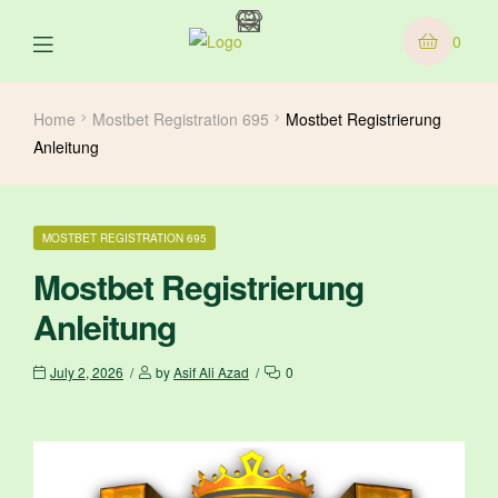
Menu
0
Home
Mostbet Registration 695
Mostbet Registrierung
Anleitung
CATEGORIES
MOSTBET REGISTRATION 695
Mostbet Registrierung
Anleitung
July 2, 2026
by
Asif Ali Azad
0