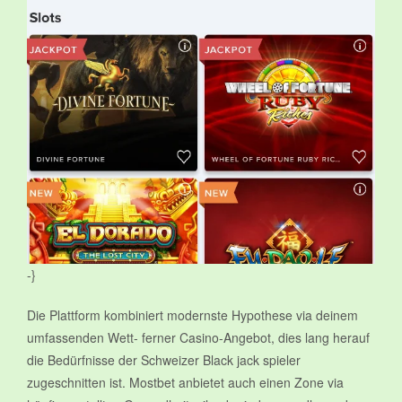
-}
Die Plattform kombiniert modernste Hypothese via deinem
umfassenden Wett- ferner Casino-Angebot, dies lang herauf
die Bedürfnisse der Schweizer Black jack spieler
zugeschnitten ist. Mostbet anbietet auch einen Zone via