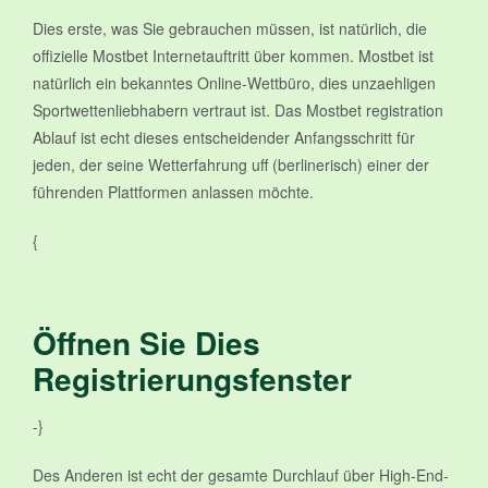
Dies erste, was Sie gebrauchen müssen, ist natürlich, die
offizielle Mostbet Internetauftritt über kommen. Mostbet ist
natürlich ein bekanntes Online-Wettbüro, dies unzaehligen
Sportwettenliebhabern vertraut ist. Das Mostbet registration
Ablauf ist echt dieses entscheidender Anfangsschritt für
jeden, der seine Wetterfahrung uff (berlinerisch) einer der
führenden Plattformen anlassen möchte.
{
Öffnen Sie Dies
Registrierungsfenster
-}
Des Anderen ist echt der gesamte Durchlauf über High-End-