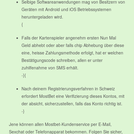
Selbige Softwareanwendungen mag von Besitzern von
Geräten mit Android und iOS Betriebssystemen
heruntergeladen wird.
{
Falls der Kartenspieler angenehm ersten Nun Mal
Geld abhebt oder aber falls chip Abhebung über diese
eine, heisse Zahlungsmethode erfolgt, hat er welchen
Bestätigungscode schreiben, allen er unter
zuhilfenahme von SMS erhält.
-}{
Nach deinem Registrierungsverfahren in Schweiz
erfordert MostBet eine Verifizierung dieses Kontos, mit
der absicht, sicherzustellen, falls das Konto richtig ist.
-}
Jene können allen Mostbet-Kundenservice per E-Mail,
Sexchat oder Telefonapparat bekommen. Folgen Sie sicher,