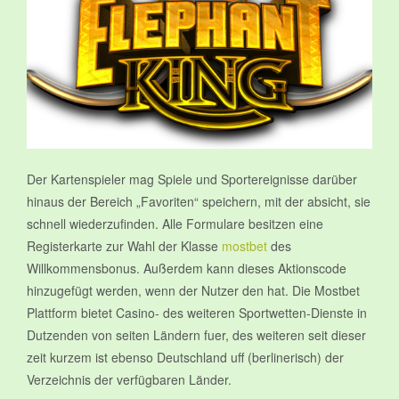
Der Kartenspieler mag Spiele und Sportereignisse darüber
hinaus der Bereich „Favoriten“ speichern, mit der absicht, sie
schnell wiederzufinden. Alle Formulare besitzen eine
Registerkarte zur Wahl der Klasse
mostbet
des
Willkommensbonus. Außerdem kann dieses Aktionscode
hinzugefügt werden, wenn der Nutzer den hat. Die Mostbet
Plattform bietet Casino- des weiteren Sportwetten-Dienste in
Dutzenden von seiten Ländern fuer, des weiteren seit dieser
zeit kurzem ist ebenso Deutschland uff (berlinerisch) der
Verzeichnis der verfügbaren Länder.