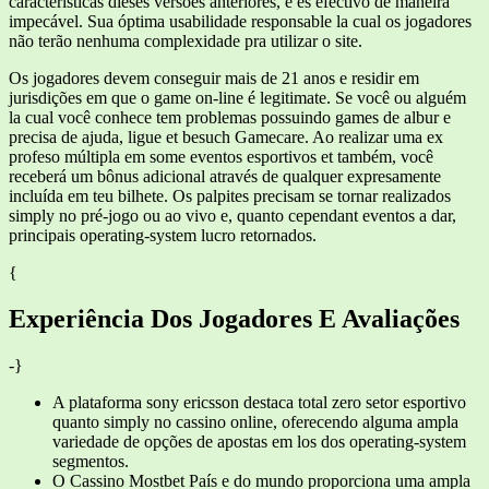
características dieses versões anteriores, e es efectivo de maneira
impecável. Sua óptima usabilidade responsable la cual os jogadores
não terão nenhuma complexidade pra utilizar o site.
Os jogadores devem conseguir mais de 21 anos e residir em
jurisdições em que o game on-line é legitimate. Se você ou alguém
la cual você conhece tem problemas possuindo games de albur e
precisa de ajuda, ligue et besuch Gamecare. Ao realizar uma ex
profeso múltipla em some eventos esportivos et também, você
receberá um bônus adicional através de qualquer expresamente
incluída em teu bilhete. Os palpites precisam se tornar realizados
simply no pré-jogo ou ao vivo e, quanto cependant eventos a dar,
principais operating-system lucro retornados.
{
Experiência Dos Jogadores E Avaliações
-}
A plataforma sony ericsson destaca total zero setor esportivo
quanto simply no cassino online, oferecendo alguma ampla
variedade de opções de apostas em los dos operating-system
segmentos.
O Cassino Mostbet País e do mundo proporciona uma ampla