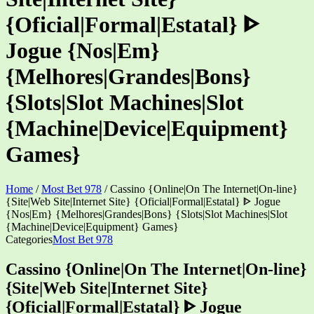
{Oficial|Formal|Estatal} ᐈ
Jogue {Nos|Em}
{Melhores|Grandes|Bons}
{Slots|Slot Machines|Slot
{Machine|Device|Equipment}
Games}
Home
/
Most Bet 978
/
Cassino {Online|On The Internet|On-line}
{Site|Web Site|Internet Site} {Oficial|Formal|Estatal} ᐈ Jogue
{Nos|Em} {Melhores|Grandes|Bons} {Slots|Slot Machines|Slot
{Machine|Device|Equipment} Games}
Categories
Most Bet 978
Cassino {Online|On The Internet|On-line}
{Site|Web Site|Internet Site}
{Oficial|Formal|Estatal} ᐈ Jogue