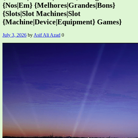
{Nos|Em} {Melhores|Grandes|Bons}
{Slots|Slot Machines|Slot
{Machine|Device|Equipment} Games}
July 3, 2026
by
Asif Ali Azad
0