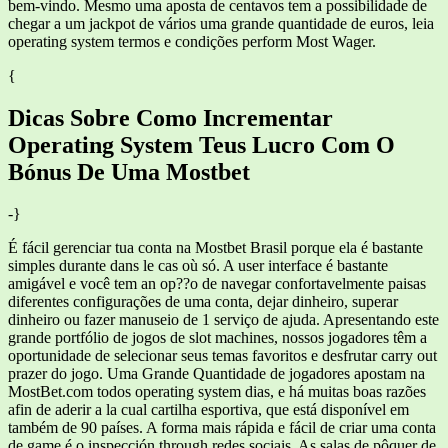
bem-vindo. Mesmo uma aposta de centavos tem a possibilidade de
chegar a um jackpot de vários uma grande quantidade de euros, leia
operating system termos e condições perform Most Wager.
{
Dicas Sobre Como Incrementar
Operating System Teus Lucro Com O
Bónus De Uma Mostbet
-}
É fácil gerenciar tua conta na Mostbet Brasil porque ela é bastante
simples durante dans le cas où só. A user interface é bastante
amigável e você tem an op??o de navegar confortavelmente paisas
diferentes configurações de uma conta, dejar dinheiro, superar
dinheiro ou fazer manuseio de 1 serviço de ajuda. Apresentando este
grande portfólio de jogos de slot machines, nossos jogadores têm a
oportunidade de selecionar seus temas favoritos e desfrutar carry out
prazer do jogo. Uma Grande Quantidade de jogadores apostam na
MostBet.com todos operating system dias, e há muitas boas razões
afin de aderir a la cual cartilha esportiva, que está disponível em
também de 90 países. A forma mais rápida e fácil de criar uma conta
de game é o inspección through redes sociais. As salas de pôquer de