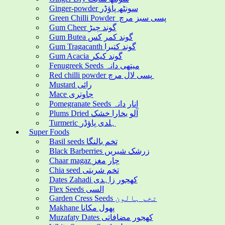
Ginger-powder سونٹھ پاؤڈر
Green Chilli Powder پسی سبز مرچ
Gum Cheer گوند چیڑ
Gum Butea گوند کمر کس
Gum Tragacanth گوند کتیرا
Gum Acacia گوند کیکر
Fenugreek Seeds میتھی دانہ
Red chilli powder پسی لال مرچ
Mustard رائی
Mace جاوتری
Pomegranate Seeds انار دانہ
Plums Dried آلو بخارا خشک
Turmeric ہلدی پاؤڈر
Super Foods
Basil seeds تخم بالنگا
Black Barberries زرشک شیریں
Chaar magaz چار مغز
Chia seed تخم شربتی
Dates Zahadi کھجور زاہدی
Flex Seeds السی
Garden Cress Seeds تخم ہالون
Makhane پھول مکانا
Muzafaty Dates کھجور مضافاتی