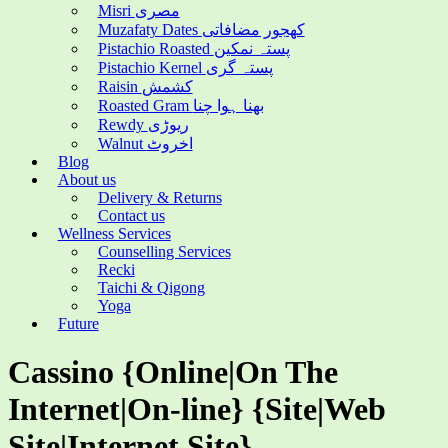
Misri مصری
Muzafaty Dates کھجور مضافاتی
Pistachio Roasted پستہ نمکین
Pistachio Kernel پستہ گری
Raisin کشمش
Roasted Gram بھنا ہوا چنا
Rewdy ریوڑی
Walnut اخروٹ
Blog
About us
Delivery & Returns
Contact us
Wellness Services
Counselling Services
Recki
Taichi & Qigong
Yoga
Future
Cassino {Online|On The
Internet|On-line} {Site|Web
Site|Internet Site}