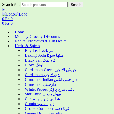
Search for:
Search
Menu
0
₨
0
0
₨
0
Home
Monthly Grocery Discounts
Natural Probiotics & Gut Health
Herbs & Spices
Bay Leaf تیز پات
Baking Soda میٹھا سوڈا
Black Salt کالا نمک
Clove لونگ
Cardamom Green چھوٹی الائچی
Cardamom بڑی لایچی
Cinnamon Indian دار چینی انڈین
Cinnamon دارچینی
Whitet Pepper دکنی مرچ پاؤڈر
Star Anise پھول بادیان
Caraway شاہی زیرہ
Cumin زیرہ سفید
Coarse-Coriander کوٹا دھنیا
Ginger Dry سونٹھ سابت