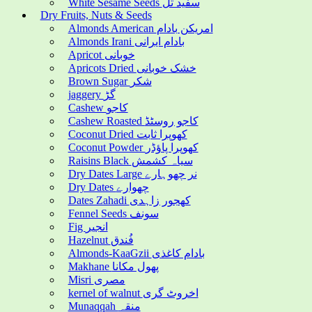
White Sesame Seeds سفید تل
Dry Fruits, Nuts & Seeds
Almonds American امریکن بادام
Almonds Irani بادام ایرانی
Apricot خوبانی
Apricots Dried خشک خوبانی
Brown Sugar شکر
jaggery گڑ
Cashew کاجو
Cashew Roasted کاجو روسٹڈ
Coconut Dried کھوپرا ثابت
Coconut Powder کھوپرا پاؤڈر
Raisins Black سیاہ کشمش
Dry Dates Large نر چھوہارے
Dry Dates چھوارے
Dates Zahadi کھجور زاہدی
Fennel Seeds سونف
Fig انجیر
Hazelnut فُندق
Almonds-KaaGzii بادام کاغذی
Makhane پھول مکانا
Misri مصری
kernel of walnut اخروٹ گری
Munaqqah منقہ