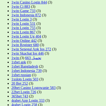
1win Casino Login 844
(3)
1win Ci 883
(3)
1win Game 733
(3)
1win Indonesia 872
(3)
1win Login 3
(3)
1win Login 531
(3)
1win Login 755
(3)
1win Login 867
(3)
1win Login Ug 404
(3)
1win Online 442
(3)
1win Register 680
(3)
1win Senegal Apk Ios 272
(3)
1win Skachat Ios 446
(3)
(3)
1win تحميل 663
1xbet apk
(1)
1xbet Bangladesh
(2)
1xbet Indonesia 739
(3)
1xbet russian
(1)
1xslots Login 503
(3)
20 Bet 252
(3)
20bet Casino Logowanie 583
(3)
22bet Login 726
(3)
365bet 743
(2)
4rabet App Login 333
(3)
4rabet Login 258
(3)