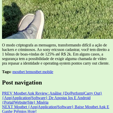
O modo criptografa as mensagens, transformando difícil a ação de
hackers e criminosos. Ao sony ericsson cadastrar, você tem direito a
1 bônus de boas-vindas de 125% até R$ 2k. Em alguns casos, a
segurança tem a possibilidade de exigir alguma chamada de vídeo
pra repasar a identidade e operating-system pontos carry out cliente.
Tags:
mostbet br
mostbet mobile
Post navigation
PREV
Mostbet Apk Review: Análise {Do|Perform|Carry Out}
{App|Application|Software} De Apostas Ios E Android
{Portal|Website|Site} Miséria
NEXT
Mostbet {App|Application|Software} Baixe Mostbet Apk E
Ganhe Prêmios Hoje!