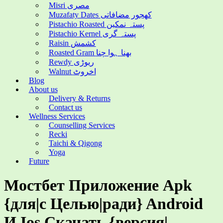
Misri مصری
Muzafaty Dates کھجور مضافاتی
Pistachio Roasted پستہ نمکین
Pistachio Kernel پستہ گری
Raisin کشمش
Roasted Gram بھنا ہوا چنا
Rewdy ریوڑی
Walnut اخروٹ
Blog
About us
Delivery & Returns
Contact us
Wellness Services
Counselling Services
Recki
Taichi & Qigong
Yoga
Future
Мостбет Приложение Apk
{для|с Целью|ради} Android
И Ios Скачать {версия|