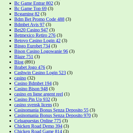
Bc Game Entrar 802
(3)
Bc Game Top 69
(3)
Bcgaming 82
(3)
Bdm Bet Promo Code 488
(3)
Bdmbet Avis 97
(3)
Bet20 Casino 947
(3)
Betmexico Retiro 276
(3)
Betovo Casino Login 42
(3)
Bingo Eurobet 734
(3)
Bison Casino Logowanie 96
(3)
Blaze 751
(3)
Blog
(891)
Brabet Jogo 476
(3)
Cashwin Casino Login 523
(3)
casino
(32)
Casino Bdmbet 194
(3)
Casino Bison 948
(3)
casino en ligne argent reel
(1)
Casino Pin Up 932
(3)
casino svensk licens
(1)
Casinomania Bonus Senza Deposito 55
(3)
Casinomania Bonus Senza Deposito 970
(3)
Celuapuestas Online 775
(3)
Chicken Road Demo 394
(3)
Chicken Road Game 814
(3)