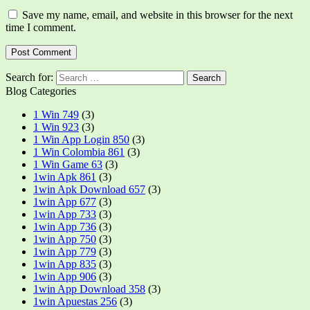
Save my name, email, and website in this browser for the next
time I comment.
Search for:
Blog Categories
1 Win 749
(3)
1 Win 923
(3)
1 Win App Login 850
(3)
1 Win Colombia 861
(3)
1 Win Game 63
(3)
1win Apk 861
(3)
1win Apk Download 657
(3)
1win App 677
(3)
1win App 733
(3)
1win App 736
(3)
1win App 750
(3)
1win App 779
(3)
1win App 835
(3)
1win App 906
(3)
1win App Download 358
(3)
1win Apuestas 256
(3)