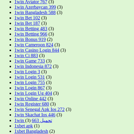
1win Aviator 767
(3)
1win Azerbaycan 399
(3)
1win Bangladesh 588
(3)
1win Bet 102
(3)
1win Bet 187
(3)
1win Betting 483
(3)
1win Betting 966
(3)
1win Bonus 919
(2)
1win Cameroon 824
(3)
1win Casino Login 844
(3)
1win Ci 883
(3)
1win Game 733
(3)
1win Indonesia 872
(3)
1win Login 3
(3)
1win Login 531
(3)
1win Login 755
(3)
1win Login 867
(3)
1win Login Ug 404
(3)
1win Online 442
(3)
1win Register 680
(3)
1win Senegal Apk Ios 272
(3)
1win Skachat Ios 446
(3)
(3)
1win تحميل 663
1xbet apk
(1)
1xbet Bangladesh
(2)