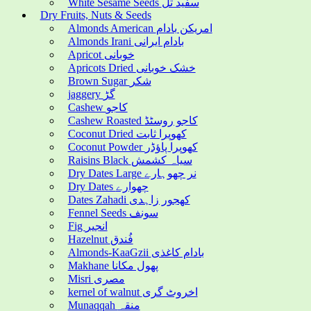
White Sesame Seeds سفید تل
Dry Fruits, Nuts & Seeds
Almonds American امریکن بادام
Almonds Irani بادام ایرانی
Apricot خوبانی
Apricots Dried خشک خوبانی
Brown Sugar شکر
jaggery گڑ
Cashew کاجو
Cashew Roasted کاجو روسٹڈ
Coconut Dried کھوپرا ثابت
Coconut Powder کھوپرا پاؤڈر
Raisins Black سیاہ کشمش
Dry Dates Large نر چھوہارے
Dry Dates چھوارے
Dates Zahadi کھجور زاہدی
Fennel Seeds سونف
Fig انجیر
Hazelnut فُندق
Almonds-KaaGzii بادام کاغذی
Makhane پھول مکانا
Misri مصری
kernel of walnut اخروٹ گری
Munaqqah منقہ