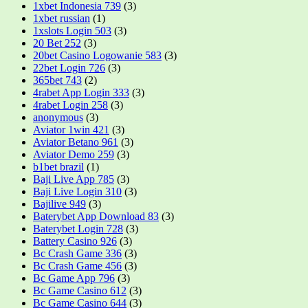
1xbet Indonesia 739
(3)
1xbet russian
(1)
1xslots Login 503
(3)
20 Bet 252
(3)
20bet Casino Logowanie 583
(3)
22bet Login 726
(3)
365bet 743
(2)
4rabet App Login 333
(3)
4rabet Login 258
(3)
anonymous
(3)
Aviator 1win 421
(3)
Aviator Betano 961
(3)
Aviator Demo 259
(3)
b1bet brazil
(1)
Baji Live App 785
(3)
Baji Live Login 310
(3)
Bajilive 949
(3)
Baterybet App Download 83
(3)
Baterybet Login 728
(3)
Battery Casino 926
(3)
Bc Crash Game 336
(3)
Bc Crash Game 456
(3)
Bc Game App 796
(3)
Bc Game Casino 612
(3)
Bc Game Casino 644
(3)