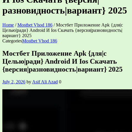
разновидность|вариант} 2025
Home
/
Mostbet Vhod 186
/
Мостбет Приложение Apk {для|с
Целью|ради} Android И Ios Скачать {версия|разновидность|
вариант} 2025
Categories
Mostbet Vhod 186
Мостбет Приложение Apk {для|с
Целью|ради} Android И Ios Скачать
{версия|разновидность|вариант} 2025
July 2, 2026
by
Asif Ali Azad
0