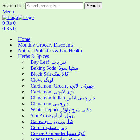
Search for:
Search
Menu
0
₨
0
0
₨
0
Home
Monthly Grocery Discounts
Natural Probiotics & Gut Health
Herbs & Spices
Bay Leaf تیز پات
Baking Soda میٹھا سوڈا
Black Salt کالا نمک
Clove لونگ
Cardamom Green چھوٹی الائچی
Cardamom بڑی لایچی
Cinnamon Indian دار چینی انڈین
Cinnamon دارچینی
Whitet Pepper دکنی مرچ پاؤڈر
Star Anise پھول بادیان
Caraway شاہی زیرہ
Cumin زیرہ سفید
Coarse-Coriander کوٹا دھنیا
Ginger Dry سونٹھ سابت