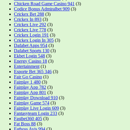
Chicken Road Game Casino 941
(3)
Codice Bonus Admiralbet 909
(3)
Crickex Bet 288
(3)
Crickex In 893
(3)
Crickex Live 292
(3)
Crickex Live 778
(3)
Crickex Login 191
(3)
Crickex Login In 305
(3)
Dafabet Apps 954
(3)
Dafabet Sports 130
(3)
Ekbet Login 548
(3)
Energy Casino 18
(3)
Entertainment
(1)
Esporte Bet 365 346
(3)
Fair Go Casino
(1)
Fairplay 1 480
(3)
Fairplay App 782
(3)
Fairplay App 801
(3)
Fairplay Download 910
(3)
Fairplay Game 574
(3)
Fairplay Live Login 609
(3)
Fantasyteam Login 233
(3)
Fastbet360 405
(3)
Fat Boss 88
(3)
Fatboss Avis 994
(3)