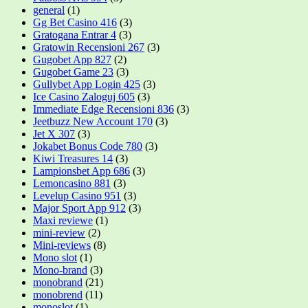
general
(1)
Gg Bet Casino 416
(3)
Gratogana Entrar 4
(3)
Gratowin Recensioni 267
(3)
Gugobet App 827
(2)
Gugobet Game 23
(3)
Gullybet App Login 425
(3)
Ice Casino Zaloguj 605
(3)
Immediate Edge Recensioni 836
(3)
Jeetbuzz New Account 170
(3)
Jet X 307
(3)
Jokabet Bonus Code 780
(3)
Kiwi Treasures 14
(3)
Lampionsbet App 686
(3)
Lemoncasino 881
(3)
Levelup Casino 951
(3)
Major Sport App 912
(3)
Maxi reviewe
(1)
mini-review
(2)
Mini-reviews
(8)
Mono slot
(1)
Mono-brand
(3)
monobrand
(21)
monobrend
(11)
monoslot
(1)