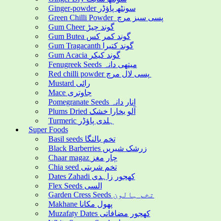
Ginger-powder سونٹھ پاؤڈر
Green Chilli Powder پسی سبز مرچ
Gum Cheer گوند چیڑ
Gum Butea گوند کمر کس
Gum Tragacanth گوند کتیرا
Gum Acacia گوند کیکر
Fenugreek Seeds میتھی دانہ
Red chilli powder پسی لال مرچ
Mustard رائی
Mace جاوتری
Pomegranate Seeds انار دانہ
Plums Dried آلو بخارا خشک
Turmeric ہلدی پاؤڈر
Super Foods
Basil seeds تخم بالنگا
Black Barberries زرشک شیریں
Chaar magaz چار مغز
Chia seed تخم شربتی
Dates Zahadi کھجور زاہدی
Flex Seeds السی
Garden Cress Seeds تخم ہالون
Makhane پھول مکانا
Muzafaty Dates کھجور مضافاتی