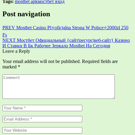
Tags:
mostbet apk
мостбет вход
Post navigation
PREV
Mostbet Casino Pl⭐️oficjalna Strona W Polsce⭐️2000zł 250
Fs
NEXT
Мостбет Официальный {сайт|ресурс|веб-сайт} Казино
И Ставки В Бк Рабочее Зеркало Mostbet На Сегодня
Leave a Reply
Your email address will not be published.
Required fields are
marked
*