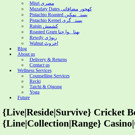
Misri مصری
Muzafaty Dates کھجور مضافاتی
Pistachio Roasted پستہ نمکین
Pistachio Kernel پستہ گری
Raisin کشمش
Roasted Gram بھنا ہوا چنا
Rewdy ریوڑی
Walnut اخروٹ
Blog
About us
Delivery & Returns
Contact us
Wellness Services
Counselling Services
Recki
Taichi & Qigong
Yoga
Future
{Live|Reside|Survive} Cricket B
{Line|Collection|Range} Casino