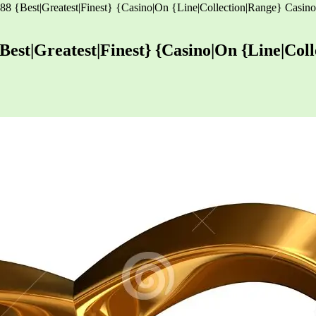
88 {Best|Greatest|Finest} {Casino|On {Line|Collection|Range} Casino
{Best|Greatest|Finest} {Casino|On {Line|Col