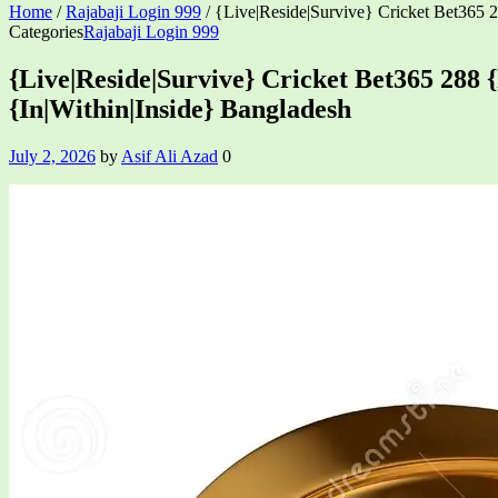
Home
/
Rajabaji Login 999
/
{Live|Reside|Survive} Cricket Bet365 2
Categories
Rajabaji Login 999
{Live|Reside|Survive} Cricket Bet365 288 
{In|Within|Inside} Bangladesh
July 2, 2026
by
Asif Ali Azad
0