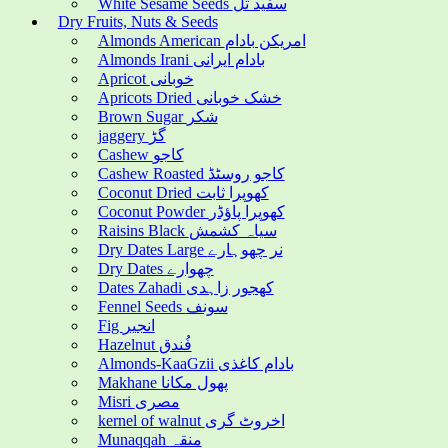
White Sesame Seeds سفید تل
Dry Fruits, Nuts & Seeds
Almonds American امریکن بادام
Almonds Irani بادام ایرانی
Apricot خوبانی
Apricots Dried خشک خوبانی
Brown Sugar شکر
jaggery گڑ
Cashew کاجو
Cashew Roasted کاجو روسٹڈ
Coconut Dried کھوپرا ثابت
Coconut Powder کھوپرا پاؤڈر
Raisins Black سیاہ کشمش
Dry Dates Large نر چھوہارے
Dry Dates چھوارے
Dates Zahadi کھجور زاہدی
Fennel Seeds سونف
Fig انجیر
Hazelnut فُندق
Almonds-KaaGzii بادام کاغذی
Makhane پھول مکانا
Misri مصری
kernel of walnut اخروٹ گری
Munaqqah منقہ