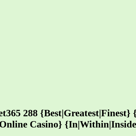
et365 288 {Best|Greatest|Finest}
|Online Casino} {In|Within|Insid