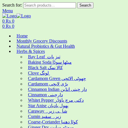
Search for:
Search
Menu
0
₨
0
0
₨
0
Home
Monthly Grocery Discounts
Natural Probiotics & Gut Health
Herbs & Spices
Bay Leaf تیز پات
Baking Soda میٹھا سوڈا
Black Salt کالا نمک
Clove لونگ
Cardamom Green چھوٹی الائچی
Cardamom بڑی لایچی
Cinnamon Indian دار چینی انڈین
Cinnamon دارچینی
Whitet Pepper دکنی مرچ پاؤڈر
Star Anise پھول بادیان
Caraway شاہی زیرہ
Cumin زیرہ سفید
Coarse-Coriander کوٹا دھنیا
Ginger Dry سونٹھ سابت