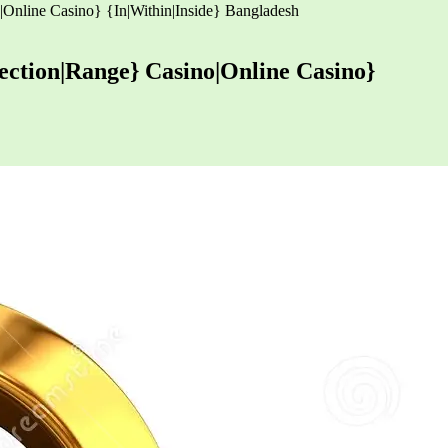
|Online Casino} {In|Within|Inside} Bangladesh
lection|Range} Casino|Online Casino}