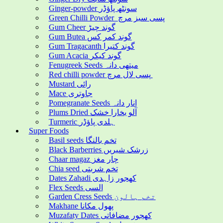
Ginger-powder سونٹھ پاؤڈر
Green Chilli Powder پسی سبز مرچ
Gum Cheer گوند چیڑ
Gum Butea گوند کمر کس
Gum Tragacanth گوند کتیرا
Gum Acacia گوند کیکر
Fenugreek Seeds میتھی دانہ
Red chilli powder پسی لال مرچ
Mustard رائی
Mace جاوتری
Pomegranate Seeds انار دانہ
Plums Dried آلو بخارا خشک
Turmeric ہلدی پاؤڈر
Super Foods
Basil seeds تخم بالنگا
Black Barberries زرشک شیریں
Chaar magaz چار مغز
Chia seed تخم شربتی
Dates Zahadi کھجور زاہدی
Flex Seeds السی
Garden Cress Seeds تخم ہالون
Makhane پھول مکانا
Muzafaty Dates کھجور مضافاتی