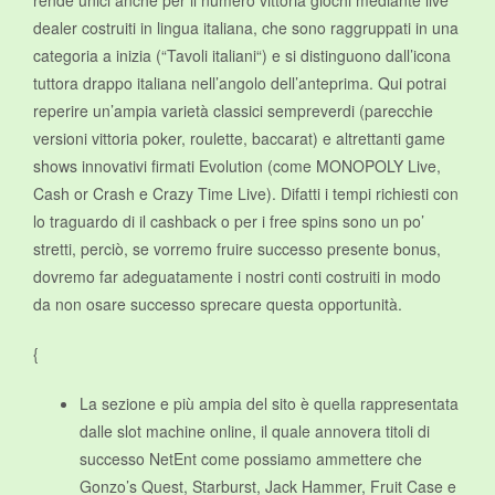
rende unici anche per il numero vittoria giochi mediante live
dealer costruiti in lingua italiana, che sono raggruppati in una
categoria a inizia (“Tavoli italiani“) e si distinguono dall’icona
tuttora drappo italiana nell’angolo dell’anteprima. Qui potrai
reperire un’ampia varietà classici sempreverdi (parecchie
versioni vittoria poker, roulette, baccarat) e altrettanti game
shows innovativi firmati Evolution (come MONOPOLY Live,
Cash or Crash e Crazy Time Live). Difatti i tempi richiesti con
lo traguardo di il cashback o per i free spins sono un po’
stretti, perciò, se vorremo fruire successo presente bonus,
dovremo far adeguatamente i nostri conti costruiti in modo
da non osare successo sprecare questa opportunità.
{
La sezione e più ampia del sito è quella rappresentata
dalle slot machine online, il quale annovera titoli di
successo NetEnt come possiamo ammettere che
Gonzo’s Quest, Starburst, Jack Hammer, Fruit Case e