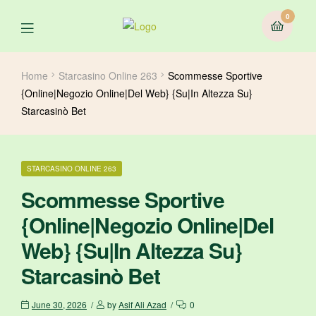
0
Home
Starcasino Online 263
Scommesse Sportive
{Online|Negozio Online|Del Web} {Su|In Altezza Su}
Starcasinò Bet
STARCASINO ONLINE 263
Scommesse Sportive
{Online|Negozio Online|Del
Web} {Su|In Altezza Su}
Starcasinò Bet
June 30, 2026
by
Asif Ali Azad
0