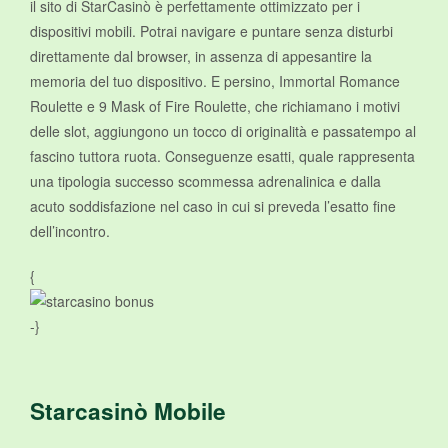
il sito di StarCasinò è perfettamente ottimizzato per i
dispositivi mobili. Potrai navigare e puntare senza disturbi
direttamente dal browser, in assenza di appesantire la
memoria del tuo dispositivo. E persino, Immortal Romance
Roulette e 9 Mask of Fire Roulette, che richiamano i motivi
delle slot, aggiungono un tocco di originalità e passatempo al
fascino tuttora ruota. Conseguenze esatti, quale rappresenta
una tipologia successo scommessa adrenalinica e dalla
acuto soddisfazione nel caso in cui si preveda l’esatto fine
dell’incontro.
{
-}
Starcasinò Mobile