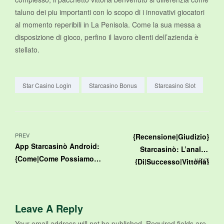
taluno dei piu importanti con lo scopo di i innovativi giocatori
al momento reperibili in La Penisola. Come la sua messa a
disposizione di gioco, perfino il lavoro clienti dell’azienda è
stellato.
Star Casino Login
Starcasino Bonus
Starcasino Slot
PREV
{Recensione|Giudizio}
App Starcasinò Android:
Starcasinò: L’analisi
{Come|Come Possiamo
NEXT
{Di|Successo|Vittoria}
{Dire|Ammettere|Asserire}
Bonus, Giochi, App E
Che} Funziona
{Assistenza|Aiuto|Sevizio}
Leave A Reply
Your email address will not be published.
Required fields are