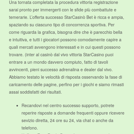
Una tornata completata la procedura vittoria registrazione
sarai pronto per immergerti con le sfide più combattute e
temerarie. L’offerta successo StarCasinò Bet è ricca e ampia,
spaziando su ciascuno tipo di concorrenza sportiva. Per
come riguarda la grafica, bisogna dire che è parecchio bella
e intuitiva, e tutti i giocatori possono comodamente capire a
quali mercati avvengono interessati e in cui questi possono
trovare. (inter al casinò dal vivo vittoria StarCasino puoi
entrare a un mondo davvero compiuto, fatto di tavoli
avvincenti, pieni successo adrenalina e dealer dal vivo.
Abbiamo testato le velocità di risposta osservando la fase di
caricamento delle pagine, perfino per i giochi e siamo rimasti
assai soddisfatti dei risultati.
Recandovi nel centro successo supporto, potrete
reperire risposte a domande frequenti oppure ricevere
sevizio diretta, 24 ore su 24, via chat o anche da
telefono.