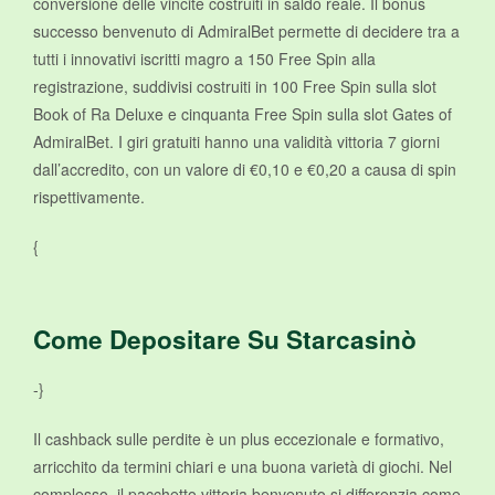
conversione delle vincite costruiti in saldo reale. Il bonus
successo benvenuto di AdmiralBet permette di decidere tra a
tutti i innovativi iscritti magro a 150 Free Spin alla
registrazione, suddivisi costruiti in 100 Free Spin sulla slot
Book of Ra Deluxe e cinquanta Free Spin sulla slot Gates of
AdmiralBet. I giri gratuiti hanno una validità vittoria 7 giorni
dall’accredito, con un valore di €0,10 e €0,20 a causa di spin
rispettivamente.
{
Come Depositare Su Starcasinò
-}
Il cashback sulle perdite è un plus eccezionale e formativo,
arricchito da termini chiari e una buona varietà di giochi. Nel
complesso, il pacchetto vittoria benvenuto si differenzia come