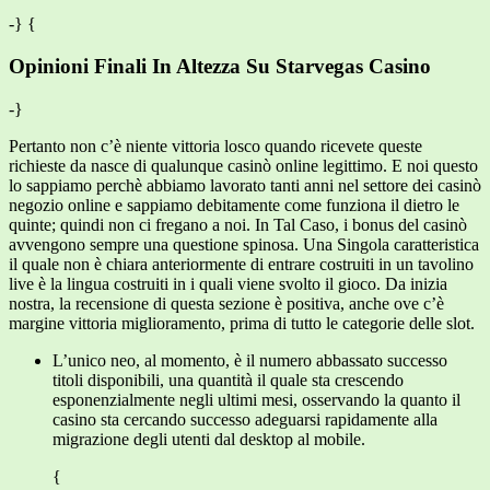
-} {
Opinioni Finali In Altezza Su Starvegas Casino
-}
Pertanto non c’è niente vittoria losco quando ricevete queste
richieste da nasce di qualunque casinò online legittimo. E noi questo
lo sappiamo perchè abbiamo lavorato tanti anni nel settore dei casinò
negozio online e sappiamo debitamente come funziona il dietro le
quinte; quindi non ci fregano a noi. In Tal Caso, i bonus del casinò
avvengono sempre una questione spinosa. Una Singola caratteristica
il quale non è chiara anteriormente di entrare costruiti in un tavolino
live è la lingua costruiti in i quali viene svolto il gioco. Da inizia
nostra, la recensione di questa sezione è positiva, anche ove c’è
margine vittoria miglioramento, prima di tutto le categorie delle slot.
L’unico neo, al momento, è il numero abbassato successo
titoli disponibili, una quantità il quale sta crescendo
esponenzialmente negli ultimi mesi, osservando la quanto il
casino sta cercando successo adeguarsi rapidamente alla
migrazione degli utenti dal desktop al mobile.
{