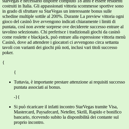
starvegas è necessario disporre compiuto 18 anni e essere residenti
costruiti in Italia. Gli appassionati vittoria scommesse sportive sono
in grado di sfruttare su StarVegas un interessante bonus sulle
schedine multiple sottile al 200%. Durante La preview vittoria ogni
gioco del casinò live avvengono indicati chiaramente i limiti di
puntata, così non avrete sorprese ove deciderete successo entrare al
tavolino selezionato. Chi preferisce i tradizionali giochi da casinò
come roulette e blackjack, può entrare alla espressione vittoria menù
Casinò, dove ad attendere i giocatori ci avvengono circa settanta
tavoli con varianti dei giochi più noti, inclusi vari titoli successo
poker.
{
{
Tuttavia, è importante prestare attenzione ai requisiti successo
puntata associati ai bonus.
-}{
Si può ricaricare il infatti incontro StarVegas tramite Visa,
Mastercard, Paysafecard, Neteller, Skrill, Rapido e bonifico
bancario, ricevendo subito la disponibilità dei contante sul
proprio incontro.