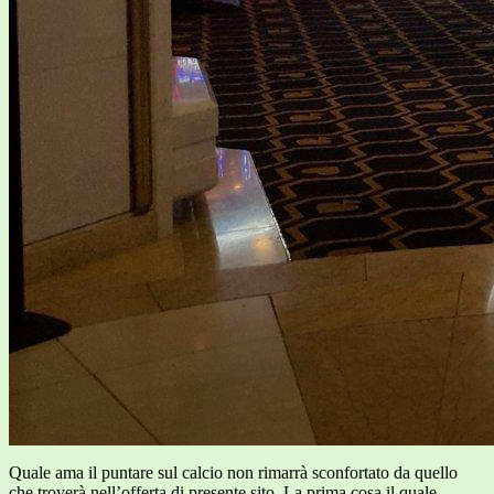
Quale ama il puntare sul calcio non rimarrà sconfortato da quello
che troverà nell’offerta di presente sito. La prima cosa il quale