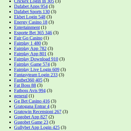
Crickex Login In 305
(3)
Dafabet Apps 954
(3)
Dafabet Sports 130
(3)
Ekbet Login 548
(3)
Energy Casino 18
(3)
Entertainment
(1)
Esporte Bet 365 346
(3)
Fair Go Casino
(1)
Fairplay 1 480
(3)
Fairplay App 782
(3)
Fairplay App 801
(3)
Fairplay Download 910
(3)
Fairplay Game 574
(3)
Fairplay Live Login 609
(3)
Fantasyteam Login 233
(3)
Fastbet360 405
(3)
Fat Boss 88
(3)
Fatboss Avis 994
(3)
general
(1)
Gg Bet Casino 416
(3)
Gratogana Entrar 4
(3)
Gratowin Recensioni 267
(3)
Gugobet App 827
(2)
Gugobet Game 23
(3)
Gullybet App Login 425
(3)