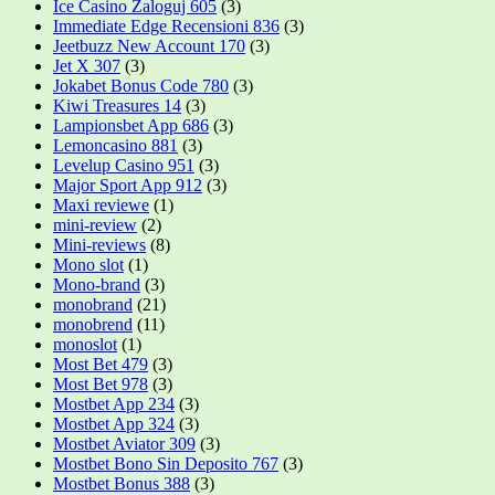
Ice Casino Zaloguj 605
(3)
Immediate Edge Recensioni 836
(3)
Jeetbuzz New Account 170
(3)
Jet X 307
(3)
Jokabet Bonus Code 780
(3)
Kiwi Treasures 14
(3)
Lampionsbet App 686
(3)
Lemoncasino 881
(3)
Levelup Casino 951
(3)
Major Sport App 912
(3)
Maxi reviewe
(1)
mini-review
(2)
Mini-reviews
(8)
Mono slot
(1)
Mono-brand
(3)
monobrand
(21)
monobrend
(11)
monoslot
(1)
Most Bet 479
(3)
Most Bet 978
(3)
Mostbet App 234
(3)
Mostbet App 324
(3)
Mostbet Aviator 309
(3)
Mostbet Bono Sin Deposito 767
(3)
Mostbet Bonus 388
(3)