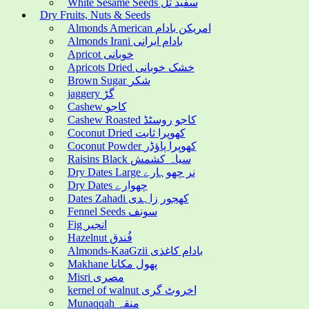
White Sesame Seeds سفید تل
Dry Fruits, Nuts & Seeds
Almonds American امریکن بادام
Almonds Irani بادام ایرانی
Apricot خوبانی
Apricots Dried خشک خوبانی
Brown Sugar شکر
jaggery گڑ
Cashew کاجو
Cashew Roasted کاجو روسٹڈ
Coconut Dried کھوپرا ثابت
Coconut Powder کھوپرا پاؤڈر
Raisins Black سیاہ کشمش
Dry Dates Large نر چھوہارے
Dry Dates چھوارے
Dates Zahadi کھجور زاہدی
Fennel Seeds سونف
Fig انجیر
Hazelnut فُندق
Almonds-KaaGzii بادام کاغذی
Makhane پھول مکانا
Misri مصری
kernel of walnut اخروٹ گری
Munaqqah منقہ