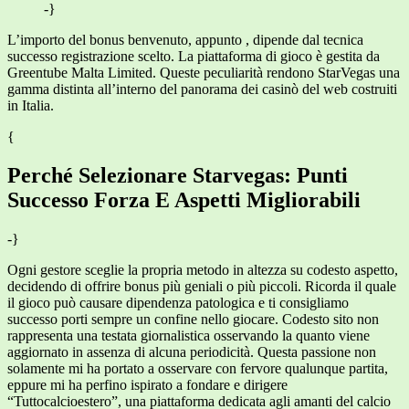
-}
L’importo del bonus benvenuto, appunto , dipende dal tecnica
successo registrazione scelto. La piattaforma di gioco è gestita da
Greentube Malta Limited. Queste peculiarità rendono StarVegas una
gamma distinta all’interno del panorama dei casinò del web costruiti
in Italia.
{
Perché Selezionare Starvegas: Punti
Successo Forza E Aspetti Migliorabili
-}
Ogni gestore sceglie la propria metodo in altezza su codesto aspetto,
decidendo di offrire bonus più geniali o più piccoli. Ricorda il quale
il gioco può causare dipendenza patologica e ti consigliamo
successo porti sempre un confine nello giocare. Codesto sito non
rappresenta una testata giornalistica osservando la quanto viene
aggiornato in assenza di alcuna periodicità. Questa passione non
solamente mi ha portato a osservare con fervore qualunque partita,
eppure mi ha perfino ispirato a fondare e dirigere
“Tuttocalcioestero”, una piattaforma dedicata agli amanti del calcio