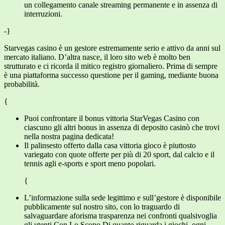
un collegamento canale streaming permanente e in assenza di
interruzioni.
-}
Starvegas casino è un gestore estremamente serio e attivo da anni sul
mercato italiano. D’altra nasce, il loro sito web è molto ben
strutturato e ci ricorda il mitico registro giornaliero. Prima di sempre
è una piattaforma successo questione per il gaming, mediante buona
probabilità.
{
Puoi confrontare il bonus vittoria StarVegas Casino con
ciascuno gli altri bonus in assenza di deposito casinò che trovi
nella nostra pagina dedicata!
Il palinsesto offerto dalla casa vittoria gioco è piuttosto
variegato con quote offerte per più di 20 sport, dal calcio e il
tennis agli e-sports e sport meno popolari.
{
L’informazione sulla sede legittimo e sull’gestore è disponibile
pubblicamente sul nostro sito, con lo traguardo di
salvaguardare aforisma trasparenza nei confronti qualsivoglia
gli utenti.Con Lo Scopo Di quanto riguarda i giochi, ogni