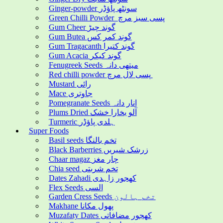
Ginger-powder سونٹھ پاؤڈر
Green Chilli Powder پسی سبز مرچ
Gum Cheer گوند چیڑ
Gum Butea گوند کمر کس
Gum Tragacanth گوند کتیرا
Gum Acacia گوند کیکر
Fenugreek Seeds میتھی دانہ
Red chilli powder پسی لال مرچ
Mustard رائی
Mace جاوتری
Pomegranate Seeds انار دانہ
Plums Dried آلو بخارا خشک
Turmeric ہلدی پاؤڈر
Super Foods
Basil seeds تخم بالنگا
Black Barberries زرشک شیریں
Chaar magaz چار مغز
Chia seed تخم شربتی
Dates Zahadi کھجور زاہدی
Flex Seeds السی
Garden Cress Seeds تخم ہالون
Makhane پھول مکانا
Muzafaty Dates کھجور مضافاتی