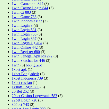
1win Cameroon 824
(3)
1win Casino Login 844
(3)
1win Ci 883
(3)
1win Game 733
(3)
1win Indonesia 872
(3)
1win Login 3
(3)
1win Login 531
(3)
1win Login 755
(3)
1win Login 867
(3)
1win Login Ug 404
(3)
1win Online 442
(3)
1win Register 680
(3)
1win Senegal Apk Ios 272
(3)
1win Skachat Ios 446
(3)
(3)
1win تحميل 663
1xbet apk
(1)
1xbet Bangladesh
(2)
1xbet Indonesia 739
(3)
1xbet russian
(1)
1xslots Login 503
(3)
20 Bet 252
(3)
20bet Casino Logowanie 583
(3)
22bet Login 726
(3)
365bet 743
(2)
4rabet App Login 333
(3)