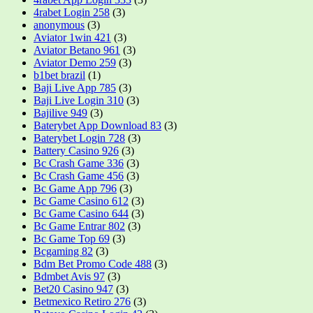
4rabet Login 258
(3)
anonymous
(3)
Aviator 1win 421
(3)
Aviator Betano 961
(3)
Aviator Demo 259
(3)
b1bet brazil
(1)
Baji Live App 785
(3)
Baji Live Login 310
(3)
Bajilive 949
(3)
Baterybet App Download 83
(3)
Baterybet Login 728
(3)
Battery Casino 926
(3)
Bc Crash Game 336
(3)
Bc Crash Game 456
(3)
Bc Game App 796
(3)
Bc Game Casino 612
(3)
Bc Game Casino 644
(3)
Bc Game Entrar 802
(3)
Bc Game Top 69
(3)
Bcgaming 82
(3)
Bdm Bet Promo Code 488
(3)
Bdmbet Avis 97
(3)
Bet20 Casino 947
(3)
Betmexico Retiro 276
(3)