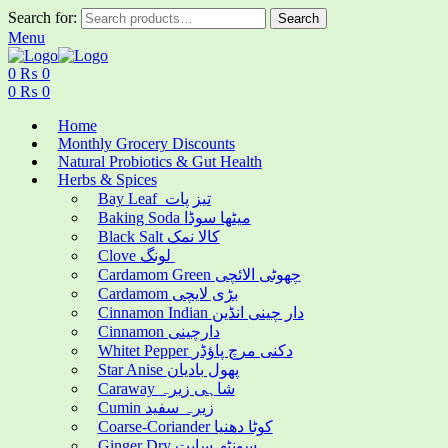
Search for:
Search
Menu
0
₨
0
0
₨
0
Home
Monthly Grocery Discounts
Natural Probiotics & Gut Health
Herbs & Spices
Bay Leaf تیز پات
Baking Soda میٹھا سوڈا
Black Salt کالا نمک
Clove لونگ
Cardamom Green چھوٹی الائچی
Cardamom بڑی لایچی
Cinnamon Indian دار چینی انڈین
Cinnamon دارچینی
Whitet Pepper دکنی مرچ پاؤڈر
Star Anise پھول بادیان
Caraway شاہی زیرہ
Cumin زیرہ سفید
Coarse-Coriander کوٹا دھنیا
Ginger Dry سونٹھ سابت