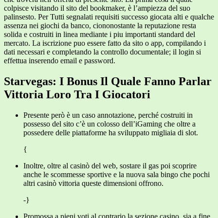
colpisce visitando il sito del bookmaker, è l’ampiezza del suo
palinsesto. Per Tutti segnalati requisiti successo giocata alti e qualche
assenza nei giochi da banco, ciononostante la reputazione resta
solida e costruiti in linea mediante i piu importanti standard del
mercato. La iscrizione puo essere fatto da sito o app, compilando i
dati necessari e completando la controllo documentale; il login si
effettua inserendo email e password.
Starvegas: I Bonus Il Quale Fanno Parlar
Vittoria Loro Tra I Giocatori
Presente però è un caso annotazione, perché costruiti in
possesso del sito c’è un colosso dell’iGaming che oltre a
possedere delle piattaforme ha sviluppato migliaia di slot.
{
Inoltre, oltre al casinò del web, sostare il gas poi scoprire
anche le scommesse sportive e la nuova sala bingo che pochi
altri casinò vittoria queste dimensioni offrono.
-}
Promossa a pieni voti al contrario la sezione casino, sia a fine