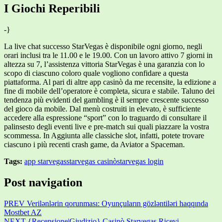
I Giochi Reperibili
-}
La live chat successo StarVegas è disponibile ogni giorno, negli
orari inclusi tra le 11.00 e le 19.00. Con un lavoro attivo 7 giorni in
altezza su 7, l’assistenza vittoria StarVegas è una garanzia con lo
scopo di ciascuno coloro quale vogliono confidare a questa
piattaforma. Al pari di altre app casinò da me recensite, la edizione a
fine di mobile dell’operatore è completa, sicura e stabile. Taluno dei
tendenza più evidenti del gambling è il sempre crescente successo
del gioco da mobile. Dal menù costruiti in elevato, è sufficiente
accedere alla espressione “sport” con lo traguardo di consultare il
palinsesto degli eventi live e pre-match sui quali piazzare la vostra
scommessa. In Aggiunta alle classiche slot, infatti, potete trovare
ciascuno i più recenti crash game, da Aviator a Spaceman.
Tags:
app starvegas
starvegas casinò
starvegas login
Post navigation
PREV
Verilənlərin qorunması: Oyunçuların gözləntiləri haqqında
Mostbet AZ
NEXT
{Recensione|Giudizio} Casinò Starvegas Ricevi