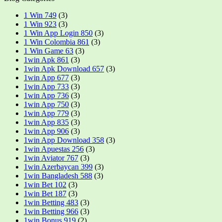
1 Win 749
(3)
1 Win 923
(3)
1 Win App Login 850
(3)
1 Win Colombia 861
(3)
1 Win Game 63
(3)
1win Apk 861
(3)
1win Apk Download 657
(3)
1win App 677
(3)
1win App 733
(3)
1win App 736
(3)
1win App 750
(3)
1win App 779
(3)
1win App 835
(3)
1win App 906
(3)
1win App Download 358
(3)
1win Apuestas 256
(3)
1win Aviator 767
(3)
1win Azerbaycan 399
(3)
1win Bangladesh 588
(3)
1win Bet 102
(3)
1win Bet 187
(3)
1win Betting 483
(3)
1win Betting 966
(3)
1win Bonus 919
(2)