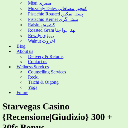
Misri مصری
Muzafaty Dates کھجور مضافاتی
Pistachio Roasted پستہ نمکین
Pistachio Kernel پستہ گری
Raisin کشمش
Roasted Gram بھنا ہوا چنا
Rewdy ریوڑی
Walnut اخروٹ
Blog
About us
Delivery & Returns
Contact us
Wellness Services
Counselling Services
Recki
Taichi & Qigong
Yoga
Future
Starvegas Casino
{Recensione|Giudizio} 300 +
30fs Bonus