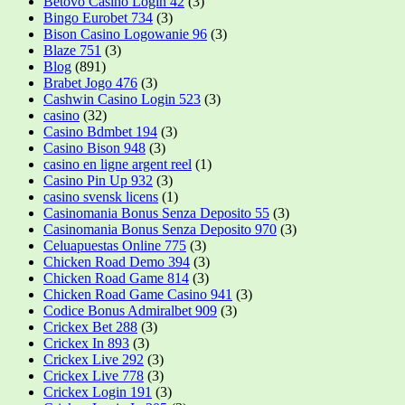
Betovo Casino Login 42
(3)
Bingo Eurobet 734
(3)
Bison Casino Logowanie 96
(3)
Blaze 751
(3)
Blog
(891)
Brabet Jogo 476
(3)
Cashwin Casino Login 523
(3)
casino
(32)
Casino Bdmbet 194
(3)
Casino Bison 948
(3)
casino en ligne argent reel
(1)
Casino Pin Up 932
(3)
casino svensk licens
(1)
Casinomania Bonus Senza Deposito 55
(3)
Casinomania Bonus Senza Deposito 970
(3)
Celuapuestas Online 775
(3)
Chicken Road Demo 394
(3)
Chicken Road Game 814
(3)
Chicken Road Game Casino 941
(3)
Codice Bonus Admiralbet 909
(3)
Crickex Bet 288
(3)
Crickex In 893
(3)
Crickex Live 292
(3)
Crickex Live 778
(3)
Crickex Login 191
(3)