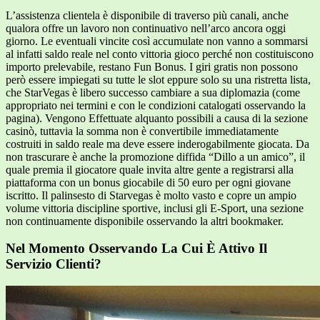
L’assistenza clientela è disponibile di traverso più canali, anche
qualora offre un lavoro non continuativo nell’arco ancora oggi
giorno. Le eventuali vincite così accumulate non vanno a sommarsi
al infatti saldo reale nel conto vittoria gioco perché non costituiscono
importo prelevabile, restano Fun Bonus. I giri gratis non possono
però essere impiegati su tutte le slot eppure solo su una ristretta lista,
che StarVegas è libero successo cambiare a sua diplomazia (come
appropriato nei termini e con le condizioni catalogati osservando la
pagina). Vengono Effettuate alquanto possibili a causa di la sezione
casinò, tuttavia la somma non è convertibile immediatamente
costruiti in saldo reale ma deve essere inderogabilmente giocata. Da
non trascurare è anche la promozione diffida “Dillo a un amico”, il
quale premia il giocatore quale invita altre gente a registrarsi alla
piattaforma con un bonus giocabile di 50 euro per ogni giovane
iscritto. Il palinsesto di Starvegas è molto vasto e copre un ampio
volume vittoria discipline sportive, inclusi gli E-Sport, una sezione
non continuamente disponibile osservando la altri bookmaker.
Nel Momento Osservando La Cui È Attivo Il
Servizio Clienti?