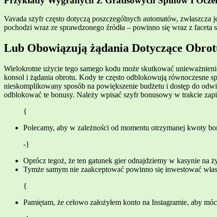
Przykłady Wygranych Z Gratisowych Spinów I Ocze
Vavada szyfr często dotyczą poszczególnych automatów, zwłaszcza je
pochodzi wraz ze sprawdzonego źródła – powinno się wraz z faceta 
Lub Obowiązują żądania Dotyczące Obro
Wielokrotne użycie tego samego kodu może skutkować unieważnienie
konsol i żądania obrotu. Kody te często odblokowują równoczesne 
nieskomplikowany sposób na powiększenie budżetu i dostęp do odwi
odblokować te bonusy. Należy wpisać szyfr bonusowy w trakcie zapi
{
Polecamy, aby w zależności od momentu otrzymanej kwoty bon
-}
Oprócz tegoż, że ten gatunek gier odnajdziemy w kasynie n
Tymże samym nie zaakceptować powinno się inwestować własn
{
Pamiętam, że celowo założyłem konto na Instagramie, aby mó