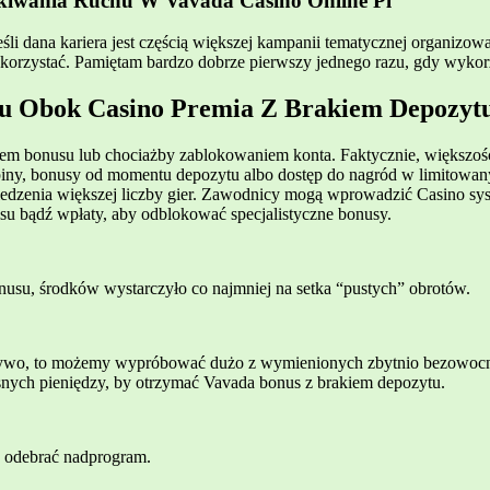
kiwania Ruchu W Vavada Casino Online Pl
śli dana kariera jest częścią większej kampanii tematycznej organizo
skorzystać. Pamiętam bardzo dobrze pierwszy jednego razu, gdy wykor
tu Obok Casino Premia Z Brakiem Depozyt
m bonusu lub chociażby zablokowaniem konta. Faktycznie, większość 
spiny, bonusy od momentu depozytu albo dostęp do nagród w limitow
edzenia większej liczby gier. Zawodnicy mogą wprowadzić Casino syst
su bądź wpłaty, aby odblokować specjalistyczne bonusy.
usu, środków wystarczyło co najmniej na setka “pustych” obrotów.
a żywo, to możemy wypróbować dużo z wymienionych zbytnio bezowocn
ych pieniędzy, by otrzymać Vavada bonus z brakiem depozytu.
c odebrać nadprogram.