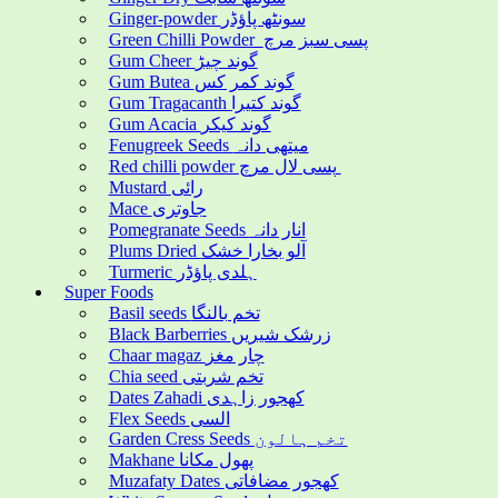
Ginger-powder سونٹھ پاؤڈر
Green Chilli Powder پسی سبز مرچ
Gum Cheer گوند چیڑ
Gum Butea گوند کمر کس
Gum Tragacanth گوند کتیرا
Gum Acacia گوند کیکر
Fenugreek Seeds میتھی دانہ
Red chilli powder پسی لال مرچ
Mustard رائی
Mace جاوتری
Pomegranate Seeds انار دانہ
Plums Dried آلو بخارا خشک
Turmeric ہلدی پاؤڈر
Super Foods
Basil seeds تخم بالنگا
Black Barberries زرشک شیریں
Chaar magaz چار مغز
Chia seed تخم شربتی
Dates Zahadi کھجور زاہدی
Flex Seeds السی
Garden Cress Seeds تخم ہالون
Makhane پھول مکانا
Muzafaty Dates کھجور مضافاتی