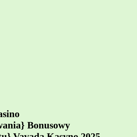
asino
owania} Bonusowy
u} Vavada Kasyno 2025