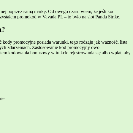
wanej poprzez samą markę. Od owego czasu wiem, że jeśli kod
zystałem promokod w Vavada PL – to było na slot Panda Strike.
u?
kody promocyjne posiada warunki, tego rodzaju jak ważność, lista
anych zdarzeniach. Zastosowanie kod promocyjny owo
em kodowania bonusowy w trakcie rejestrowania się albo wpłat, aby
ie.