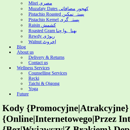
Misri مصری
Muzafaty Dates کھجور مضافاتی
Pistachio Roasted پستہ نمکین
Pistachio Kernel پستہ گری
Raisin کشمش
Roasted Gram بھنا ہوا چنا
Rewdy ریوڑی
Walnut اخروٹ
Blog
About us
Delivery & Returns
Contact us
Wellness Services
Counselling Services
Recki
Taichi & Qigong
Yoga
Future
Kody {Promocyjne|Atrakcyjne}
{Online|Internetowego|Przez I
{Bez|Wyjąwszy|Z Brakiem} De