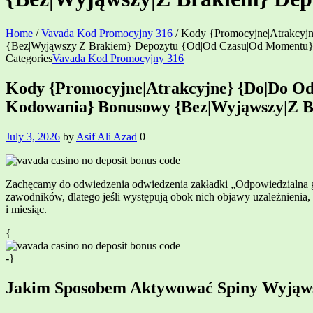
Home
/
Vavada Kod Promocyjny 316
/
Kody {Promocyjne|Atrakcyjn
{Bez|Wyjąwszy|Z Brakiem} Depozytu {Od|Od Czasu|Od Momentu}
Categories
Vavada Kod Promocyjny 316
Kody {Promocyjne|Atrakcyjne} {Do|Do Odw
Kodowania} Bonusowy {Bez|Wyjąwszy|Z B
July 3, 2026
by
Asif Ali Azad
0
Zachęcamy do odwiedzenia odwiedzenia zakładki „Odpowiedzialna g
zawodników, dlatego jeśli występują obok nich objawy uzależnienia, 
i miesiąc.
{
-}
Jakim Sposobem Aktywować Spiny Wyjąwsz