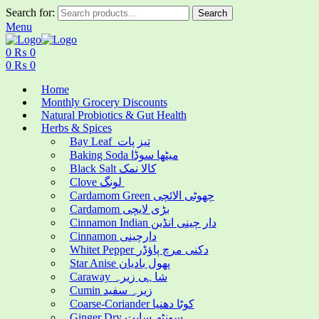
Search for:
Search
Menu
0
₨
0
0
₨
0
Home
Monthly Grocery Discounts
Natural Probiotics & Gut Health
Herbs & Spices
Bay Leaf تیز پات
Baking Soda میٹھا سوڈا
Black Salt کالا نمک
Clove لونگ
Cardamom Green چھوٹی الائچی
Cardamom بڑی لایچی
Cinnamon Indian دار چینی انڈین
Cinnamon دارچینی
Whitet Pepper دکنی مرچ پاؤڈر
Star Anise پھول بادیان
Caraway شاہی زیرہ
Cumin زیرہ سفید
Coarse-Coriander کوٹا دھنیا
Ginger Dry سونٹھ سابت