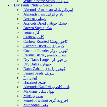
White Sesame Seeds سفید تل
Dry Fruits, Nuts & Seeds
Almonds American امریکن بادام
Almonds Irani بادام ایرانی
Apricot خوبانی
Apricots Dried خشک خوبانی
Brown Sugar شکر
jaggery گڑ
Cashew کاجو
Cashew Roasted کاجو روسٹڈ
Coconut Dried کھوپرا ثابت
Coconut Powder کھوپرا پاؤڈر
Raisins Black سیاہ کشمش
Dry Dates Large نر چھوہارے
Dry Dates چھوارے
Dates Zahadi کھجور زاہدی
Fennel Seeds سونف
Fig انجیر
Hazelnut فُندق
Almonds-KaaGzii بادام کاغذی
Makhane پھول مکانا
Misri مصری
kernel of walnut اخروٹ گری
Munaqqah منقہ