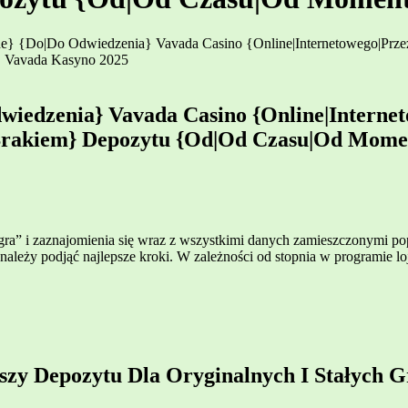
e} {Do|Do Odwiedzenia} Vavada Casino {Online|Internetowego|Prze
 Vavada Kasyno 2025
iedzenia} Vavada Casino {Online|Interneto
rakiem} Depozytu {Od|Od Czasu|Od Mome
ra” i zaznajomienia się wraz z wszystkimi danych zamieszczonymi p
należy podjąć najlepsze kroki. W zależności od stopnia w programie lo
y Depozytu Dla Oryginalnych I Stałych 