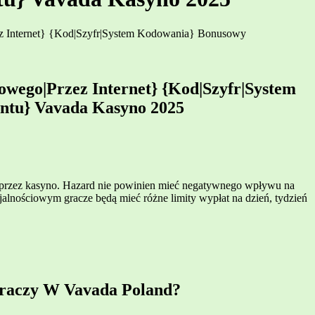
z Internet} {Kod|Szyfr|System Kodowania} Bonusowy
wego|Przez Internet} {Kod|Szyfr|System
ntu} Vavada Kasyno 2025
oprzez kasyno. Hazard nie powinien mieć negatywnego wpływu na
jalnościowym gracze będą mieć różne limity wypłat na dzień, tydzień
Graczy W Vavada Poland?