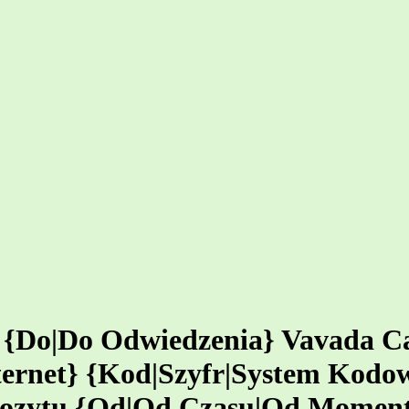
 {Do|Do Odwiedzenia} Vavada C
nternet} {Kod|Szyfr|System Kod
pozytu {Od|Od Czasu|Od Moment