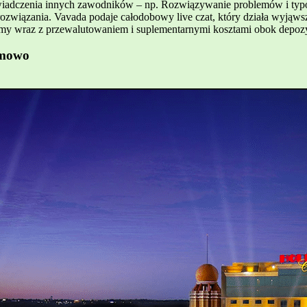
doświadczenia innych zawodników – np. Rozwiązywanie problemów i ty
rozwiązania. Vavada podaje całodobowy live czat, który działa wyjąw
emy wraz z przewalutowaniem i suplementarnymi kosztami obok depozy
emowo