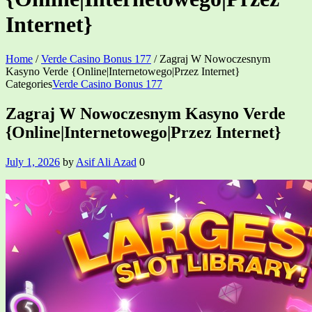
Internet}
Home
/
Verde Casino Bonus 177
/
Zagraj W Nowoczesnym
Kasyno Verde {Online|Internetowego|Przez Internet}
Categories
Verde Casino Bonus 177
Zagraj W Nowoczesnym Kasyno Verde
{Online|Internetowego|Przez Internet}
July 1, 2026
by
Asif Ali Azad
0