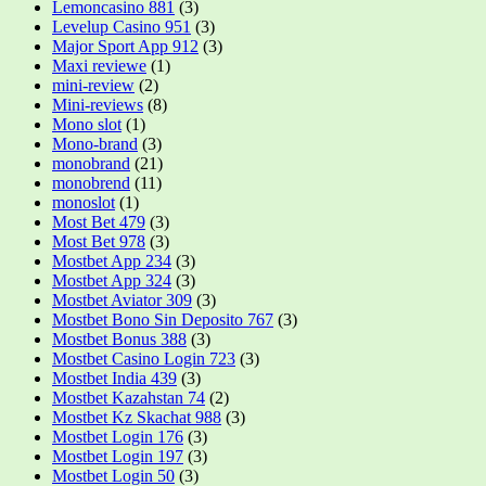
Lemoncasino 881
(3)
Levelup Casino 951
(3)
Major Sport App 912
(3)
Maxi reviewe
(1)
mini-review
(2)
Mini-reviews
(8)
Mono slot
(1)
Mono-brand
(3)
monobrand
(21)
monobrend
(11)
monoslot
(1)
Most Bet 479
(3)
Most Bet 978
(3)
Mostbet App 234
(3)
Mostbet App 324
(3)
Mostbet Aviator 309
(3)
Mostbet Bono Sin Deposito 767
(3)
Mostbet Bonus 388
(3)
Mostbet Casino Login 723
(3)
Mostbet India 439
(3)
Mostbet Kazahstan 74
(2)
Mostbet Kz Skachat 988
(3)
Mostbet Login 176
(3)
Mostbet Login 197
(3)
Mostbet Login 50
(3)