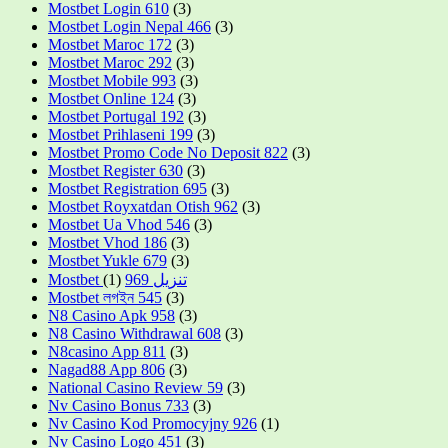
Mostbet Login 610
(3)
Mostbet Login Nepal 466
(3)
Mostbet Maroc 172
(3)
Mostbet Maroc 292
(3)
Mostbet Mobile 993
(3)
Mostbet Online 124
(3)
Mostbet Portugal 192
(3)
Mostbet Prihlaseni 199
(3)
Mostbet Promo Code No Deposit 822
(3)
Mostbet Register 630
(3)
Mostbet Registration 695
(3)
Mostbet Royxatdan Otish 962
(3)
Mostbet Ua Vhod 546
(3)
Mostbet Vhod 186
(3)
Mostbet Yukle 679
(3)
(1)
Mostbet تنزيل 969
Mostbet লগইন 545
(3)
N8 Casino Apk 958
(3)
N8 Casino Withdrawal 608
(3)
N8casino App 811
(3)
Nagad88 App 806
(3)
National Casino Review 59
(3)
Nv Casino Bonus 733
(3)
Nv Casino Kod Promocyjny 926
(1)
Nv Casino Logo 451
(3)