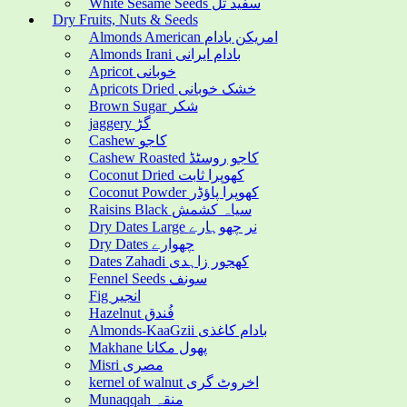
White Sesame Seeds سفید تل
Dry Fruits, Nuts & Seeds
Almonds American امریکن بادام
Almonds Irani بادام ایرانی
Apricot خوبانی
Apricots Dried خشک خوبانی
Brown Sugar شکر
jaggery گڑ
Cashew کاجو
Cashew Roasted کاجو روسٹڈ
Coconut Dried کھوپرا ثابت
Coconut Powder کھوپرا پاؤڈر
Raisins Black سیاہ کشمش
Dry Dates Large نر چھوہارے
Dry Dates چھوارے
Dates Zahadi کھجور زاہدی
Fennel Seeds سونف
Fig انجیر
Hazelnut فُندق
Almonds-KaaGzii بادام کاغذی
Makhane پھول مکانا
Misri مصری
kernel of walnut اخروٹ گری
Munaqqah منقہ