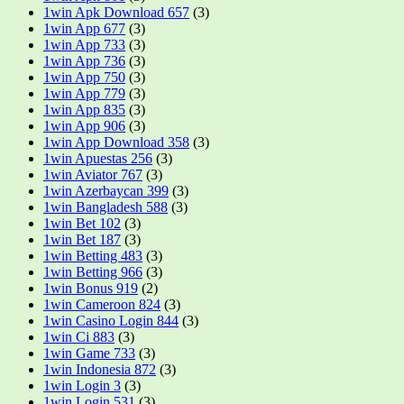
1win Apk Download 657
(3)
1win App 677
(3)
1win App 733
(3)
1win App 736
(3)
1win App 750
(3)
1win App 779
(3)
1win App 835
(3)
1win App 906
(3)
1win App Download 358
(3)
1win Apuestas 256
(3)
1win Aviator 767
(3)
1win Azerbaycan 399
(3)
1win Bangladesh 588
(3)
1win Bet 102
(3)
1win Bet 187
(3)
1win Betting 483
(3)
1win Betting 966
(3)
1win Bonus 919
(2)
1win Cameroon 824
(3)
1win Casino Login 844
(3)
1win Ci 883
(3)
1win Game 733
(3)
1win Indonesia 872
(3)
1win Login 3
(3)
1win Login 531
(3)