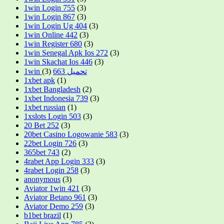
1win Login 755
(3)
1win Login 867
(3)
1win Login Ug 404
(3)
1win Online 442
(3)
1win Register 680
(3)
1win Senegal Apk Ios 272
(3)
1win Skachat Ios 446
(3)
(3)
1win تحميل 663
1xbet apk
(1)
1xbet Bangladesh
(2)
1xbet Indonesia 739
(3)
1xbet russian
(1)
1xslots Login 503
(3)
20 Bet 252
(3)
20bet Casino Logowanie 583
(3)
22bet Login 726
(3)
365bet 743
(2)
4rabet App Login 333
(3)
4rabet Login 258
(3)
anonymous
(3)
Aviator 1win 421
(3)
Aviator Betano 961
(3)
Aviator Demo 259
(3)
b1bet brazil
(1)