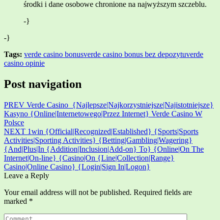
środki i dane osobowe chronione na najwyższym szczeblu.
-}
-}
Tags:
verde casino bonus
verde casino bonus bez depozytu
verde
casino opinie
Post navigation
PREV
Verde Casino ️ {Najlepsze|Najkorzystniejsze|Najistotniejsze}
Kasyno {Online|Internetowego|Przez Internet} Verde Casino W
Polsce
NEXT
1win {Official|Recognized|Established} {Sports|Sports
Activities|Sporting Activities} {Betting|Gambling|Wagering}
{And|Plus|In {Addition|Inclusion|Add-on} To} {Online|On The
Internet|On-line} {Casino|On {Line|Collection|Range}
Casino|Online Casino} {Login|Sign In|Logon}
Leave a Reply
Your email address will not be published.
Required fields are
marked
*