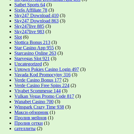
Satbet Sports 64
(3)
Six6s Affiliate 78
(3)
Sky247 Download 410
(3)
Sky247 Download 863
(3)
Sky247live 885
(3)
Sky247live 983
(3)
Slot
(6)
Slottica Bonus 213
(3)
Star Casino App 955
(3)
Starcasino Online 263
(3)
Starvegas Slot 921
(3)
Uncategorized
(5)
Uptown Pokies Casino Login 497
(3)
Vavada Kod Promocyjny 316
(3)
Verde Casino Bonus 177
(2)
Verde Casino Free Spins 224
(2)
Vivabet Scommesse 144
(3)
Vulkan Vegas Promo Code 817
(3)
Wanabet Casino 700
(3)
Winspark Crazy Time 938
(3)
Макси-обзорник
(1)
Пролив мейнов
(1)
Пролив сетки
(1)
сателлиты
(2)