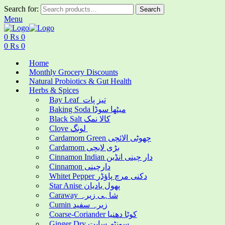
Search for:
Search
Menu
0
₨
0
0
₨
0
Home
Monthly Grocery Discounts
Natural Probiotics & Gut Health
Herbs & Spices
Bay Leaf تیز پات
Baking Soda میٹھا سوڈا
Black Salt کالا نمک
Clove لونگ
Cardamom Green چھوٹی الائچی
Cardamom بڑی لایچی
Cinnamon Indian دار چینی انڈین
Cinnamon دارچینی
Whitet Pepper دکنی مرچ پاؤڈر
Star Anise پھول بادیان
Caraway شاہی زیرہ
Cumin زیرہ سفید
Coarse-Coriander کوٹا دھنیا
Ginger Dry سونٹھ سابت