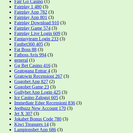
Fair Go Casino
(1)
Fairplay 1 480
(3)
Fairplay App 782
(3)
Fairplay App 801
(3)
Fairplay Download 910
(3)
Fairplay Game 574
(3)
Fairplay Live Login 609
(3)
Fantasyteam Login 233
(3)
Fastbet360 405
(3)
Fat Boss 88
(3)
Fatboss Avis 994
(3)
general
(1)
Gg Bet Casino 416
(3)
Gratogana Entrar 4
(3)
Gratowin Recensioni 267
(3)
Gugobet App 827
(2)
Gugobet Game 23
(3)
Gullybet App Login 425
(3)
Ice Casino Zaloguj 605
(3)
Immediate Edge Recensioni 836
(3)
Jeetbuzz New Account 170
(3)
Jet X 307
(3)
Jokabet Bonus Code 780
(3)
Kiwi Treasures 14
(3)
Lampionsbet App 686
(3)