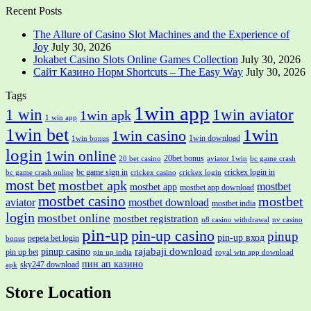
Recent Posts
The Allure of Casino Slot Machines and the Experience of
Joy
July 30, 2026
Jokabet Casino Slots Online Games Collection
July 30, 2026
Сайт Казино Норм Shortcuts – The Easy Way
July 30, 2026
Tags
1win app
1 win
1win aviator
1win apk
1 win app
1win bet
1win
1win casino
1win download
1win bonus
login
1win online
20bet bonus
20 bet casino
aviator 1win
bc game crash
bc game sign in
crickex login in
bc game crash online
crickex casino
crickex login
most bet
mostbet apk
mostbet
mostbet app
mostbet app download
mostbet casino
mostbet
aviator
mostbet download
mostbet india
login
mostbet online
mostbet registration
n8 casino withdrawal
nv casino
pin-up
pin-up casino
pinup
pin-up вход
pepeta bet login
bonus
rajabaji download
pinup casino
pin up bet
pin up india
royal win app download
пин ап казино
sky247 download
apk
Store Location