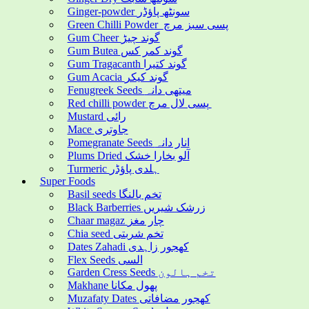
Ginger-powder سونٹھ پاؤڈر
Green Chilli Powder پسی سبز مرچ
Gum Cheer گوند چیڑ
Gum Butea گوند کمر کس
Gum Tragacanth گوند کتیرا
Gum Acacia گوند کیکر
Fenugreek Seeds میتھی دانہ
Red chilli powder پسی لال مرچ
Mustard رائی
Mace جاوتری
Pomegranate Seeds انار دانہ
Plums Dried آلو بخارا خشک
Turmeric ہلدی پاؤڈر
Super Foods
Basil seeds تخم بالنگا
Black Barberries زرشک شیریں
Chaar magaz چار مغز
Chia seed تخم شربتی
Dates Zahadi کھجور زاہدی
Flex Seeds السی
Garden Cress Seeds تخم ہالون
Makhane پھول مکانا
Muzafaty Dates کھجور مضافاتی