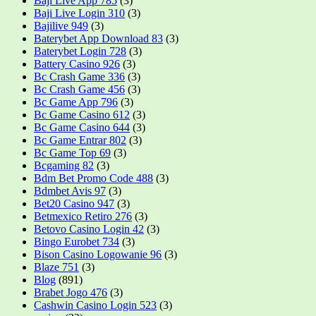
Baji Live App 785
(3)
Baji Live Login 310
(3)
Bajilive 949
(3)
Baterybet App Download 83
(3)
Baterybet Login 728
(3)
Battery Casino 926
(3)
Bc Crash Game 336
(3)
Bc Crash Game 456
(3)
Bc Game App 796
(3)
Bc Game Casino 612
(3)
Bc Game Casino 644
(3)
Bc Game Entrar 802
(3)
Bc Game Top 69
(3)
Bcgaming 82
(3)
Bdm Bet Promo Code 488
(3)
Bdmbet Avis 97
(3)
Bet20 Casino 947
(3)
Betmexico Retiro 276
(3)
Betovo Casino Login 42
(3)
Bingo Eurobet 734
(3)
Bison Casino Logowanie 96
(3)
Blaze 751
(3)
Blog
(891)
Brabet Jogo 476
(3)
Cashwin Casino Login 523
(3)