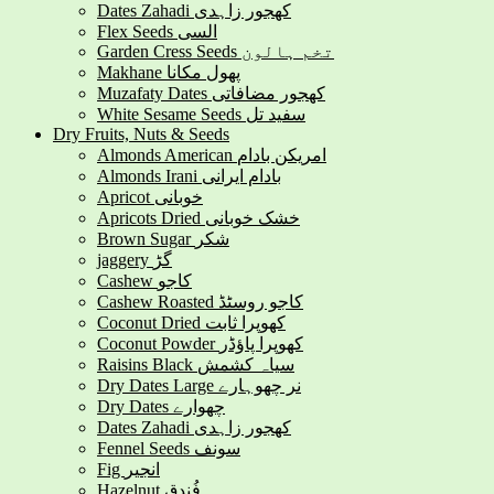
Dates Zahadi کھجور زاہدی
Flex Seeds السی
Garden Cress Seeds تخم ہالون
Makhane پھول مکانا
Muzafaty Dates کھجور مضافاتی
White Sesame Seeds سفید تل
Dry Fruits, Nuts & Seeds
Almonds American امریکن بادام
Almonds Irani بادام ایرانی
Apricot خوبانی
Apricots Dried خشک خوبانی
Brown Sugar شکر
jaggery گڑ
Cashew کاجو
Cashew Roasted کاجو روسٹڈ
Coconut Dried کھوپرا ثابت
Coconut Powder کھوپرا پاؤڈر
Raisins Black سیاہ کشمش
Dry Dates Large نر چھوہارے
Dry Dates چھوارے
Dates Zahadi کھجور زاہدی
Fennel Seeds سونف
Fig انجیر
Hazelnut فُندق