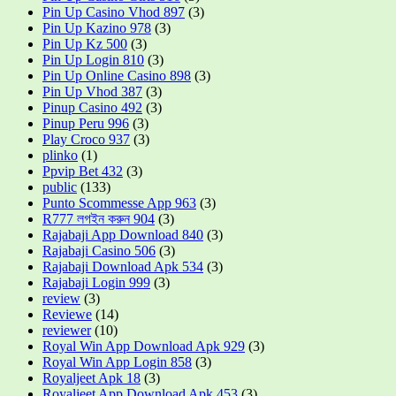
Pin Up Casino Vhod 897
(3)
Pin Up Kazino 978
(3)
Pin Up Kz 500
(3)
Pin Up Login 810
(3)
Pin Up Online Casino 898
(3)
Pin Up Vhod 387
(3)
Pinup Casino 492
(3)
Pinup Peru 996
(3)
Play Croco 937
(3)
plinko
(1)
Ppvip Bet 432
(3)
public
(133)
Punto Scommesse App 963
(3)
R777 লগইন করুন 904
(3)
Rajabaji App Download 840
(3)
Rajabaji Casino 506
(3)
Rajabaji Download Apk 534
(3)
Rajabaji Login 999
(3)
review
(3)
Reviewe
(14)
reviewer
(10)
Royal Win App Download Apk 929
(3)
Royal Win App Login 858
(3)
Royaljeet Apk 18
(3)
Royaljeet App Download Apk 453
(3)