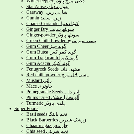
Whitet Pepper دکنی مرچ پاؤڈر
Star Anise پھول بادیان
Caraway شاہی زیرہ
Cumin زیرہ سفید
Coarse-Coriander کوٹا دھنیا
Ginger Dry سونٹھ سابت
Ginger-powder سونٹھ پاؤڈر
Green Chilli Powder پسی سبز مرچ
Gum Cheer گوند چیڑ
Gum Butea گوند کمر کس
Gum Tragacanth گوند کتیرا
Gum Acacia گوند کیکر
Fenugreek Seeds میتھی دانہ
Red chilli powder پسی لال مرچ
Mustard رائی
Mace جاوتری
Pomegranate Seeds انار دانہ
Plums Dried آلو بخارا خشک
Turmeric ہلدی پاؤڈر
Super Foods
Basil seeds تخم بالنگا
Black Barberries زرشک شیریں
Chaar magaz چار مغز
Chia seed تخم شربتی