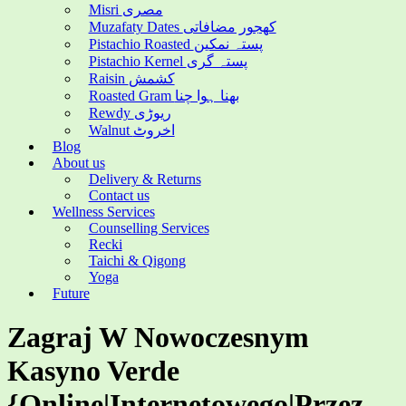
Misri مصری
Muzafaty Dates کھجور مضافاتی
Pistachio Roasted پستہ نمکین
Pistachio Kernel پستہ گری
Raisin کشمش
Roasted Gram بھنا ہوا چنا
Rewdy ریوڑی
Walnut اخروٹ
Blog
About us
Delivery & Returns
Contact us
Wellness Services
Counselling Services
Recki
Taichi & Qigong
Yoga
Future
Zagraj W Nowoczesnym
Kasyno Verde
{Online|Internetowego|Przez