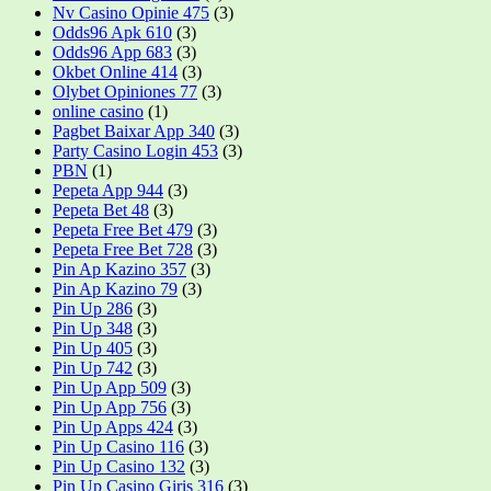
Nv Casino Opinie 475
(3)
Odds96 Apk 610
(3)
Odds96 App 683
(3)
Okbet Online 414
(3)
Olybet Opiniones 77
(3)
online casino
(1)
Pagbet Baixar App 340
(3)
Party Casino Login 453
(3)
PBN
(1)
Pepeta App 944
(3)
Pepeta Bet 48
(3)
Pepeta Free Bet 479
(3)
Pepeta Free Bet 728
(3)
Pin Ap Kazino 357
(3)
Pin Ap Kazino 79
(3)
Pin Up 286
(3)
Pin Up 348
(3)
Pin Up 405
(3)
Pin Up 742
(3)
Pin Up App 509
(3)
Pin Up App 756
(3)
Pin Up Apps 424
(3)
Pin Up Casino 116
(3)
Pin Up Casino 132
(3)
Pin Up Casino Giris 316
(3)