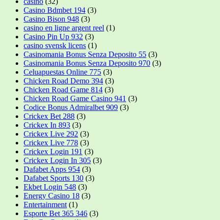
casino
(32)
Casino Bdmbet 194
(3)
Casino Bison 948
(3)
casino en ligne argent reel
(1)
Casino Pin Up 932
(3)
casino svensk licens
(1)
Casinomania Bonus Senza Deposito 55
(3)
Casinomania Bonus Senza Deposito 970
(3)
Celuapuestas Online 775
(3)
Chicken Road Demo 394
(3)
Chicken Road Game 814
(3)
Chicken Road Game Casino 941
(3)
Codice Bonus Admiralbet 909
(3)
Crickex Bet 288
(3)
Crickex In 893
(3)
Crickex Live 292
(3)
Crickex Live 778
(3)
Crickex Login 191
(3)
Crickex Login In 305
(3)
Dafabet Apps 954
(3)
Dafabet Sports 130
(3)
Ekbet Login 548
(3)
Energy Casino 18
(3)
Entertainment
(1)
Esporte Bet 365 346
(3)