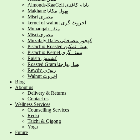
Almonds-KaaGzii بادام کاغذی
Makhane پھول مکانا
Misri مصری
kernel of walnut اخروٹ گری
Munaqqah منقہ
Misri مصری
Muzafaty Dates کھجور مضافاتی
Pistachio Roasted پستہ نمکین
Pistachio Kernel پستہ گری
Raisin کشمش
Roasted Gram بھنا ہوا چنا
Rewdy ریوڑی
Walnut اخروٹ
Blog
About us
Delivery & Returns
Contact us
Wellness Services
Counselling Services
Recki
Taichi & Qigong
Yoga
Future