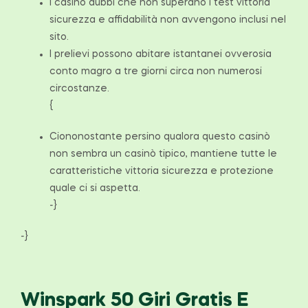
I casinò dubbi che non superano i test vittoria
sicurezza e affidabilità non avvengono inclusi nel
sito.
I prelievi possono abitare istantanei ovverosia
conto magro a tre giorni circa non numerosi
circostanze.
{
Ciononostante persino qualora questo casinò
non sembra un casinò tipico, mantiene tutte le
caratteristiche vittoria sicurezza e protezione
quale ci si aspetta.
-}
-}
Winspark 50 Giri Gratis E