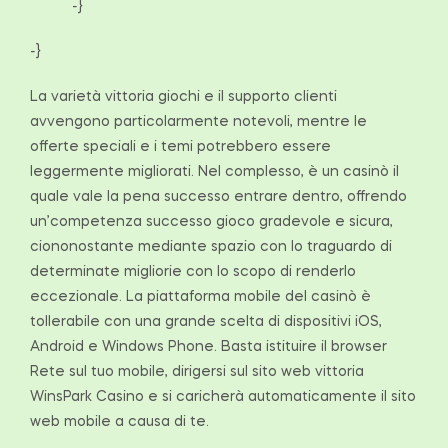
-}
-}
La varietà vittoria giochi e il supporto clienti
avvengono particolarmente notevoli, mentre le
offerte speciali e i temi potrebbero essere
leggermente migliorati. Nel complesso, è un casinò il
quale vale la pena successo entrare dentro, offrendo
un’competenza successo gioco gradevole e sicura,
ciononostante mediante spazio con lo traguardo di
determinate migliorie con lo scopo di renderlo
eccezionale. La piattaforma mobile del casinò è
tollerabile con una grande scelta di dispositivi iOS,
Android e Windows Phone. Basta istituire il browser
Rete sul tuo mobile, dirigersi sul sito web vittoria
WinsPark Casino e si caricherà automaticamente il sito
web mobile a causa di te.