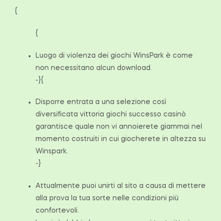
{
{
Luogo di violenza dei giochi WinsPark è come
non necessitano alcun download.
-}{
Disporre entrata a una selezione così
diversificata vittoria giochi successo casinò
garantisce quale non vi annoierete giammai nel
momento costruiti in cui giocherete in altezza su
Winspark.
-}
Attualmente puoi unirti al sito a causa di mettere
alla prova la tua sorte nelle condizioni più
confortevoli.