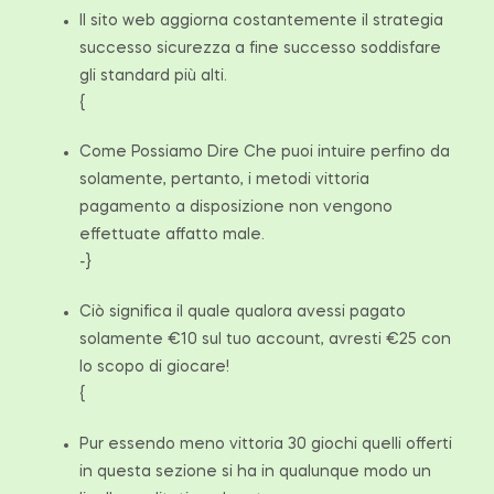
Il sito web aggiorna costantemente il strategia
successo sicurezza a fine successo soddisfare
gli standard più alti.
{
Come Possiamo Dire Che puoi intuire perfino da
solamente, pertanto, i metodi vittoria
pagamento a disposizione non vengono
effettuate affatto male.
-}
Ciò significa il quale qualora avessi pagato
solamente €10 sul tuo account, avresti €25 con
lo scopo di giocare!
{
Pur essendo meno vittoria 30 giochi quelli offerti
in questa sezione si ha in qualunque modo un