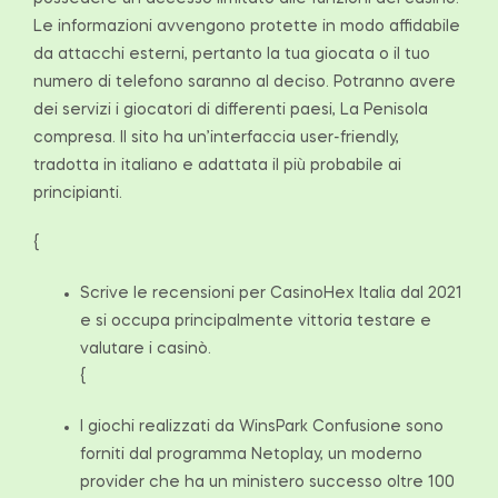
Le informazioni avvengono protette in modo affidabile
da attacchi esterni, pertanto la tua giocata o il tuo
numero di telefono saranno al deciso. Potranno avere
dei servizi i giocatori di differenti paesi, La Penisola
compresa. Il sito ha un’interfaccia user-friendly,
tradotta in italiano e adattata il più probabile ai
principianti.
{
Scrive le recensioni per CasinoHex Italia dal 2021
e si occupa principalmente vittoria testare e
valutare i casinò.
{
I giochi realizzati da WinsPark Confusione sono
forniti dal programma Netoplay, un moderno
provider che ha un ministero successo oltre 100