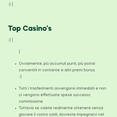
-} {
Top Casino’s
-} {
{
Ovviamente, più accumuli punti, più potrai
convertirli in contante e altri premi bonus.
-}
Tutti i trasferimenti avvengono immediati e non
ci vengono effettuate spese successo
commissione.
Tuttavia se volete realmente ottenere senza
giocare il vostro soldi, dovreste impegnarvi nel