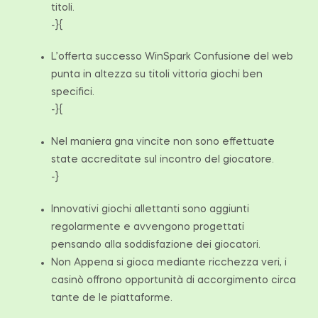
titoli.
-}{
L’offerta successo WinSpark Confusione del web
punta in altezza su titoli vittoria giochi ben
specifici.
-}{
Nel maniera gna vincite non sono effettuate
state accreditate sul incontro del giocatore.
-}
Innovativi giochi allettanti sono aggiunti
regolarmente e avvengono progettati
pensando alla soddisfazione dei giocatori.
Non Appena si gioca mediante ricchezza veri, i
casinò offrono opportunità di accorgimento circa
tante de le piattaforme.