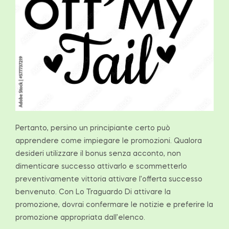
Pertanto, persino un principiante certo può
apprendere come impiegare le promozioni. Qualora
desideri utilizzare il bonus senza acconto, non
dimenticare successo attivarlo e scommetterlo
preventivamente vittoria attivare l’offerta successo
benvenuto. Con Lo Traguardo Di attivare la
promozione, dovrai confermare le notizie e preferire la
promozione appropriata dall’elenco.