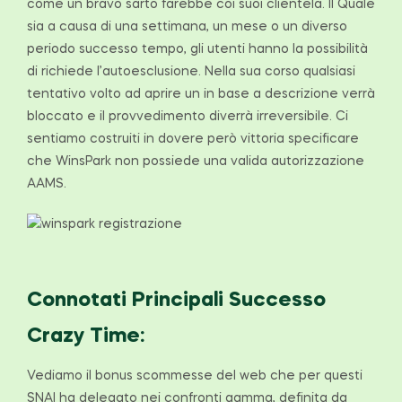
come un bravo sarto farebbe coi suoi clientela. Il Quale
sia a causa di una settimana, un mese o un diverso
periodo successo tempo, gli utenti hanno la possibilità
di richiede l’autoesclusione. Nella sua corso qualsiasi
tentativo volto ad aprire un in base a descrizione verrà
bloccato e il provvedimento diverrà irreversibile. Ci
sentiamo costruiti in dovere però vittoria specificare
che WinsPark non possiede una valida autorizzazione
AAMS.
Connotati Principali Successo
Crazy Time:
Vediamo il bonus scommesse del web che per questi
SNAI ha delegato nei confronti gamma, definita da