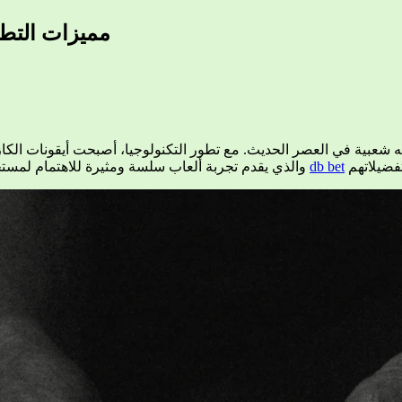
مميزات التطبي
يه شعبية في العصر الحديث. مع تطور التكنولوجيا، أصبحت أيقونات الكاز
المقال، سنستعرض ميزات تطبيق DBbet، والذي يقدم تجربة ألعاب سلسة ومثيرة للاهتمام لمستخدميه، مثل المراهنات عبر
db bet