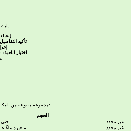
إذا كنت جديدًا على تطبيق DBbet، إليك خطوات بسيطة يمكنك اتباعها للبدء:
قم بتحميل التطبيق وامسح البيانات المطلوبة للتسجيل.
إنشا:
تحقق من بياناتك من خلال البريد الإلكتروني أو الرسالة النصية.
تأكيد التفاصيل:
اختر طريقة الدفع التي تناسبك وأودع المبلغ المطلوب.
إجرا:
استعرض مجموعة الألعاب واختر اللعبة التي ترغب في اللعب بها.
اختيار اللعبة:
استمتع بتجربة اللعب وقم بتجربة استراتيجيات جديدة.
:
يقدم DBbet مجموعة متنوعة من المكافآت التي تعزز تجربة اللعب. إليك تفاصيل بعض المكافآت:
الحجم
غير محدد
حتى 4500 دولار
غير محدد
متغيرة بناءً ع