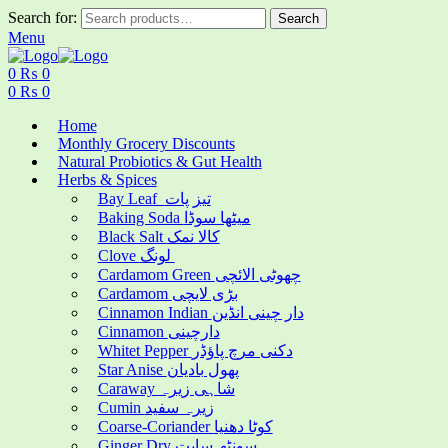
Search for:
Search
Menu
0
₨
0
0
₨
0
Home
Monthly Grocery Discounts
Natural Probiotics & Gut Health
Herbs & Spices
Bay Leaf تیز پات
Baking Soda میٹھا سوڈا
Black Salt کالا نمک
Clove لونگ
Cardamom Green چھوٹی الائچی
Cardamom بڑی لایچی
Cinnamon Indian دار چینی انڈین
Cinnamon دارچینی
Whitet Pepper دکنی مرچ پاؤڈر
Star Anise پھول بادیان
Caraway شاہی زیرہ
Cumin زیرہ سفید
Coarse-Coriander کوٹا دھنیا
Ginger Dry سونٹھ سابت