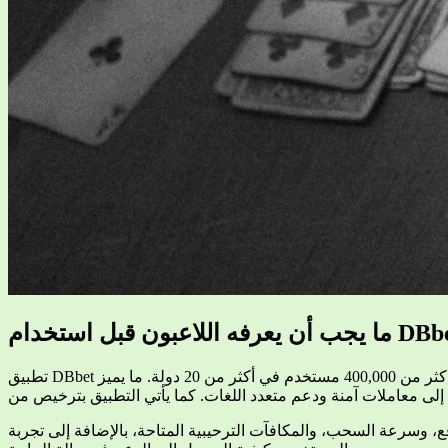
يجب أن يعرفه اللاعبون قبل استخدام
تطبيق DBbet هو منصة متكاملة لتقديم ألعاب الكازينو والمراهنات الرياضية منذ عام 2019. يضم التطبيق أكثر من 8000 لعبة كازينو، ويخدم أكثر من 400,000 مستخدم في أكثر من 20 دولة. ما يميز DBbet هو
ع، وسرعة السحب، والمكافآت الترحيبية المتاحة، بالإضافة إلى تجربة