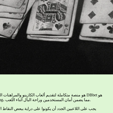
توفيره لمجموعة واسعة من خيارات الألعاب، بالإضافة إلى معاملات آمنة ودعم متعدد اللغات. كما يأتي التطبيق بترخيص من Curaçao eGaming، مما يضمن أمان المستخدمين وراحة البال أثناء اللعب.
يجب على اللاعبين الجدد أن يكونوا على دراية ببعض النقاط 