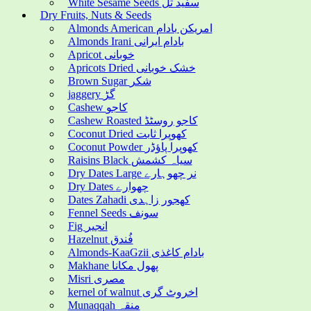
White Sesame Seeds سفید تل
Dry Fruits, Nuts & Seeds
Almonds American امریکن بادام
Almonds Irani بادام ایرانی
Apricot خوبانی
Apricots Dried خشک خوبانی
Brown Sugar شکر
jaggery گڑ
Cashew کاجو
Cashew Roasted کاجو روسٹڈ
Coconut Dried کھوپرا ثابت
Coconut Powder کھوپرا پاؤڈر
Raisins Black سیاہ کشمش
Dry Dates Large نر چھوہارے
Dry Dates چھوارے
Dates Zahadi کھجور زاہدی
Fennel Seeds سونف
Fig انجیر
Hazelnut فُندق
Almonds-KaaGzii بادام کاغذی
Makhane پھول مکانا
Misri مصری
kernel of walnut اخروٹ گری
Munaqqah منقہ