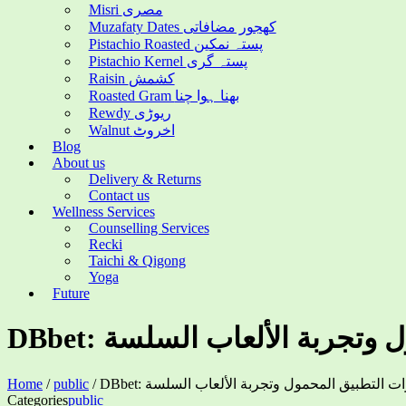
Misri مصری
Muzafaty Dates کھجور مضافاتی
Pistachio Roasted پستہ نمکین
Pistachio Kernel پستہ گری
Raisin کشمش
Roasted Gram بھنا ہوا چنا
Rewdy ریوڑی
Walnut اخروٹ
Blog
About us
Delivery & Returns
Contact us
Wellness Services
Counselling Services
Recki
Taichi & Qigong
Yoga
Future
DBbet: جربة الألعاب السلسة
Home
/
public
/
DBbet: ت التطبيق المحمول وتجربة الألعاب السلسة
Categories
public