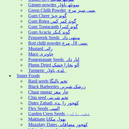
Ginger-powder سونٹھ پاؤڈر
Green Chilli Powder پسی سبز مرچ
Gum Cheer گوند چیڑ
Gum Butea گوند کمر کس
Gum Tragacanth گوند کتیرا
Gum Acacia گوند کیکر
Fenugreek Seeds میتھی دانہ
Red chilli powder پسی لال مرچ
Mustard رائی
Mace جاوتری
Pomegranate Seeds انار دانہ
Plums Dried آلو بخارا خشک
Turmeric ہلدی پاؤڈر
Super Foods
Basil seeds تخم بالنگا
Black Barberries زرشک شیریں
Chaar magaz چار مغز
Chia seed تخم شربتی
Dates Zahadi کھجور زاہدی
Flex Seeds السی
Garden Cress Seeds تخم ہالون
Makhane پھول مکانا
Muzafaty Dates کھجور مضافاتی